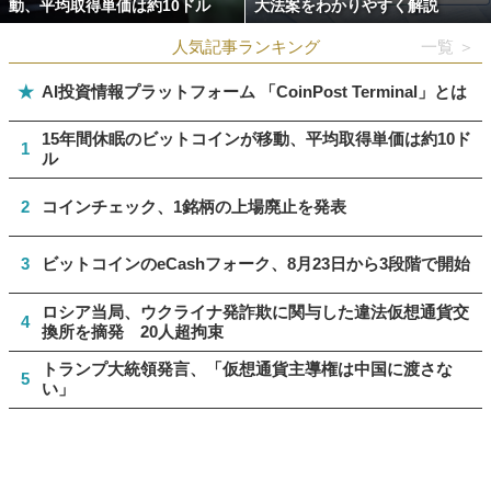
動、平均取得単価は約10ドル
大法案をわかりやすく解説
人気記事ランキング
一覧 ＞
★
AI投資情報プラットフォーム 「CoinPost Terminal」とは
15年間休眠のビットコインが移動、平均取得単価は約10ド
1
ル
2
コインチェック、1銘柄の上場廃止を発表
3
ビットコインのeCashフォーク、8月23日から3段階で開始
ロシア当局、ウクライナ発詐欺に関与した違法仮想通貨交
4
換所を摘発 20人超拘束
トランプ大統領発言、「仮想通貨主導権は中国に渡さな
5
い」