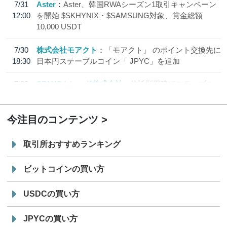
7/31
Aster
Aster、韓国RWAシーズン1取引キャンペーン
12:00
を開始 $SKHYNIX・$SAMSUNG対象、賞金総額
10,000 USDT
7/30
株式会社モアクト
「モアクト」 のポイント交換先に
18:30
日本円ステーブルコイン「 JPYC」を追加
7/29
SBI VCトレード株式会社
信託型円建てステーブル
19:30
コイン「JPYSC」徹底解説セミナーを開催
今注目のコンテンツ
取引所おすすめランキング
ビットコインの買い方
USDCの買い方
JPYCの買い方