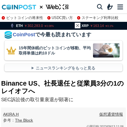
ビットコインの将来性
USDC買い方
ステーキング利率比較
株特集・関連銘柄
302,283.0
XRP
163.14
BNB
0.06
0.1
CoinPost
で今最も読まれています
15年間休眠のビットコインが移動、平均
取得単価は約10ドル
ニュースランキングをもっと見る
Binance US、社長退任と従業員3分の1の
レイオフへ
SEC訴訟後の取引量衰退が顕著に
AKIRA.H
仮想通貨情報
参考：
The Block
公開日時:
2023/09/13 11:06