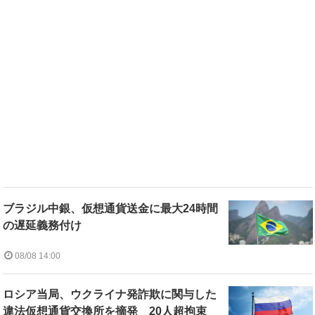
ブラジル中銀、仮想通貨送金に最大24時間
の遅延義務付け
08/08 14:00
ロシア当局、ウクライナ発詐欺に関与した
違法仮想通貨交換所を摘発 20人超拘束