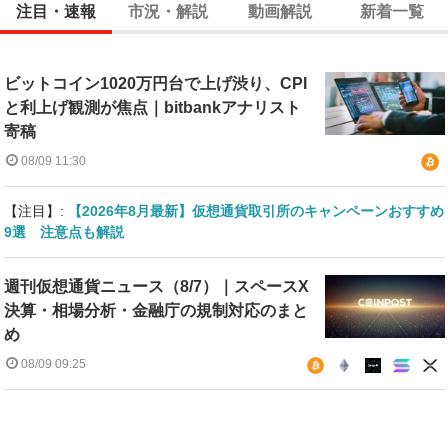
注目・速報
市況・解説
動画解説
新着一覧
ビットコイン1020万円台で上げ渋り、CPI
と利上げ観測が焦点｜bitbankアナリスト
寄稿
08/09 11:30
【注目】:
【2026年8月最新】仮想通貨取引所のキャンペーンおすすめ
9選 注意点も解説
週刊仮想通貨ニュース（8/7）｜スペースX
決算・相場分析・金融庁の規制対応のまと
め
08/09 09:25