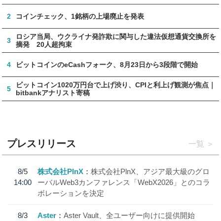
2
コインチェック、1銘柄の上場廃止を発表
ロシア当局、ウクライナ発詐欺に関与した違法仮想通貨交換所を
3
摘発 20人超拘束
4
ビットコインのeCashフォーク、8月23日から3段階で開始
ビットコイン1020万円台で上げ渋り、CPIと利上げ観測が焦点｜
5
bitbankアナリスト寄稿
プレスリリース
一覧
8/5
株式会社PlnX
株式会社PlnX、アジア最大級のグロ
14:00
ーバルWeb3カンファレンス「WebX2026」とのコラ
ボレーションを決定
8/3
Aster
Aster Vault、全ユーザー向けに提供開始