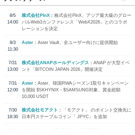
8/5
株式会社PlnX
株式会社PlnX、アジア最大級のグロー
14:00
バルWeb3カンファレンス「WebX2026」とのコラボ
レーションを決定
8/3
Aster
Aster Vault、全ユーザー向けに提供開始
11:30
7/31
株式会社ANAPホールディングス
ANAP が大型イベ
13:00
ント「BITCOIN JAPAN 2026」開催決定
7/31
Aster
Aster、韓国RWAシーズン1取引キャンペーン
12:00
を開始 $SKHYNIX・$SAMSUNG対象、賞金総額
10,000 USDT
7/30
株式会社モアクト
「モアクト」 のポイント交換先に
18:30
日本円ステーブルコイン「 JPYC」を追加
7/29
SBI VCトレード株式会社
信託型円建てステーブル