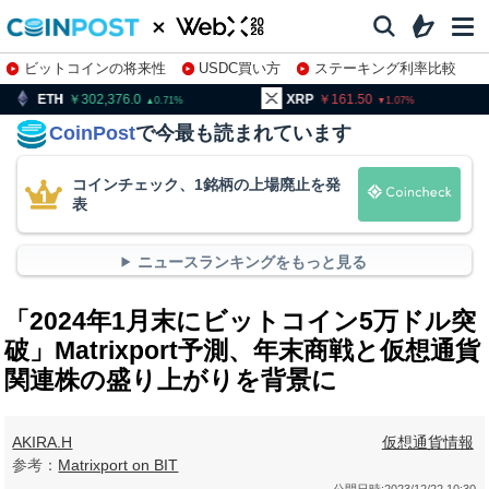
ビットコインの将来性
USDC買い方
ステーキング利率比較
株特集・関連銘柄
02,376.0
XRP
161.50
BNB
9
0.71
1.07
CoinPost
で今最も読まれています
コインチェック、1銘柄の上場廃止を発
表
ニュースランキングをもっと見る
「2024年1月末にビットコイン5万ドル突
破」Matrixport予測、年末商戦と仮想通貨
関連株の盛り上がりを背景に
AKIRA.H
仮想通貨情報
参考：
Matrixport on BIT
公開日時:
2023/12/22 10:30