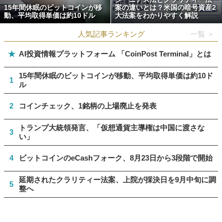
15年間休眠のビットコインが移
案の違いとは？米国の暗号資産2
動、平均取得単価は約10ドル
大法案をわかりやすく解説
人気記事ランキング
一覧 ＞
★
AI投資情報プラットフォーム 「CoinPost Terminal」とは
15年間休眠のビットコインが移動、平均取得単価は約10ド
1
ル
2
コインチェック、1銘柄の上場廃止を発表
トランプ大統領発言、「仮想通貨主導権は中国に渡さな
3
い」
4
ビットコインのeCashフォーク、8月23日から3段階で開始
延期されたクラリティー法案、上院が採決日を9月中旬に調
5
整へ