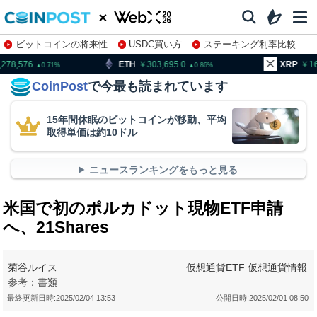
ビットコインの将来性
USDC買い方
ステーキング利率比較
株特集・関連銘柄
ETH
303,695.0
XRP
164.64
0.86
2.77
CoinPost
で今最も読まれています
15年間休眠のビットコインが移動、平均
取得単価は約10ドル
ニュースランキングをもっと見る
米国で初のポルカドット現物ETF申請
へ、21Shares
菊谷ルイス
仮想通貨ETF
仮想通貨情報
参考：
書類
最終更新日時:
2025/02/04 13:53
公開日時:
2025/02/01 08:50