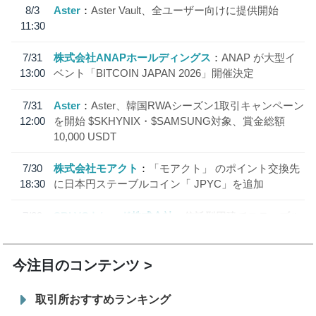
8/3
Aster
Aster Vault、全ユーザー向けに提供開始
11:30
7/31
株式会社ANAPホールディングス
ANAP が大型イ
13:00
ベント「BITCOIN JAPAN 2026」開催決定
7/31
Aster
Aster、韓国RWAシーズン1取引キャンペーン
12:00
を開始 $SKHYNIX・$SAMSUNG対象、賞金総額
10,000 USDT
7/30
株式会社モアクト
「モアクト」 のポイント交換先
18:30
に日本円ステーブルコイン「 JPYC」を追加
7/29
SBI VCトレード株式会社
信託型円建てステーブル
19:30
コイン「JPYSC」徹底解説セミナーを開催
今注目のコンテンツ
取引所おすすめランキング