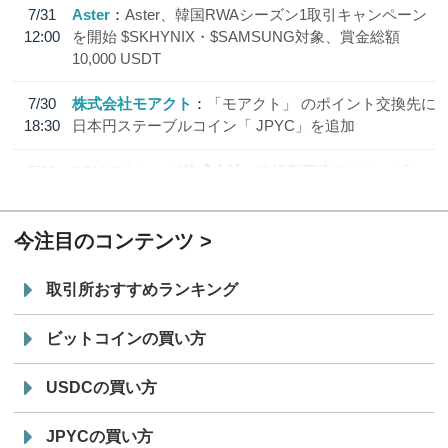
7/31
Aster
Aster、韓国RWAシーズン1取引キャンペーン
12:00
を開始 $SKHYNIX・$SAMSUNG対象、賞金総額
10,000 USDT
7/30
株式会社モアクト
「モアクト」 のポイント交換先に
18:30
日本円ステーブルコイン「 JPYC」を追加
7/29
SBI VCトレード株式会社
信託型円建てステーブル
19:30
コイン「JPYSC」徹底解説セミナーを開催
今注目のコンテンツ
取引所おすすめランキング
ビットコインの買い方
USDCの買い方
JPYCの買い方