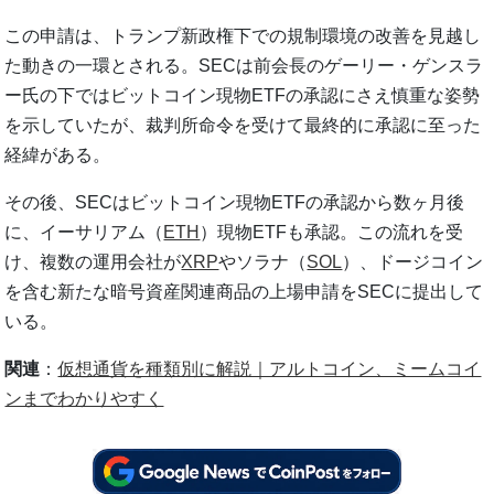
この申請は、トランプ新政権下での規制環境の改善を見越し
た動きの一環とされる。SECは前会長のゲーリー・ゲンスラ
ー氏の下ではビットコイン現物ETFの承認にさえ慎重な姿勢
を示していたが、裁判所命令を受けて最終的に承認に至った
経緯がある。
その後、SECはビットコイン現物ETFの承認から数ヶ月後
に、イーサリアム（
ETH
）現物ETFも承認。この流れを受
け、複数の運用会社が
XRP
やソラナ（
SOL
）、ドージコイン
を含む新たな暗号資産関連商品の上場申請をSECに提出して
いる。
関連
：
仮想通貨を種類別に解説｜アルトコイン、ミームコイ
ンまでわかりやすく