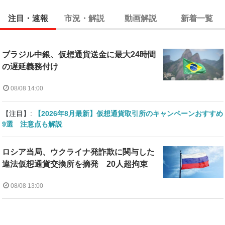
注目・速報
市況・解説
動画解説
新着一覧
ブラジル中銀、仮想通貨送金に最大24時間
の遅延義務付け
08/08 14:00
【注目】:
【2026年8月最新】仮想通貨取引所のキャンペーンおすすめ
9選 注意点も解説
ロシア当局、ウクライナ発詐欺に関与した
違法仮想通貨交換所を摘発 20人超拘束
08/08 13:00