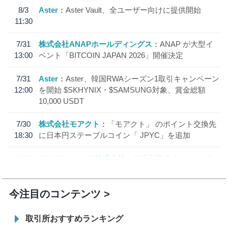
8/3
Aster
Aster Vault、全ユーザー向けに提供開始
11:30
7/31
株式会社ANAPホールディングス
ANAP が大型イ
13:00
ベント「BITCOIN JAPAN 2026」開催決定
7/31
Aster
Aster、韓国RWAシーズン1取引キャンペーン
12:00
を開始 $SKHYNIX・$SAMSUNG対象、賞金総額
10,000 USDT
7/30
株式会社モアクト
「モアクト」 のポイント交換先
18:30
に日本円ステーブルコイン「 JPYC」を追加
7/29
SBI VCトレード株式会社
信託型円建てステーブル
19:30
コイン「JPYSC」徹底解説セミナーを開催
今注目のコンテンツ
取引所おすすめランキング