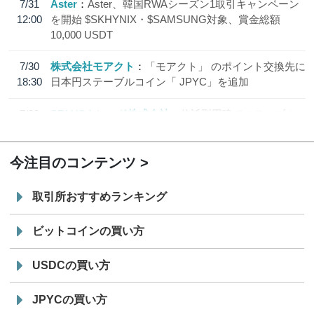
7/31
Aster
Aster、韓国RWAシーズン1取引キャンペーン
12:00
を開始 $SKHYNIX・$SAMSUNG対象、賞金総額
10,000 USDT
7/30
株式会社モアクト
「モアクト」 のポイント交換先に
18:30
日本円ステーブルコイン「 JPYC」を追加
7/29
SBI VCトレード株式会社
信託型円建てステーブル
19:30
コイン「JPYSC」徹底解説セミナーを開催
今注目のコンテンツ
取引所おすすめランキング
ビットコインの買い方
USDCの買い方
JPYCの買い方