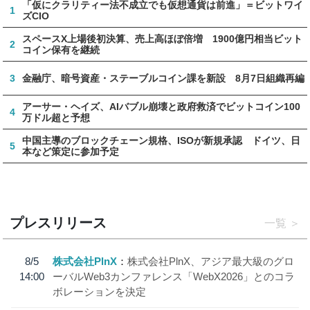
「仮にクラリティー法不成立でも仮想通貨は前進」＝ビットワイ
1
ズCIO
スペースX上場後初決算、売上高ほぼ倍増 1900億円相当ビット
2
コイン保有を継続
3
金融庁、暗号資産・ステーブルコイン課を新設 8月7日組織再編
アーサー・ヘイズ、AIバブル崩壊と政府救済でビットコイン100
4
万ドル超と予想
中国主導のブロックチェーン規格、ISOが新規承認 ドイツ、日
5
本など策定に参加予定
プレスリリース
一覧
8/5
株式会社PlnX
株式会社PlnX、アジア最大級のグロ
14:00
ーバルWeb3カンファレンス「WebX2026」とのコラ
ボレーションを決定