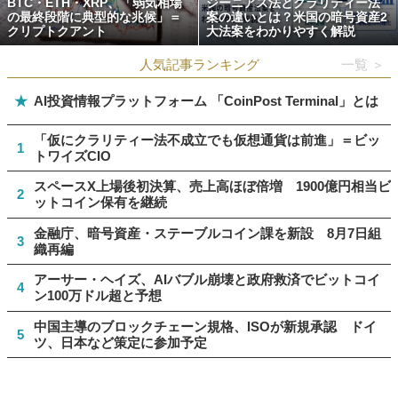
BTC・ETH・XRP、「弱気相場
ジーニアス法とクラリティー法
の最終段階に典型的な兆候」＝
案の違いとは？米国の暗号資産2
クリプトクアント
大法案をわかりやすく解説
人気記事ランキング
一覧 ＞
★
AI投資情報プラットフォーム 「CoinPost Terminal」とは
「仮にクラリティー法不成立でも仮想通貨は前進」＝ビッ
1
トワイズCIO
スペースX上場後初決算、売上高ほぼ倍増 1900億円相当ビ
2
ットコイン保有を継続
金融庁、暗号資産・ステーブルコイン課を新設 8月7日組
3
織再編
アーサー・ヘイズ、AIバブル崩壊と政府救済でビットコイ
4
ン100万ドル超と予想
中国主導のブロックチェーン規格、ISOが新規承認 ドイ
5
ツ、日本など策定に参加予定