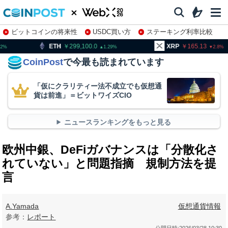
ビットコインの将来性
USDC買い方
ステーキング利率比較
株特集・関連銘柄
299,100.0
XRP
165.13
BNB
1.29
2.8
CoinPost
で今最も読まれています
「仮にクラリティー法不成立でも仮想通
貨は前進」＝ビットワイズCIO
ニュースランキングをもっと見る
欧州中銀、DeFiガバナンスは「分散化さ
れていない」と問題指摘 規制方法を提
言
A.Yamada
仮想通貨情報
参考：
レポート
公開日時:
2026/03/28 10:30