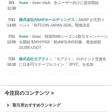
8/3
Aster
Aster Vault、全ユーザー向けに提供開始
11:30
7/31
株式会社ANAPホールディングス
ANAP が大型イ
13:00
ベント「BITCOIN JAPAN 2026」開催決定
7/31
Aster
Aster、韓国RWAシーズン1取引キャンペーン
12:00
を開始 $SKHYNIX・$SAMSUNG対象、賞金総額
10,000 USDT
7/30
株式会社モアクト
「モアクト」 のポイント交換先
18:30
に日本円ステーブルコイン「 JPYC」を追加
7/29
SBI VCトレード株式会社
信託型円建てステーブル
19:30
コイン「JPYSC」徹底解説セミナーを開催
今注目のコンテンツ
取引所おすすめランキング