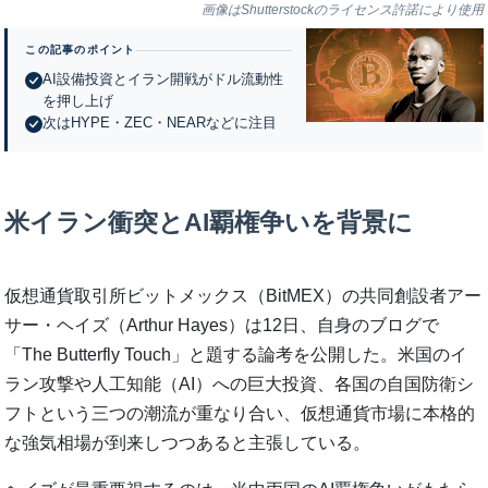
画像はShutterstockのライセンス許諾により使用
この記事のポイント
AI設備投資とイラン開戦がドル流動性
を押し上げ
次はHYPE・ZEC・NEARなどに注目
米イラン衝突とAI覇権争いを背景に
仮想通貨取引所ビットメックス（BitMEX）の共同創設者アー
サー・ヘイズ（Arthur Hayes）は12日、自身のブログで
「The Butterfly Touch」と題する論考を公開した。米国のイ
ラン攻撃や人工知能（AI）への巨大投資、各国の自国防衛シ
フトという三つの潮流が重なり合い、仮想通貨市場に本格的
な強気相場が到来しつつあると主張している。