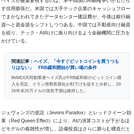
ヘイズが最重要視するのは、米中両国のAI覇権争いがもたら
す信用膨張だ。米国では大手テック企業のキャッシュフロー
でまかなわれてきたデータセンター建設費が、今後は銀行融
資へと資金源をシフトしつつある。中国では不動産向け融資
を絞り、テック・AI向けに振り向けるよう金融機関に圧力を
かけている。
関連記事：
ヘイズ、「今すぐビットコインを買うつも
りはない」 FRB緩和開始が買い場の条件
BitMEX共同創業者ヘイズ氏がFRB緩和前のビットコイン購
入を否定。イラン情勢長期化が利下げを促すと分析し、20
26年末25万ドルの強気予測は維持した。
ジェヴォンズの逆説（Jevons Paradox）とレッドクイーン効
果（Red Queen Effect）により、AIの演算コストが下がるほ
どモデルの複雑性が増し、設備投資はさらに膨らむ構造だと