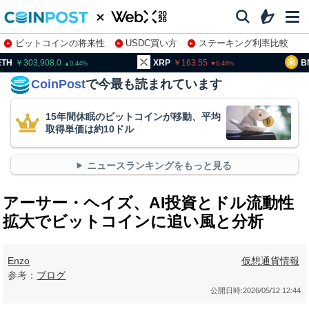
ビットコインの将来性
USDC買い方
ステーキング利率比較
株特集・関連銘柄
03,908.0
XRP
163.55
BNB
95
0.44
0.46
CoinPost
で今最も読まれています
15年間休眠のビットコインが移動、平均
取得単価は約10ドル
ニュースランキングをもっと見る
アーサー・ヘイズ、AI投資とドル流動性
拡大でビットコインに追い風と分析
Enzo
仮想通貨情報
参考：
ブログ
公開日時:
2026/05/12 12:44