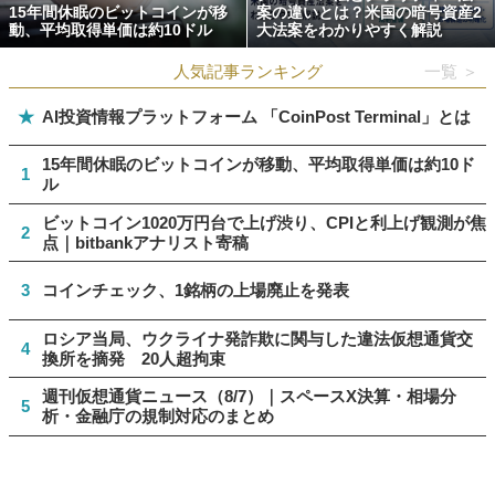
15年間休眠のビットコインが移
案の違いとは？米国の暗号資産2
動、平均取得単価は約10ドル
大法案をわかりやすく解説
人気記事ランキング
一覧 ＞
★
AI投資情報プラットフォーム 「CoinPost Terminal」とは
15年間休眠のビットコインが移動、平均取得単価は約10ド
1
ル
ビットコイン1020万円台で上げ渋り、CPIと利上げ観測が焦
2
点｜bitbankアナリスト寄稿
3
コインチェック、1銘柄の上場廃止を発表
ロシア当局、ウクライナ発詐欺に関与した違法仮想通貨交
4
換所を摘発 20人超拘束
週刊仮想通貨ニュース（8/7）｜スペースX決算・相場分
5
析・金融庁の規制対応のまとめ