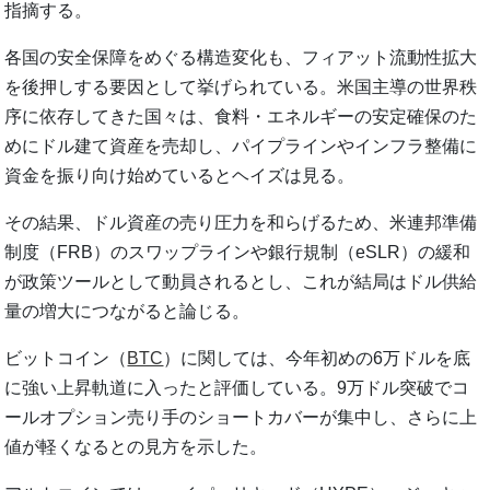
指摘する。
各国の安全保障をめぐる構造変化も、フィアット流動性拡大
を後押しする要因として挙げられている。米国主導の世界秩
序に依存してきた国々は、食料・エネルギーの安定確保のた
めにドル建て資産を売却し、パイプラインやインフラ整備に
資金を振り向け始めているとヘイズは見る。
その結果、ドル資産の売り圧力を和らげるため、米連邦準備
制度（FRB）のスワップラインや銀行規制（eSLR）の緩和
が政策ツールとして動員されるとし、これが結局はドル供給
量の増大につながると論じる。
ビットコイン（
BTC
）に関しては、今年初めの6万ドルを底
に強い上昇軌道に入ったと評価している。9万ドル突破でコ
ールオプション売り手のショートカバーが集中し、さらに上
値が軽くなるとの見方を示した。