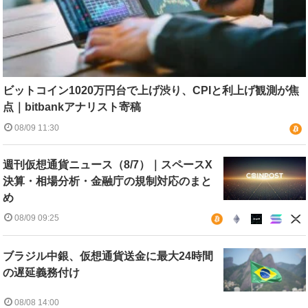
ビットコイン1020万円台で上げ渋り、CPIと利上げ観測が焦
点｜bitbankアナリスト寄稿
08/09 11:30
週刊仮想通貨ニュース（8/7）｜スペースX
決算・相場分析・金融庁の規制対応のまと
め
08/09 09:25
ブラジル中銀、仮想通貨送金に最大24時間
の遅延義務付け
08/08 14:00