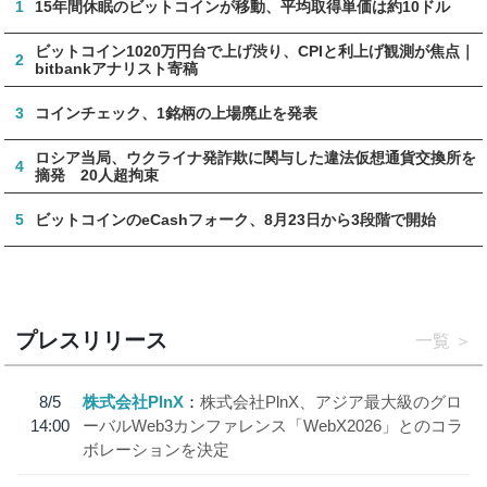
1
15年間休眠のビットコインが移動、平均取得単価は約10ドル
ビットコイン1020万円台で上げ渋り、CPIと利上げ観測が焦点｜
2
bitbankアナリスト寄稿
3
コインチェック、1銘柄の上場廃止を発表
ロシア当局、ウクライナ発詐欺に関与した違法仮想通貨交換所を
4
摘発 20人超拘束
5
ビットコインのeCashフォーク、8月23日から3段階で開始
プレスリリース
一覧
8/5
株式会社PlnX
株式会社PlnX、アジア最大級のグロ
14:00
ーバルWeb3カンファレンス「WebX2026」とのコラ
ボレーションを決定