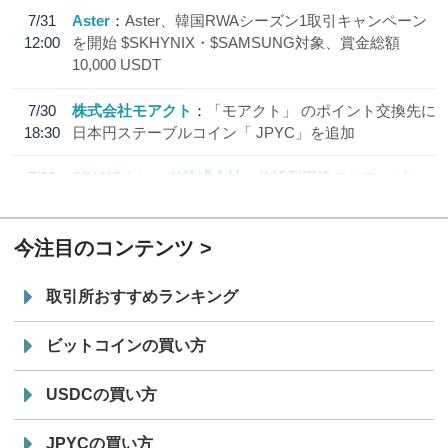
7/31
Aster
Aster、韓国RWAシーズン1取引キャンペーン
12:00
を開始 $SKHYNIX・$SAMSUNG対象、賞金総額
10,000 USDT
7/30
株式会社モアクト
「モアクト」 のポイント交換先に
18:30
日本円ステーブルコイン「 JPYC」を追加
7/29
SBI VCトレード株式会社
信託型円建てステーブル
19:30
コイン「JPYSC」徹底解説セミナーを開催
今注目のコンテンツ
取引所おすすめランキング
ビットコインの買い方
USDCの買い方
JPYCの買い方