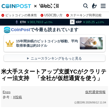
ビットコインの将来性
USDC買い方
ステーキング利率比較
株特集・関連銘柄
303,793.0
XRP
165.25
BNB
0.75
3.07
CoinPost
で今最も読まれています
15年間休眠のビットコインが移動、平均
取得単価は約10ドル
ニュースランキングをもっと見る
米大手スタートアップ支援YCがクラリテ
ィー法支持 「全社が仮想通貨を使う」
Enzo
仮想通貨情報
参考：
X投稿
公開日時:
2026/06/12 11:04