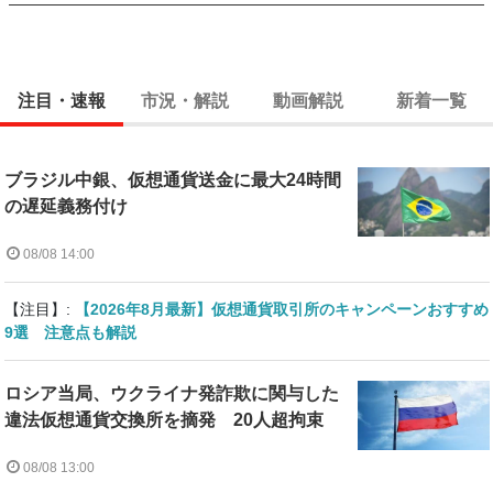
注目・速報
市況・解説
動画解説
新着一覧
ブラジル中銀、仮想通貨送金に最大24時間
の遅延義務付け
08/08 14:00
【注目】:
【2026年8月最新】仮想通貨取引所のキャンペーンおすすめ
9選 注意点も解説
ロシア当局、ウクライナ発詐欺に関与した
違法仮想通貨交換所を摘発 20人超拘束
08/08 13:00