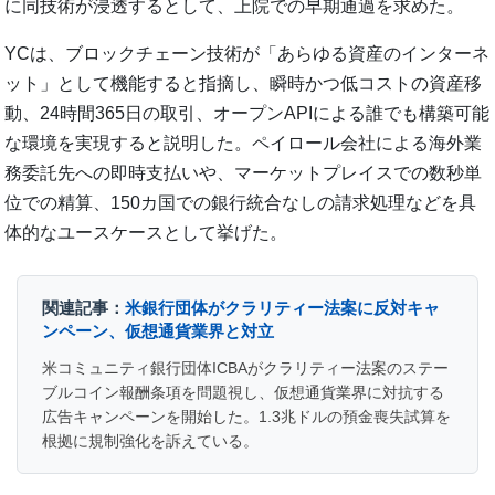
に同技術が浸透するとして、上院での早期通過を求めた。
YCは、ブロックチェーン技術が「あらゆる資産のインターネ
ット」として機能すると指摘し、瞬時かつ低コストの資産移
動、24時間365日の取引、オープンAPIによる誰でも構築可能
な環境を実現すると説明した。ペイロール会社による海外業
務委託先への即時支払いや、マーケットプレイスでの数秒単
位での精算、150カ国での銀行統合なしの請求処理などを具
体的なユースケースとして挙げた。
関連記事：
米銀行団体がクラリティー法案に反対キャ
ンペーン、仮想通貨業界と対立
米コミュニティ銀行団体ICBAがクラリティー法案のステー
ブルコイン報酬条項を問題視し、仮想通貨業界に対抗する
広告キャンペーンを開始した。1.3兆ドルの預金喪失試算を
根拠に規制強化を訴えている。