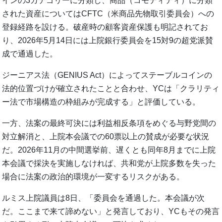
インの3カテゴリーに分類し、商品（コモディティ）に分類
された資産についてはCFTC（米商品先物取引委員会）への
登録経路を設ける。破産時の顧客資産保護も明記されてお
り、2026年5月14日には上院銀行委員会を15対9の超党派賛
成で通過した。
ジーニアス法（GENIUS Act）によってステーブルコインの
法的位置づけが確立されたことと合わせ、YCは「クラリティ
ー法で市場構造の枠組みが完成する」と評価している。
一方、法案の最終可決には利益相反条項をめぐる与野党間の
対立解消と、上院本会議での60票以上の賛成が必要な状況
だ。2026年11月の中間選挙前、遅くとも同年8月までに上院
本会議で採決を実施しなければ、共和党が上院多数を失った
場合に法案の政治的環境が一変するリスクがある。
ルミス上院議員は8日、「委員会を通過した。本会議が次
だ。ここまで来て諦めない」と発言しており、YCもその発言