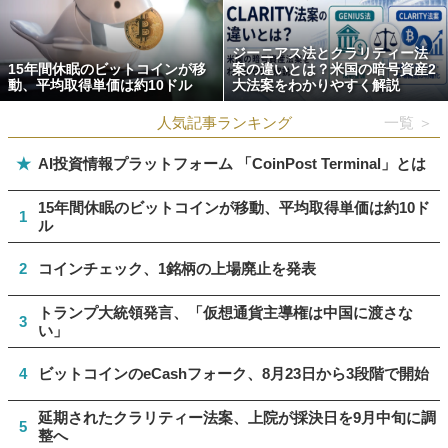
ジーニアス法とクラリティー法
15年間休眠のビットコインが移
案の違いとは？米国の暗号資産2
動、平均取得単価は約10ドル
大法案をわかりやすく解説
人気記事ランキング
一覧 ＞
★
AI投資情報プラットフォーム 「CoinPost Terminal」とは
15年間休眠のビットコインが移動、平均取得単価は約10ド
1
ル
2
コインチェック、1銘柄の上場廃止を発表
トランプ大統領発言、「仮想通貨主導権は中国に渡さな
3
い」
4
ビットコインのeCashフォーク、8月23日から3段階で開始
延期されたクラリティー法案、上院が採決日を9月中旬に調
5
整へ