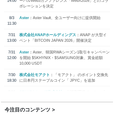
14:00
ーバルWeb3カンファレンス「WebX2026」とのコラ
ボレーションを決定
8/3
Aster
Aster Vault、全ユーザー向けに提供開始
11:30
7/31
株式会社ANAPホールディングス
ANAP が大型イ
13:00
ベント「BITCOIN JAPAN 2026」開催決定
7/31
Aster
Aster、韓国RWAシーズン1取引キャンペーン
12:00
を開始 $SKHYNIX・$SAMSUNG対象、賞金総額
10,000 USDT
7/30
株式会社モアクト
「モアクト」 のポイント交換先
18:30
に日本円ステーブルコイン「 JPYC」を追加
7/29
SBI VCトレード株式会社
信託型円建てステーブル
19:30
コイン「JPYSC」徹底解説セミナーを開催
今注目のコンテンツ