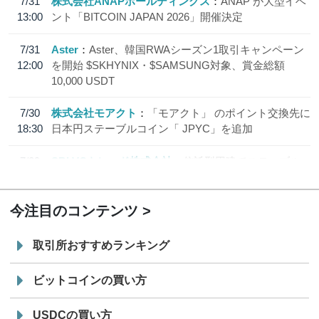
7/31
株式会社ANAPホールディングス
ANAP が大型イベ
13:00
ント「BITCOIN JAPAN 2026」開催決定
7/31
Aster
Aster、韓国RWAシーズン1取引キャンペーン
12:00
を開始 $SKHYNIX・$SAMSUNG対象、賞金総額
10,000 USDT
7/30
株式会社モアクト
「モアクト」 のポイント交換先に
18:30
日本円ステーブルコイン「 JPYC」を追加
7/29
SBI VCトレード株式会社
信託型円建てステーブル
19:30
コイン「JPYSC」徹底解説セミナーを開催
今注目のコンテンツ
取引所おすすめランキング
ビットコインの買い方
USDCの買い方