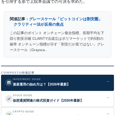
を引用する形で上院本会議での可決を求めた。
関連記事：
グレースケール「ビットコインは割安圏」
クラリティー法が反発の焦点
この記事のポイント オンチェーン複合指標、長期平均を下
回り割安示唆 CLARITY法成立はポリマーケットで約5割の
確率 オンチェーン指標が示す「割安だが底ではない」グレ
ースケール（Graysca..
COINPOSTの特集記事
INVESTMENT GUIDE
→
資産運用の始め方は？【2026年最新】
STOCK GUIDE
→
仮想通貨関連の株式投資ガイド【2026年最新】
CRYPTO GUIDE
→