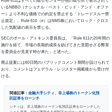
Rule 611はすべての取引センターが他の取引所で表示されて
いるNBBO（ナショナル・ベスト・ビッド・アンド・オファ
ー）より不利な価格での約定を禁止する「トレードスルー禁
止規定」。Rule 610（e）はNMS株においてロック・クロス
した気配値の表示を禁じる。
SECのポール・アトキンス委員長は、「Rule 611の20年間の
施行を経て、市場の長期的成長を妨げてきた意図せざる弊害
を委員会が見直す時が来た」と述べた。
廃止提案には60日間のパブリックコメント期間が設けられて
おり、コメントはフェデラル・レジスター掲載後から受け付
ける。
関連記事：
金融大手シティ、非上場株のトークン化預
託証券をローンチ
シティは、非上場株のトークン化預託証券をローンチした