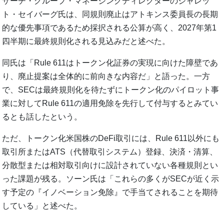
サーチ・グループ・マネージングディレクターのジャレッ
ト・セイバーグ氏は、同規則廃止はアトキンス委員長の長期
的な優先事項であるため採択される公算が高く、2027年第1
四半期に最終規則化される見込みだと述べた。
同氏は「Rule 611はトークン化証券の実現に向けた障壁であ
り、廃止提案は全体的に前向きな内容だ」と語った。一方
で、SECは最終規則化を待たずにトークン化のパイロット事
業に対してRule 611の適用免除を先行して付与するとみてい
るとも話したという。
ただ、トークン化米国株のDeFi取引には、Rule 611以外にも
取引所またはATS（代替取引システム）登録、決済・清算、
分散型または相対取引向けに設計されていない各種規則とい
った課題が残る。ソーン氏は「これらの多くがSECが近く示
す予定の『イノベーション免除』で手当てされることを期待
している」と述べた。