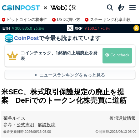
ビットコインの将来性
USDC買い方
ステーキング利率比較
株特集・関連銘柄
00,835.0
XRP
160.17
BNB
93
0.26
1.8
CoinPost
で今最も読まれています
コインチェック、1銘柄の上場廃止を発
表
ニュースランキングをもっと見る
米SEC、株式取引保護規定の廃止を提
案 DeFiでのトークン化株売買に道筋
菊谷ルイス
仮想通貨情報
参考：
公式声明
,
解説投稿
最終更新日時:
2026/06/13 05:00
公開日時:
2026/06/13 05:00