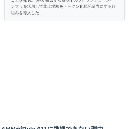
ことを発表。SIXが運営する規制下のブロックチェーンイ
ンフラを活用して非上場株をトークン化預託証券にする仕
組みを導入した。
AMMがRule 611に準拠できない理由