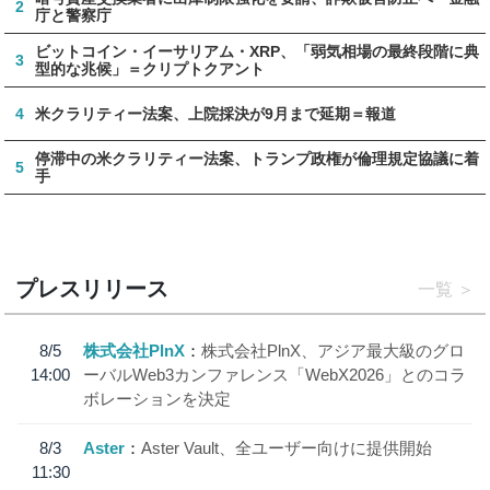
2
庁と警察庁
ビットコイン・イーサリアム・XRP、「弱気相場の最終段階に典
3
型的な兆候」＝クリプトクアント
4
米クラリティー法案、上院採決が9月まで延期＝報道
停滞中の米クラリティー法案、トランプ政権が倫理規定協議に着
5
手
プレスリリース
一覧
8/5
株式会社PlnX
株式会社PlnX、アジア最大級のグロ
14:00
ーバルWeb3カンファレンス「WebX2026」とのコラ
ボレーションを決定
8/3
Aster
Aster Vault、全ユーザー向けに提供開始
11:30