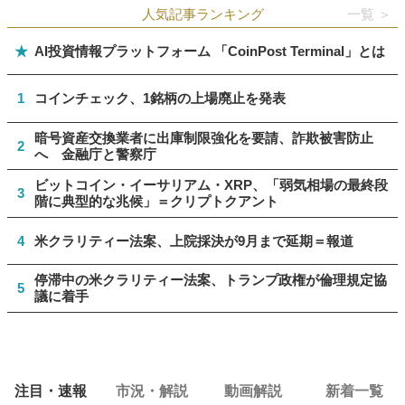
人気記事ランキング
一覧 ＞
★
AI投資情報プラットフォーム 「CoinPost Terminal」とは
1
コインチェック、1銘柄の上場廃止を発表
暗号資産交換業者に出庫制限強化を要請、詐欺被害防止
2
へ 金融庁と警察庁
ビットコイン・イーサリアム・XRP、「弱気相場の最終段
3
階に典型的な兆候」＝クリプトクアント
4
米クラリティー法案、上院採決が9月まで延期＝報道
停滞中の米クラリティー法案、トランプ政権が倫理規定協
5
議に着手
注目・速報
市況・解説
動画解説
新着一覧