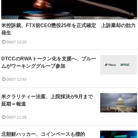
米控訴裁、FTX前CEO懲役25年を正式確定 上訴棄却の効力
発生
08/07 13:20
DTCCのRWAトークン化を支援へ、プルー
ムがワーキンググループ参加
08/07 12:45
米クラリティー法案、上院採決が9月まで
延期＝報道
08/07 11:28
北朝鮮ハッカー、コインベースも標的