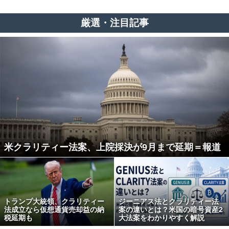
厳選・注目記事
米クラリティー法案、上院採決が9月まで延期＝報道
トランプ大統領、クラリティー
ジーニアス法とクラリティー法
法成立なら仮想通貨売却益の納
案の違いとは？米国の暗号資産2
税延期も
大法案をわかりやすく解説