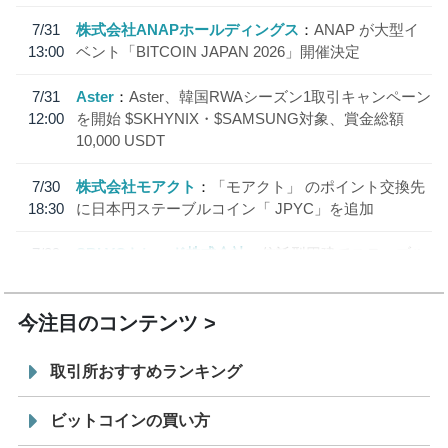
7/31
株式会社ANAPホールディングス
ANAP が大型イ
13:00
ベント「BITCOIN JAPAN 2026」開催決定
7/31
Aster
Aster、韓国RWAシーズン1取引キャンペーン
12:00
を開始 $SKHYNIX・$SAMSUNG対象、賞金総額
10,000 USDT
7/30
株式会社モアクト
「モアクト」 のポイント交換先
18:30
に日本円ステーブルコイン「 JPYC」を追加
7/29
SBI VCトレード株式会社
信託型円建てステーブル
19:30
コイン「JPYSC」徹底解説セミナーを開催
今注目のコンテンツ
取引所おすすめランキング
ビットコインの買い方