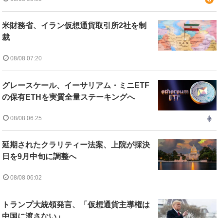
米財務省、イラン仮想通貨取引所2社を制
裁
08/08 07:20
グレースケール、イーサリアム・ミニETF
の保有ETHを実質全量ステーキングへ
08/08 06:25
延期されたクラリティー法案、上院が採決
日を9月中旬に調整へ
08/08 06:02
トランプ大統領発言、「仮想通貨主導権は
中国に渡さない」