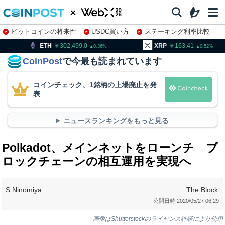
ビットコインの将来性
USDC買い方
ステーキング利率比較
株特集・関連銘柄
302,499.0
XRP
163.41
BNB
0.36
0.52
CoinPost
で今最も読まれています
コインチェック、1銘柄の上場廃止を発
表
ニュースランキングをもっと見る
Polkadot、メインネットをローンチ ブ
ロックチェーンの相互運用を実現へ
S.Ninomiya
The Block
公開日時:
2020/05/27 06:29
画像はShutterstockのライセンス許諾により使用