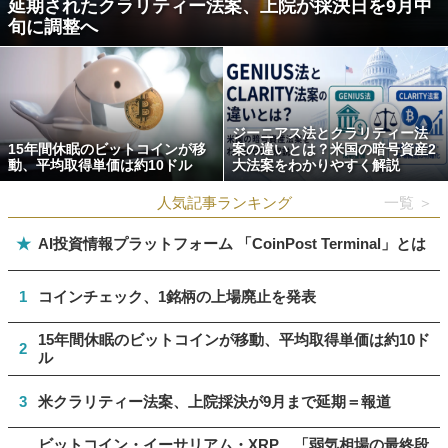
延期されたクラリティー法案、上院が採決日を9月中
旬に調整へ
ジーニアス法とクラリティー法
15年間休眠のビットコインが移
案の違いとは？米国の暗号資産2
動、平均取得単価は約10ドル
大法案をわかりやすく解説
人気記事ランキング
一覧 ＞
★
AI投資情報プラットフォーム 「CoinPost Terminal」とは
1
コインチェック、1銘柄の上場廃止を発表
15年間休眠のビットコインが移動、平均取得単価は約10ド
2
ル
3
米クラリティー法案、上院採決が9月まで延期＝報道
ビットコイン・イーサリアム・XRP、「弱気相場の最終段