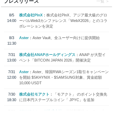
プレスリリース
一覧
8/5
株式会社PlnX
株式会社PlnX、アジア最大級のグロ
14:00
ーバルWeb3カンファレンス「WebX2026」とのコラ
ボレーションを決定
8/3
Aster
Aster Vault、全ユーザー向けに提供開始
11:30
7/31
株式会社ANAPホールディングス
ANAP が大型イ
13:00
ベント「BITCOIN JAPAN 2026」開催決定
7/31
Aster
Aster、韓国RWAシーズン1取引キャンペーン
12:00
を開始 $SKHYNIX・$SAMSUNG対象、賞金総額
10,000 USDT
7/30
株式会社モアクト
「モアクト」 のポイント交換先
18:30
に日本円ステーブルコイン「 JPYC」を追加
7/29
SBI VCトレード株式会社
信託型円建てステーブル