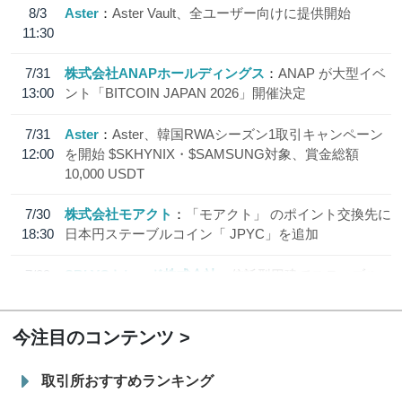
8/3
Aster
Aster Vault、全ユーザー向けに提供開始
11:30
7/31
株式会社ANAPホールディングス
ANAP が大型イベ
13:00
ント「BITCOIN JAPAN 2026」開催決定
7/31
Aster
Aster、韓国RWAシーズン1取引キャンペーン
12:00
を開始 $SKHYNIX・$SAMSUNG対象、賞金総額
10,000 USDT
7/30
株式会社モアクト
「モアクト」 のポイント交換先に
18:30
日本円ステーブルコイン「 JPYC」を追加
7/29
SBI VCトレード株式会社
信託型円建てステーブル
19:30
コイン「JPYSC」徹底解説セミナーを開催
今注目のコンテンツ
取引所おすすめランキング