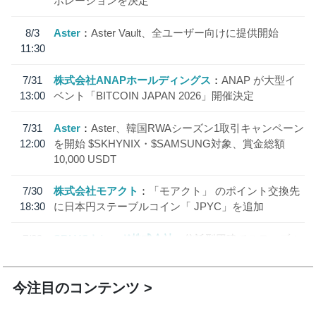
ボレーションを決定
8/3
Aster
Aster Vault、全ユーザー向けに提供開始
11:30
7/31
株式会社ANAPホールディングス
ANAP が大型イ
13:00
ベント「BITCOIN JAPAN 2026」開催決定
7/31
Aster
Aster、韓国RWAシーズン1取引キャンペーン
12:00
を開始 $SKHYNIX・$SAMSUNG対象、賞金総額
10,000 USDT
7/30
株式会社モアクト
「モアクト」 のポイント交換先
18:30
に日本円ステーブルコイン「 JPYC」を追加
7/29
SBI VCトレード株式会社
信託型円建てステーブル
19:30
コイン「JPYSC」徹底解説セミナーを開催
今注目のコンテンツ