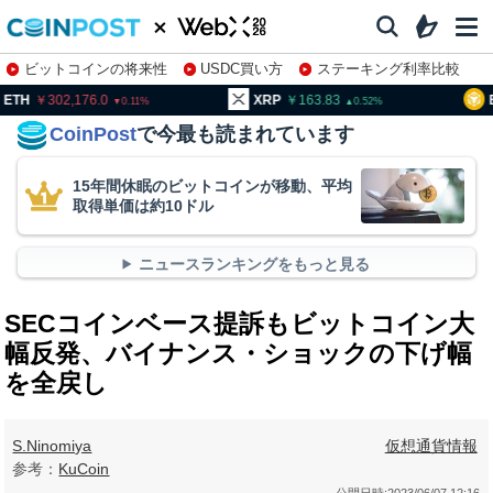
ビットコインの将来性
USDC買い方
ステーキング利率比較
株特集・関連銘柄
02,176.0
XRP
163.83
BNB
94
0.11
0.52
CoinPost
で今最も読まれています
15年間休眠のビットコインが移動、平均
取得単価は約10ドル
ニュースランキングをもっと見る
SECコインベース提訴もビットコイン大
幅反発、バイナンス・ショックの下げ幅
を全戻し
S.Ninomiya
仮想通貨情報
参考：
KuCoin
公開日時:
2023/06/07 12:16