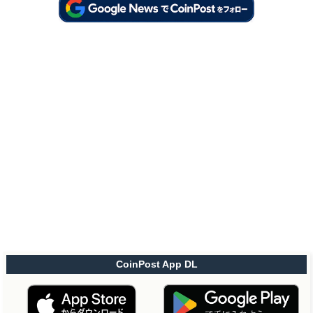
CoinPost App DL