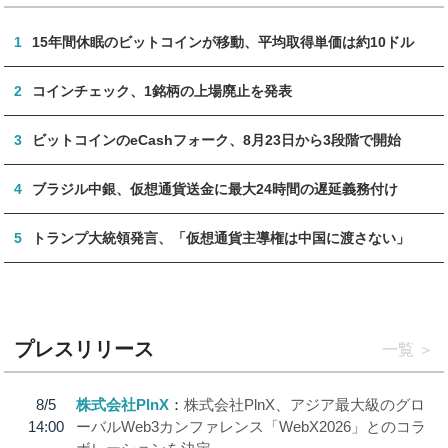
1
15年間休眠のビットコインが移動、平均取得単価は約10ドル
2
コインチェック、1銘柄の上場廃止を発表
3
ビットコインのeCashフォーク、8月23日から3段階で開始
4
ブラジル中銀、仮想通貨送金に最大24時間の遅延義務付け
5
トランプ大統領発言、「仮想通貨主導権は中国に渡さない」
プレスリリース
一覧
8/5
株式会社PlnX
株式会社PlnX、アジア最大級のグロ
14:00
ーバルWeb3カンファレンス「WebX2026」とのコラ