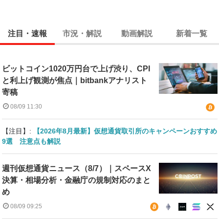
注目・速報
市況・解説
動画解説
新着一覧
ビットコイン1020万円台で上げ渋り、CPI
と利上げ観測が焦点｜bitbankアナリスト
寄稿
08/09 11:30
【注目】:
【2026年8月最新】仮想通貨取引所のキャンペーンおすすめ
9選 注意点も解説
週刊仮想通貨ニュース（8/7）｜スペースX
決算・相場分析・金融庁の規制対応のまと
め
08/09 09:25