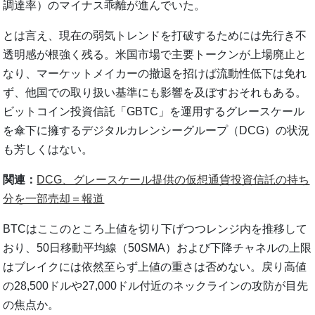
調達率）のマイナス乖離が進んでいた。
とは言え、現在の弱気トレンドを打破するためには先行き不
透明感が根強く残る。米国市場で主要トークンが上場廃止と
なり、マーケットメイカーの撤退を招けば流動性低下は免れ
ず、他国での取り扱い基準にも影響を及ぼすおそれもある。
ビットコイン投資信託「GBTC」を運用するグレースケール
を傘下に擁するデジタルカレンシーグループ（DCG）の状況
も芳しくはない。
関連：
DCG、グレースケール提供の仮想通貨投資信託の持ち
分を一部売却＝報道
BTCはここのところ上値を切り下げつつレンジ内を推移して
おり、50日移動平均線（50SMA）および下降チャネルの上限
はブレイクには依然至らず上値の重さは否めない。戻り高値
の28,500ドルや27,000ドル付近のネックラインの攻防が目先
の焦点か。