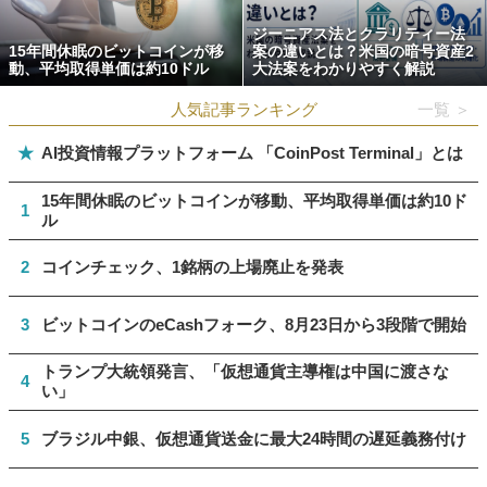
ジーニアス法とクラリティー法
15年間休眠のビットコインが移
案の違いとは？米国の暗号資産2
動、平均取得単価は約10ドル
大法案をわかりやすく解説
人気記事ランキング
一覧 ＞
★
AI投資情報プラットフォーム 「CoinPost Terminal」とは
15年間休眠のビットコインが移動、平均取得単価は約10ド
1
ル
2
コインチェック、1銘柄の上場廃止を発表
3
ビットコインのeCashフォーク、8月23日から3段階で開始
トランプ大統領発言、「仮想通貨主導権は中国に渡さな
4
い」
5
ブラジル中銀、仮想通貨送金に最大24時間の遅延義務付け