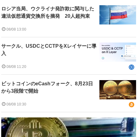
ロシア当局、ウクライナ発詐欺に関与した
違法仮想通貨交換所を摘発 20人超拘束
08/08 13:00
サークル、USDCとCCTPをXレイヤーに導
入
08/08 11:20
ビットコインのeCashフォーク、8月23日
から3段階で開始
08/08 10:30