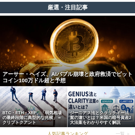
厳選・注目記事
アーサー・ヘイズ、AIバブル崩壊と政府救済でビット
コイン100万ドル超と予想
BTC・ETH・XRP、「弱気相場
ジーニアス法とクラリティー法
の最終段階に典型的な兆候」＝
案の違いとは？米国の暗号資産2
クリプトクアント
大法案をわかりやすく解説
人気記事ランキング
一覧 ＞