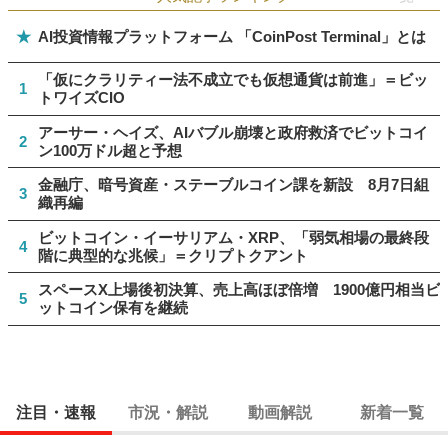
★
AI投資情報プラットフォーム 「CoinPost Terminal」とは
「仮にクラリティー法不成立でも仮想通貨は前進」＝ビッ
1
トワイズCIO
アーサー・ヘイズ、AIバブル崩壊と政府救済でビットコイ
2
ン100万ドル超と予想
金融庁、暗号資産・ステーブルコイン課を新設 8月7日組
3
織再編
ビットコイン・イーサリアム・XRP、「弱気相場の最終段
4
階に典型的な兆候」＝クリプトクアント
スペースX上場後初決算、売上高ほぼ倍増 1900億円相当ビ
5
ットコイン保有を継続
注目・速報
市況・解説
動画解説
新着一覧