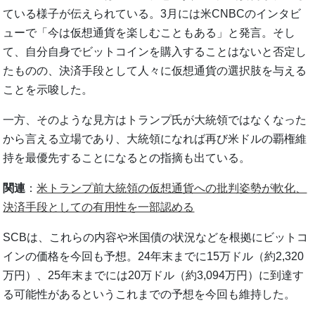
ている様子が伝えられている。3月には米CNBCのインタビ
ューで「今は仮想通貨を楽しむこともある」と発言。そし
て、自分自身でビットコインを購入することはないと否定し
たものの、決済手段として人々に仮想通貨の選択肢を与える
ことを示唆した。
一方、そのような見方はトランプ氏が大統領ではなくなった
から言える立場であり、大統領になれば再び米ドルの覇権維
持を最優先することになるとの指摘も出ている。
関連
：
米トランプ前大統領の仮想通貨への批判姿勢が軟化、
決済手段としての有用性を一部認める
SCBは、これらの内容や米国債の状況などを根拠にビットコ
インの価格を今回も予想。24年末までに15万ドル（約2,320
万円）、25年末までには20万ドル（約3,094万円）に到達す
る可能性があるというこれまでの予想を今回も維持した。