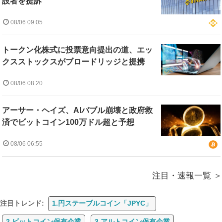
設者を提訴
08/06 09:05
トークン化株式に投票意向提出の道、エッ
クスストックスがブロードリッジと提携
08/06 08:20
アーサー・ヘイズ、AIバブル崩壊と政府救
済でビットコイン100万ドル超と予想
08/06 06:55
注目・速報一覧
注目トレンド:
1.円ステーブルコイン「JPYC」
2.ビットコイン保有企業
3.アルトコイン保有企業