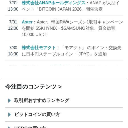
7/31
株式会社ANAPホールディングス
ANAP が大型イ
13:00
ベント「BITCOIN JAPAN 2026」開催決定
7/31
Aster
Aster、韓国RWAシーズン1取引キャンペーン
12:00
を開始 $SKHYNIX・$SAMSUNG対象、賞金総額
10,000 USDT
7/30
株式会社モアクト
「モアクト」 のポイント交換先
18:30
に日本円ステーブルコイン「 JPYC」を追加
7/29
SBI VCトレード株式会社
信託型円建てステーブル
19:30
コイン「JPYSC」徹底解説セミナーを開催
今注目のコンテンツ
取引所おすすめランキング
ビットコインの買い方