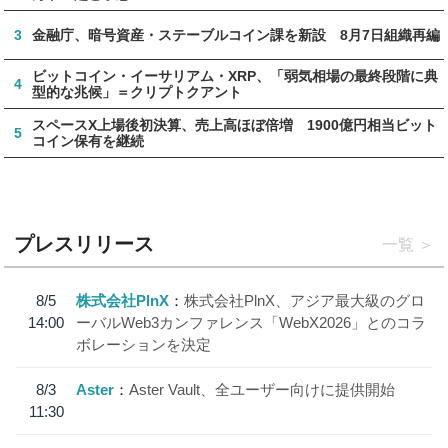
3
金融庁、暗号資産・ステーブルコイン課を新設 8月7日組織再編
ビットコイン・イーサリアム・XRP、「弱気相場の最終段階に典
4
型的な兆候」＝クリプトクアント
スペースX上場後初決算、売上高ほぼ倍増 1900億円相当ビット
5
コイン保有を継続
プレスリリース
一覧
8/5
株式会社PlnX
株式会社PlnX、アジア最大級のグロ
14:00
ーバルWeb3カンファレンス「WebX2026」とのコラ
ボレーションを決定
8/3
Aster
Aster Vault、全ユーザー向けに提供開始
11:30