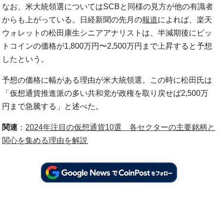
なお、米大統領選についてはSCBと同様の見方が他の有識者
からも上がっている。日経新聞の先月の
報道
によれば、楽天
ウォレットの松田康生シニアアナリストは、半減期後にビッ
トコインの価格が1,800万円〜2,500万円まで上昇すると予想
したという。
予想の価格に幅がある理由が米大統領選。この時に松田氏は
「仮想通貨推進派の多い共和党が政権を取り戻せば2,500万
円まで急騰する」と述べた。
関連
：
2024年注目の仮想通貨10選 各セクターの主要銘柄と
関心を集める理由を解説