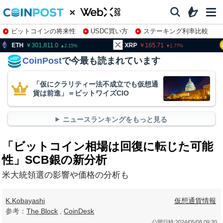
ビットコインの将来性
USDC買い方
ステーキング利率比較
株特集・関連銘柄
01,811.0
XRP
165.71
BNB
9
2.15
1.77
CoinPost
で今最も読まれています
「仮にクラリティー法不成立でも仮想通
貨は前進」＝ビットワイズCIO
ニュースランキングをもっと見る
「ビットコイン相場は回復に転じた可能
性」SCB銀の新分析
米大統領選の影響や価格の分析も
K.Kobayashi
仮想通貨情報
参考：
The Block
,
CoinDesk
公開日時:
2024/05/08 09:30