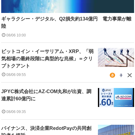
ギャラクシー・デジタル、Q2損失約134億円 電力事業が離
陸
08/06 10:00
ビットコイン・イーサリアム・XRP、「弱
気相場の最終段階に典型的な兆候」＝クリ
プトクアント
08/06 09:55
JPYC株式会社にAZ-COM丸和が出資、調
達累計60億円に
08/06 09:35
バイナンス、決済企業RedotPayの共同創