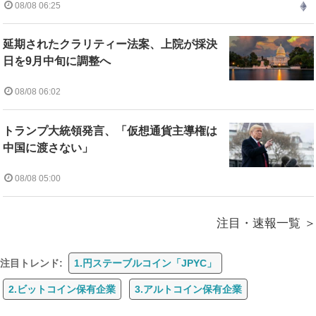
08/08 06:25
延期されたクラリティー法案、上院が採決
日を9月中旬に調整へ
08/08 06:02
トランプ大統領発言、「仮想通貨主導権は
中国に渡さない」
08/08 05:00
注目・速報一覧
注目トレンド:
1.円ステーブルコイン「JPYC」
2.ビットコイン保有企業
3.アルトコイン保有企業