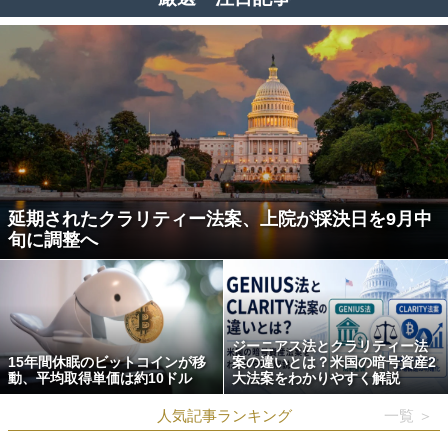
延期されたクラリティー法案、上院が採決日を9月中
旬に調整へ
ジーニアス法とクラリティー法
15年間休眠のビットコインが移
案の違いとは？米国の暗号資産2
動、平均取得単価は約10ドル
大法案をわかりやすく解説
人気記事ランキング
一覧 ＞