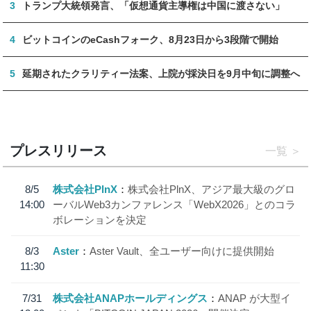
3
トランプ大統領発言、「仮想通貨主導権は中国に渡さない」
4
ビットコインのeCashフォーク、8月23日から3段階で開始
5
延期されたクラリティー法案、上院が採決日を9月中旬に調整へ
プレスリリース
一覧
8/5
株式会社PlnX
株式会社PlnX、アジア最大級のグロ
14:00
ーバルWeb3カンファレンス「WebX2026」とのコラ
ボレーションを決定
8/3
Aster
Aster Vault、全ユーザー向けに提供開始
11:30
7/31
株式会社ANAPホールディングス
ANAP が大型イ