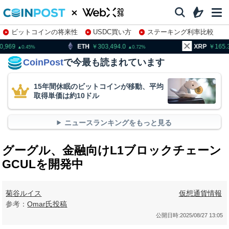
ビットコインの将来性
USDC買い方
ステーキング利率比較
株特集・関連銘柄
ETH
303,494.0
XRP
165.32
B
0.72
3.08
CoinPost
で今最も読まれています
15年間休眠のビットコインが移動、平均
取得単価は約10ドル
ニュースランキングをもっと見る
グーグル、金融向けL1ブロックチェーン
GCULを開発中
菊谷ルイス
仮想通貨情報
参考：
Omar氏投稿
公開日時:
2025/08/27 13:05