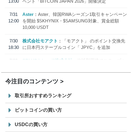
13:00
ベント「BITCOIN JAPAN 2026」開催決定
7/31
Aster
Aster、韓国RWAシーズン1取引キャンペーン
12:00
を開始 $SKHYNIX・$SAMSUNG対象、賞金総額
10,000 USDT
7/30
株式会社モアクト
「モアクト」 のポイント交換先
18:30
に日本円ステーブルコイン「 JPYC」を追加
7/29
SBI VCトレード株式会社
信託型円建てステーブル
19:30
コイン「JPYSC」徹底解説セミナーを開催
今注目のコンテンツ
取引所おすすめランキング
ビットコインの買い方
USDCの買い方