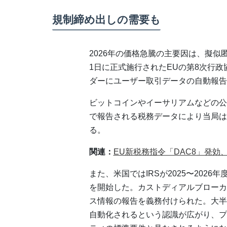
規制締め出しの需要も
2026年の価格急騰の主要因は、擬
1日に正式施行されたEUの第8次行政
ダーにユーザー取引データの自動報告
ビットコインやイーサリアムなどの公
で報告される税務データにより当局は
る。
関連：
EU新税務指令「DAC8」発
また、米国ではIRSが2025〜2026
を開始した。カストディアルブローカ
ス情報の報告を義務付けられた。大半
自動化されるという認識が広がり、プ