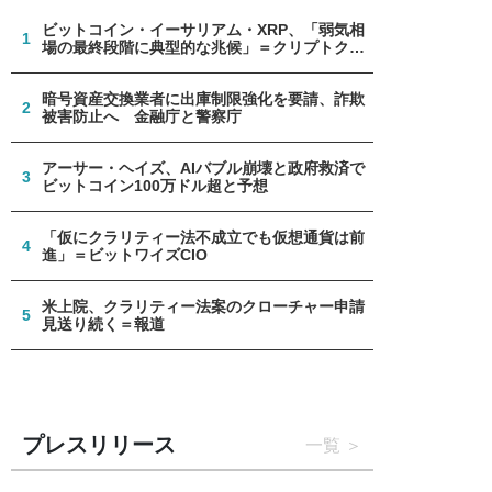
ビットコイン・イーサリアム・XRP、「弱気相
1
場の最終段階に典型的な兆候」＝クリプトクア
ント
暗号資産交換業者に出庫制限強化を要請、詐欺
2
被害防止へ 金融庁と警察庁
アーサー・ヘイズ、AIバブル崩壊と政府救済で
3
ビットコイン100万ドル超と予想
「仮にクラリティー法不成立でも仮想通貨は前
4
進」＝ビットワイズCIO
米上院、クラリティー法案のクローチャー申請
5
見送り続く＝報道
プレスリリース
一覧