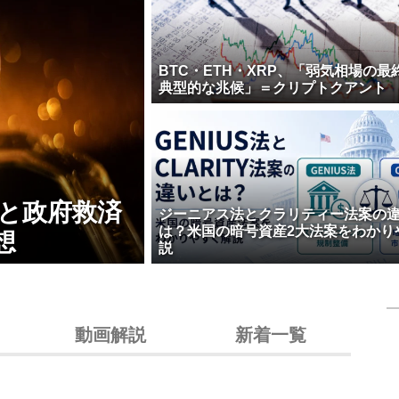
BTC・ETH・XRP、「弱気相場の最
典型的な兆候」＝クリプトクアント
壊と政府救済
ジーニアス法とクラリティー法案の
は？米国の暗号資産2大法案をわかり
想
説
動画解説
新着一覧