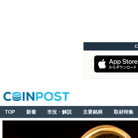
C
TOP
新着
市況・解説
主要銘柄
取材特集