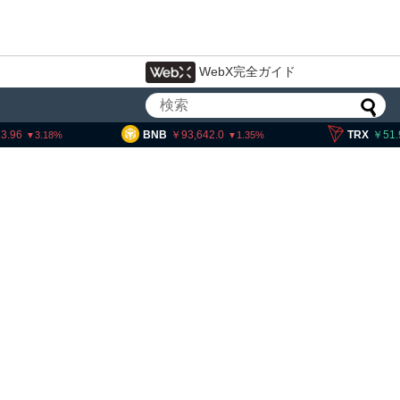
WebX完全ガイド
BNB
93,642.0
TRX
51.90
3.18
1.35
0
交換業者に出庫制限強化を
欺被害防止へ 金融庁と警