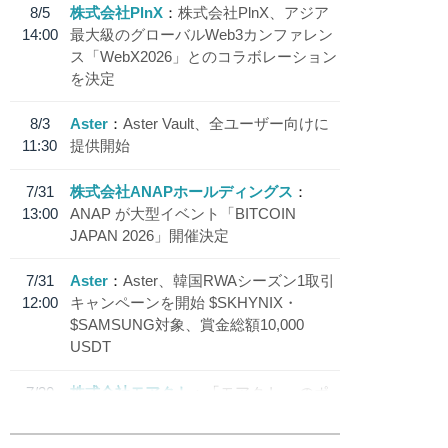
8/5
株式会社PlnX
株式会社PlnX、アジア
14:00
最大級のグローバルWeb3カンファレン
ス「WebX2026」とのコラボレーション
を決定
8/3
Aster
Aster Vault、全ユーザー向けに
11:30
提供開始
7/31
株式会社ANAPホールディングス
13:00
ANAP が大型イベント「BITCOIN
JAPAN 2026」開催決定
7/31
Aster
Aster、韓国RWAシーズン1取引
12:00
キャンペーンを開始 $SKHYNIX・
$SAMSUNG対象、賞金総額10,000
USDT
7/30
株式会社モアクト
「モアクト」 のポ
18:30
イント交換先に日本円ステーブルコイン
「 JPYC」を追加