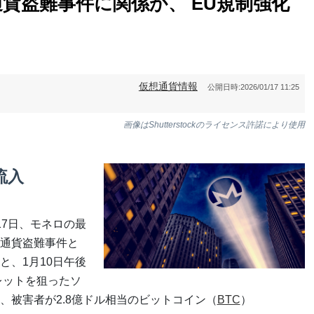
貨盗難事件に関係か、 EU規制強化
仮想通貨情報
公開日時:
2026/01/17 11:25
画像はShutterstockのライセンス許諾により使用
流入
17日、モネロの最
通貨盗難事件と
と、1月10日午後
レットを狙ったソ
、被害者が2.8億ドル相当のビットコイン（
BTC
）