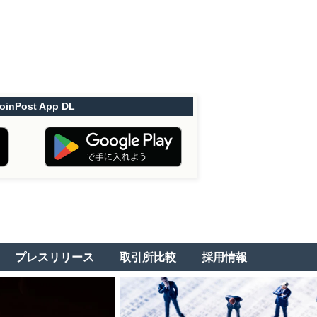
oinPost App DL
プレスリリース
取引所比較
採用情報