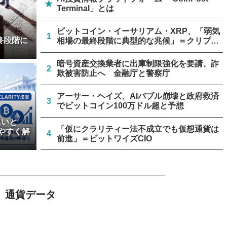
★
Terminal」とは
ビットコイン・イーサリアム・XRP、「弱気
1
終段階に
相場の最終段階に典型的な兆候」＝クリプト
クアント
暗号資産交換業者に出庫制限強化を要請、詐
2
欺被害防止へ 金融庁と警察庁
アーサー・ヘイズ、AIバブル崩壊と政府救済
3
でビットコイン100万ドル超と予想
違いと
「仮にクラリティー法不成立でも仮想通貨は
やすく解
4
前進」＝ビットワイズCIO
米上院、クラリティー法案のクローチャー申
5
請見送り続く＝報道
通貨データ