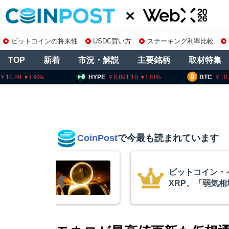
ビットコインの将来性
USDC買い方
ステーキング利率比較
TOP
新着
市況・解説
主要銘柄
取材特集
HYPE
8,891.10
BTC
10,199,0
1.81
CoinPost
で今最も読まれています
ビットコイン・
XRP、「弱気
的な兆候」＝ク