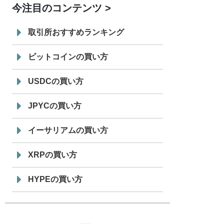
今注目のコンテンツ
7/29
SBI VCトレード株式会社
信託型円建
19:30
てステーブルコイン「JPYSC」徹底解
取引所おすすめランキング
説セミナーを開催
ビットコインの買い方
USDCの買い方
JPYCの買い方
イーサリアムの買い方
XRPの買い方
HYPEの買い方