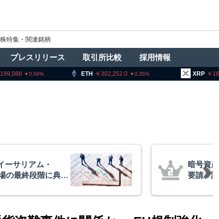
株特集・関連銘柄
プレスリリース
取引所比較
採用情報
88
ETH
302,252.0
XRP
163.96
0.56
0.35
イーサリアム・
暗号資産
相場の最終段階に典型
要請、詐
リプトクアント
察庁