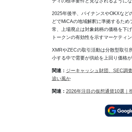
ティの標準要件と見なされるようにな
2025年後半、バイナンスやOKXな
どでMiCAの地域解釈に準拠するた
常、上場廃止は対象銘柄の価格を下げ
トークンの有効性を示すマーケティン
XMRやZECの取引活動は分散型取
小する中で需要が供給を上回り価格が
関連：
ジーキャッシュ財団、SEC調
追い風か
関連：
2026年注目の仮想通貨10選