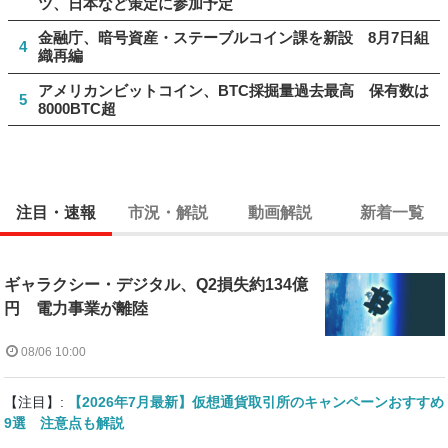
ツ、日本など策定に参加予定
金融庁、暗号資産・ステーブルコイン課を新設 8月7日組
4
織再編
アメリカンビットコイン、BTC採掘量過去最高 保有数は
5
8000BTC超
注目・速報
市況・解説
動画解説
新着一覧
ギャラクシー・デジタル、Q2損失約134億
円 電力事業が離陸
08/06 10:00
【注目】:
【2026年7月最新】仮想通貨取引所のキャンペーンおすすめ
9選 注意点も解説