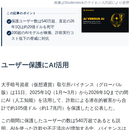
画像はShutterstockのライセンス許諾により使用
この記事のポイント
保護ユーザー数は540万超、直近の26
年1Qは約20億ドルを死守
100超のAIモデルが稼働、詐欺実行コ
スト低下の脅威に対抗
ユーザー保護にAI活用
大手暗号資産（仮想通貨）取引所バイナンス（グローバル
版）は11日、2025年1Q（1月〜3月）から2026年1Qまでの間
にAI（人工知能）を活用して、詐欺による潜在的被害から合
計で約105億ドル（約1.7兆円）を保護したと公表した。
この期間に保護したユーザーの数は540万超であるとも説
明。AIを使った詐欺や不正流出が増加する中、バイナンスは