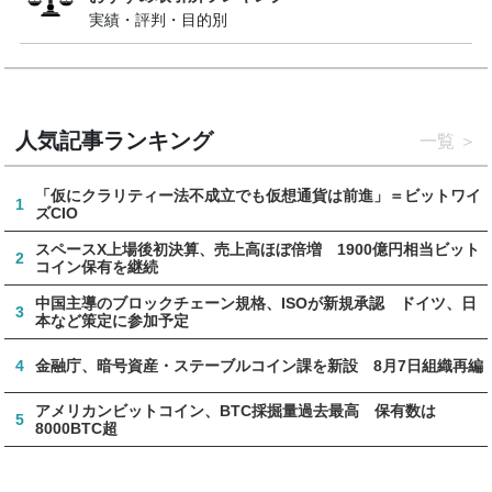
実績・評判・目的別
人気記事ランキング
一覧
「仮にクラリティー法不成立でも仮想通貨は前進」＝ビットワイ
1
ズCIO
スペースX上場後初決算、売上高ほぼ倍増 1900億円相当ビット
2
コイン保有を継続
中国主導のブロックチェーン規格、ISOが新規承認 ドイツ、日
3
本など策定に参加予定
4
金融庁、暗号資産・ステーブルコイン課を新設 8月7日組織再編
アメリカンビットコイン、BTC採掘量過去最高 保有数は
5
8000BTC超