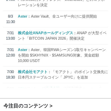
レーションを決定
8/3
Aster
Aster Vault、全ユーザー向けに提供開始
11:30
7/31
株式会社ANAPホールディングス
ANAP が大型イベ
13:00
ント「BITCOIN JAPAN 2026」開催決定
7/31
Aster
Aster、韓国RWAシーズン1取引キャンペーン
12:00
を開始 $SKHYNIX・$SAMSUNG対象、賞金総額
10,000 USDT
7/30
株式会社モアクト
「モアクト」 のポイント交換先に
18:30
日本円ステーブルコイン「 JPYC」を追加
7/29
SBI VCトレード株式会社
信託型円建てステーブル
19:30
コイン「JPYSC」徹底解説セミナーを開催
今注目のコンテンツ