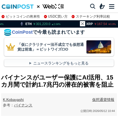
ビットコインの将来性
USDC買い方
ステーキング利率比較
株特集・関連銘柄
301,220.0
XRP
167.54
BNB
2.04
0.9
CoinPost
で今最も読まれています
「仮にクラリティー法不成立でも仮想通
貨は前進」＝ビットワイズCIO
ニュースランキングをもっと見る
バイナンスがユーザー保護にAI活用、15
カ月間で計約1.7兆円の潜在的被害を阻止
K.Kobayashi
仮想通貨情報
参考：
バイナンス
公開日時:
2026/05/12 10:44