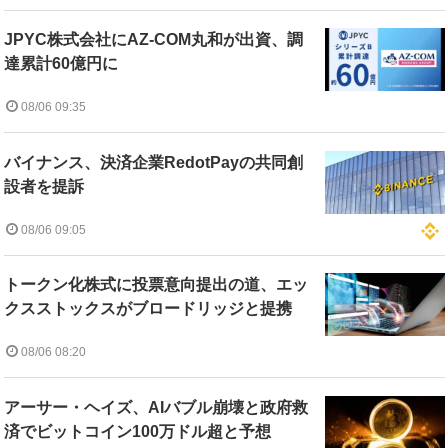
JPYC株式会社にAZ-COM丸和が出資、調
達累計60億円に
08/06 09:35
バイナンス、決済企業RedotPayの共同創
設者を提訴
08/06 09:05
トークン化株式に投票意向提出の道、エッ
クスストックスがブロードリッジと提携
08/06 08:20
アーサー・ヘイズ、AIバブル崩壊と政府救
済でビットコイン100万ドル超と予想