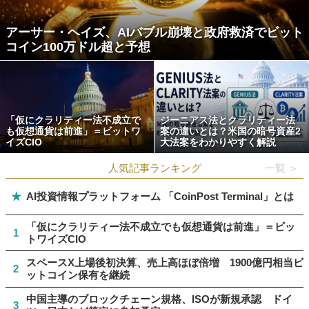
アーサー・ヘイズ、AIバブル崩壊と政府救済でビット
コイン100万ドル超と予想
「仮にクラリティー法不成立で
ジーニアス法とクラリティー法
も仮想通貨は前進」＝ビットワ
案の違いとは？米国の暗号資産2
イズCIO
大法案をわかりやすく解説
人気記事ランキング
一覧 ＞
★
AI投資情報プラットフォーム 「CoinPost Terminal」とは
「仮にクラリティー法不成立でも仮想通貨は前進」＝ビッ
1
トワイズCIO
スペースX上場後初決算、売上高ほぼ倍増 1900億円相当ビ
2
ットコイン保有を継続
中国主導のブロックチェーン規格、ISOが新規承認 ドイ
3