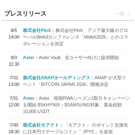
プレスリリース
一覧
8/5
株式会社PlnX
株式会社PlnX、アジア最大級のグロ
14:00
ーバルWeb3カンファレンス「WebX2026」とのコラ
ボレーションを決定
8/3
Aster
Aster Vault、全ユーザー向けに提供開始
11:30
7/31
株式会社ANAPホールディングス
ANAP が大型イ
13:00
ベント「BITCOIN JAPAN 2026」開催決定
7/31
Aster
Aster、韓国RWAシーズン1取引キャンペーン
12:00
を開始 $SKHYNIX・$SAMSUNG対象、賞金総額
10,000 USDT
7/30
株式会社モアクト
「モアクト」 のポイント交換先
18:30
に日本円ステーブルコイン「 JPYC」を追加