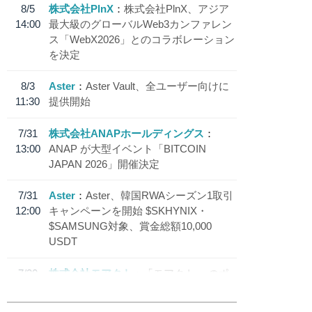
8/5
株式会社PlnX
株式会社PlnX、アジア
14:00
最大級のグローバルWeb3カンファレン
ス「WebX2026」とのコラボレーション
を決定
8/3
Aster
Aster Vault、全ユーザー向けに
11:30
提供開始
7/31
株式会社ANAPホールディングス
13:00
ANAP が大型イベント「BITCOIN
JAPAN 2026」開催決定
7/31
Aster
Aster、韓国RWAシーズン1取引
12:00
キャンペーンを開始 $SKHYNIX・
$SAMSUNG対象、賞金総額10,000
USDT
7/30
株式会社モアクト
「モアクト」 のポ
18:30
イント交換先に日本円ステーブルコイン
「 JPYC」を追加