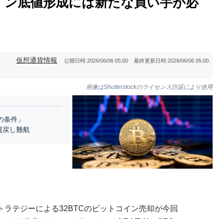
イン底値形成には新たな買い手が必
仮想通貨情報
公開日時:
2026/06/06 05:00
最終更新日時:
2026/06/06 05:00
画像はShutterstockのライセンス許諾により使用
の条件」
買戻し難航
トラテジーによる32BTCのビットコイン売却が今回