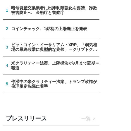
暗号資産交換業者に出庫制限強化を要請、詐欺
1
被害防止へ 金融庁と警察庁
2
コインチェック、1銘柄の上場廃止を発表
ビットコイン・イーサリアム・XRP、「弱気相
3
場の最終段階に典型的な兆候」＝クリプトクア
ント
米クラリティー法案、上院採決が9月まで延期＝
4
報道
停滞中の米クラリティー法案、トランプ政権が
5
倫理規定協議に着手
プレスリリース
一覧