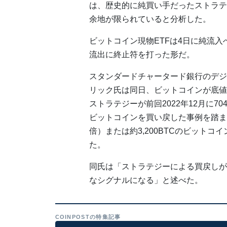
は、歴史的に純買い手だったストラテ
余地が限られていると分析した。
ビットコイン現物ETFは4日に純流入
流出に終止符を打った形だ。
スタンダードチャータード銀行のデジ
リック氏は同日、ビットコインが底値
ストラテジーが前回2022年12月に70
ビットコインを買い戻した事例を踏まえ
倍）または約3,200BTCのビットコ
た。
同氏は「ストラテジーによる買戻しが
なシグナルになる」と述べた。
COINPOSTの特集記事