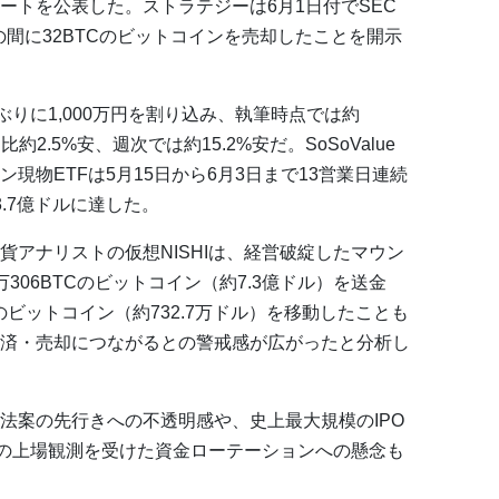
ートを公表した。ストラテジーは6月1日付でSEC
日の間に32BTCのビットコインを売却したことを開示
ぶりに1,000万円を割り込み、執筆時点では約
約2.5%安、週次では約15.2%安だ。SoSoValue
現物ETFは5月15日から6月3日まで13営業日連続
.7億ドルに達した。
アナリストの仮想NISHIは、経営破綻したマウン
306BTCのビットコイン（約7.3億ドル）を送金
BTCのビットコイン（約732.7万ドル）を移動したことも
済・売却につながるとの警戒感が広がったと分析し
法案の先行きへの不透明感や、史上最大規模のIPO
の上場観測を受けた資金ローテーションへの懸念も