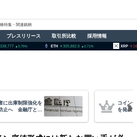
株特集・関連銘柄
プレスリリース
取引所比較
採用情報
ETH
305,882.0
XRP
164.77
0.71
1.13
ック、1銘柄の上場廃止
ビッ
XR
的な