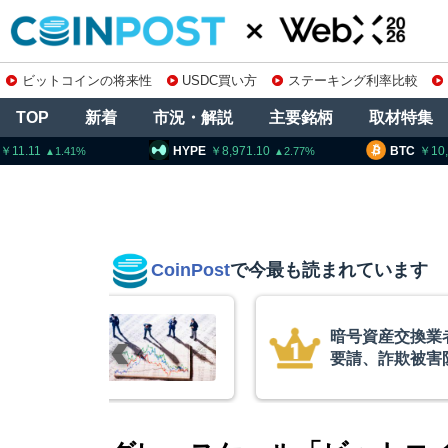
ビットコインの将来性
USDC買い方
ステーキング利率比較
TOP
新着
市況・解説
主要銘柄
取材特集
HYPE
8,971.10
BTC
10,338,777
2.77
0.75
CoinPost
で今最も読まれています
に出庫制限強化を
コインチェ
止へ 金融庁と警
を発表