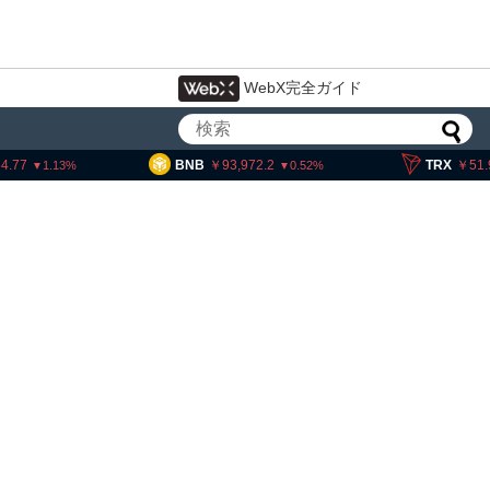
WebX完全ガイド
BNB
93,972.2
TRX
51.99
0.52
0.52
トコイン・イーサリアム・
P、「弱気相場の最終段階に典型
兆候」＝クリプトクアント