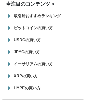
今注目のコンテンツ
7/29
SBI VCトレード株式会社
信託型円建
19:30
てステーブルコイン「JPYSC」徹底解
取引所おすすめランキング
説セミナーを開催
ビットコインの買い方
USDCの買い方
JPYCの買い方
イーサリアムの買い方
XRPの買い方
HYPEの買い方