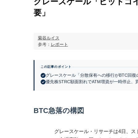
グレースケール「ビットコ
要」
菊谷ルイス
参考：
レポート
この記事のポイント
グレースケール「分散保有への移行がBTC回復
優先株STRC額面割れでATM増資が一時停止、
BTC急落の構図
グレースケール・リサーチは4日、ス