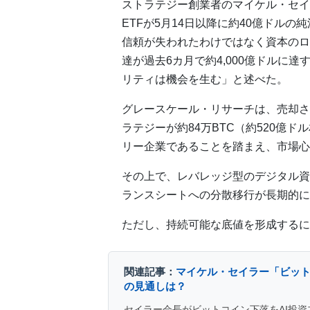
ストラテジー創業者のマイケル・セイ
ETFが5月14日以降に約40億ドル
信頼が失われたわけではなく資本のロ
達が過去6カ月で約4,000億ドルに
リティは機会を生む」と述べた。
グレースケール・リサーチは、売却さ
ラテジーが約84万BTC（約520億
リー企業であることを踏まえ、市場心
その上で、レバレッジ型のデジタル資
ランスシートへの分散移行が長期的に
ただし、持続可能な底値を形成するに
関連記事：
マイケル・セイラー「ビッ
の見通しは？
セイラー会長がビットコイン下落をAI投