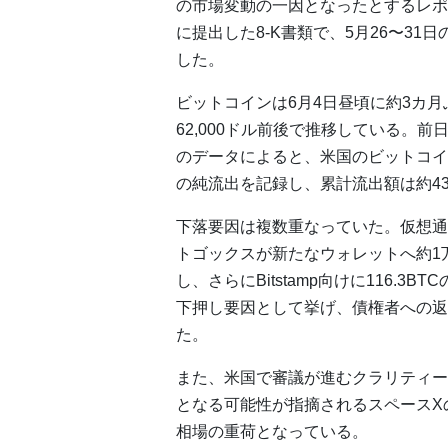
の市場変動の一因となったとするレポ
に提出した8-K書類で、5月26〜31
した。
ビットコインは6月4日昼頃に約3カ月
62,000ドル前後で推移している。前日比
のデータによると、米国のビットコイン
の純流出を記録し、累計流出額は約43
下落要因は複数重なっていた。仮想通貨
トゴックスが新たなウォレットへ約1万
し、さらにBitstamp向けに116.3
下押し要因として挙げ、債権者への返
た。
また、米国で審議が進むクラリティー
となる可能性が指摘されるスペースX
相場の重荷となっている。