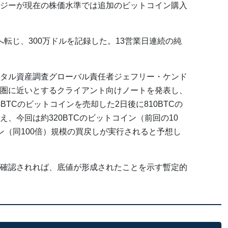
ジーが現在の株価水準では追加のビットコイン購入
へ転じ、300万ドルを記録した。13営業日連続の純
タル資産調査グローバル責任者ジェフリー・ケンド
圏に近いとするクライアント向けノートを発表し、
4BTCのビットコインを売却した2日後に810BTCの
、今回は約320BTCのビットコイン（前回の10
イン（同100倍）規模の買戻しが実行されると予想し
確認されれば、底値が形成されたことを示す暫定的