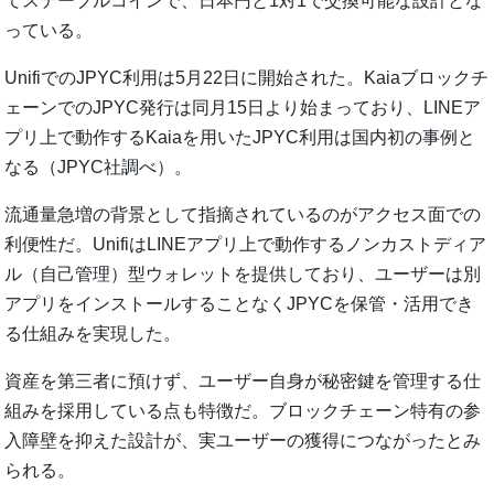
てステーブルコインで、日本円と1対1で交換可能な設計とな
っている。
UnifiでのJPYC利用は5月22日に開始された。Kaiaブロックチ
ェーンでのJPYC発行は同月15日より始まっており、LINEア
プリ上で動作するKaiaを用いたJPYC利用は国内初の事例と
なる（JPYC社調べ）。
流通量急増の背景として指摘されているのがアクセス面での
利便性だ。UnifiはLINEアプリ上で動作するノンカストディア
ル（自己管理）型ウォレットを提供しており、ユーザーは別
アプリをインストールすることなくJPYCを保管・活用でき
る仕組みを実現した。
資産を第三者に預けず、ユーザー自身が秘密鍵を管理する仕
組みを採用している点も特徴だ。ブロックチェーン特有の参
入障壁を抑えた設計が、実ユーザーの獲得につながったとみ
られる。