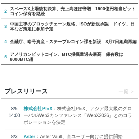
スペースX上場後初決算、売上高ほぼ倍増 1900億円相当ビット
2
コイン保有を継続
中国主導のブロックチェーン規格、ISOが新規承認 ドイツ、日
3
本など策定に参加予定
4
金融庁、暗号資産・ステーブルコイン課を新設 8月7日組織再編
アメリカンビットコイン、BTC採掘量過去最高 保有数は
5
8000BTC超
プレスリリース
一覧
8/5
株式会社PlnX
株式会社PlnX、アジア最大級のグロ
14:00
ーバルWeb3カンファレンス「WebX2026」とのコラ
ボレーションを決定
8/3
Aster
Aster Vault、全ユーザー向けに提供開始