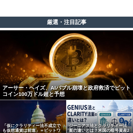
厳選・注目記事
アーサー・ヘイズ、AIバブル崩壊と政府救済でビット
コイン100万ドル超と予想
「仮にクラリティー法不成立で
ジーニアス法とクラリティー法
も仮想通貨は前進」＝ビットワ
案の違いとは？米国の暗号資産2