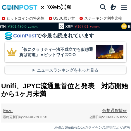
ビットコインの将来性
USDC買い方
ステーキング利率比較
株特集・関連銘柄
01,480.0
XRP
167.61
BNB
94
2.69
0.56
CoinPost
で今最も読まれています
「仮にクラリティー法不成立でも仮想通
貨は前進」＝ビットワイズCIO
ニュースランキングをもっと見る
Unifi、JPYC流通量首位と発表 対応開始
から1ヶ月未満
Enzo
仮想通貨情報
最終更新日時:
2026/06/29 10:31
公開日時:
2026/06/15 10:22
画像はShutterstockのライセンス許諾により使用