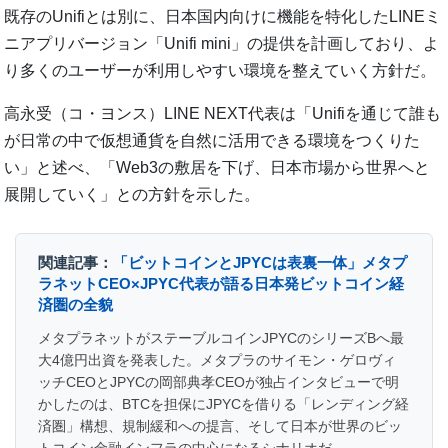
既存のUnifiとは別に、日本国内向けに機能を特化したLINEミ
ニアプリバージョン「Unifi mini」の提供を計画しており、よ
り多くのユーザーが利用しやすい環境を整えていく方針だ。
高永受（コ・ヨンス）LINE NEXT代表は「Unifiを通じて誰も
が日常の中で仮想通貨を自然に活用できる環境をつくりた
い」と述べ、「Web3の敷居を下げ、日本市場から世界へと
展開していく」との方針を示した。
関連記事：
「ビットコインとJPYCは表裏一体」メタプ
ラネットCEO×JPYC代表が語る日本発ビットコイン経
済圏の全貌
メタプラネットがステーブルコインJPYCのシリーズBへ最
大4億円出資を発表した。メタプラのサイモン・ゲロヴィ
ッチCEOとJPYCの岡部典孝CEOが独占インタビューで明
かしたのは、BTCを担保にJPYCを借りる「レンディング経
済圏」構想、規制緩和への提言、そして日本が世界のビッ
トコイン金融インフラの中心になるシナリオだ。