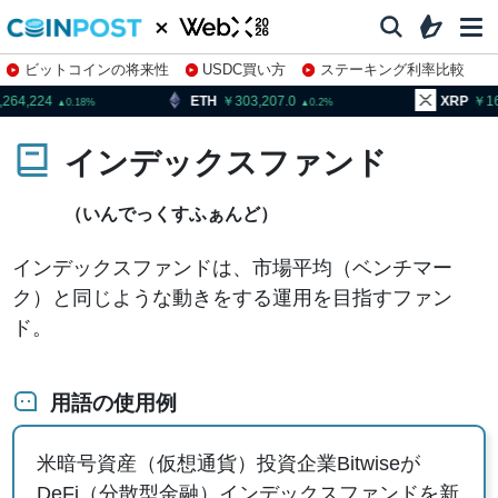
ビットコインの将来性
USDC買い方
ステーキング利率比較
株特集・関連銘柄
4,224
ETH
303,207.0
XRP
164.
0.18
0.2
インデックスファンド
（いんでっくすふぁんど）
インデックスファンドは、市場平均（ベンチマー
ク）と同じような動きをする運用を目指すファン
ド。
用語の使用例
米暗号資産（仮想通貨）投資企業Bitwiseが
DeFi（分散型金融）インデックスファンドを新