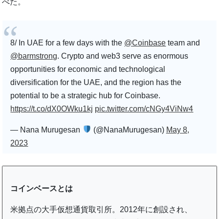
べた。
8/ In UAE for a few days with the
@Coinbase
team and
@barmstrong
. Crypto and web3 serve as enormous
opportunities for economic and technological
diversification for the UAE, and the region has the
potential to be a strategic hub for Coinbase.
https://t.co/dX0OWku1kj
pic.twitter.com/cNGy4ViNw4
— Nana Murugesan
(@NanaMurugesan)
May 8,
2023
コインベースとは
米拠点の大手仮想通貨取引所。2012年に創設され、