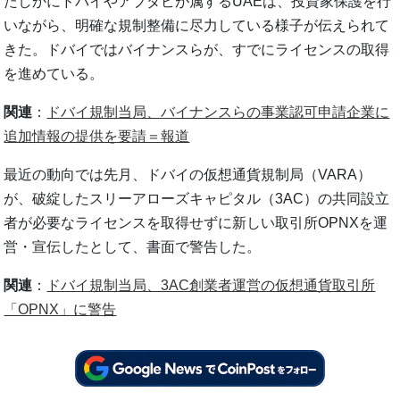
たしかにドバイやアブダビが属するUAEは、投資家保護を行
いながら、明確な規制整備に尽力している様子が伝えられて
きた。ドバイではバイナンスらが、すでにライセンスの取得
を進めている。
関連
：
ドバイ規制当局、バイナンスらの事業認可申請企業に
追加情報の提供を要請＝報道
最近の動向では先月、ドバイの仮想通貨規制局（VARA）
が、破綻したスリーアローズキャピタル（3AC）の共同設立
者が必要なライセンスを取得せずに新しい取引所OPNXを運
営・宣伝したとして、書面で警告した。
関連
：
ドバイ規制当局、3AC創業者運営の仮想通貨取引所
「OPNX」に警告