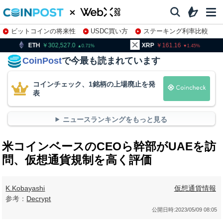
ビットコインの将来性
USDC買い方
ステーキング利率比較
株特集・関連銘柄
302,527.0
XRP
161.16
BNB
0.71
1.45
CoinPost
で今最も読まれています
コインチェック、1銘柄の上場廃止を発
表
ニュースランキングをもっと見る
米コインベースのCEOら幹部がUAEを訪
問、仮想通貨規制を高く評価
K.Kobayashi
仮想通貨情報
参考：
Decrypt
公開日時:
2023/05/09 08:05