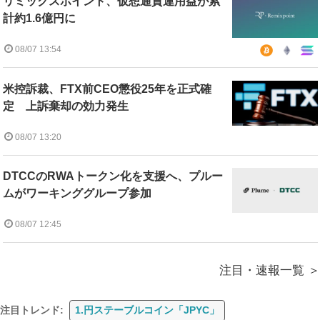
リミックスポイント、仮想通貨運用益が累
計約1.6億円に
08/07 13:54
米控訴裁、FTX前CEO懲役25年を正式確
定 上訴棄却の効力発生
08/07 13:20
DTCCのRWAトークン化を支援へ、プルー
ムがワーキンググループ参加
08/07 12:45
注目・速報一覧
注目トレンド:
1.円ステーブルコイン「JPYC」