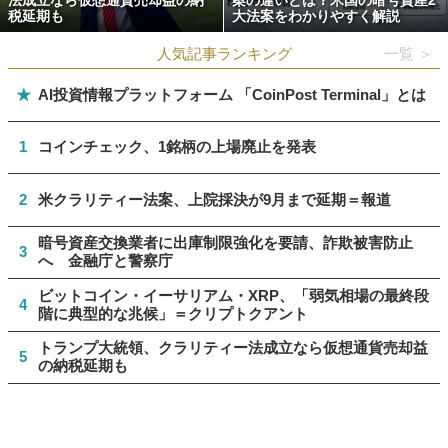
法成立なら仮想通貨売却益の納
案の違いとは？米国の暗号資産2
税延期も
大法案をわかりやすく解説
人気記事ランキング
一覧 ＞
★
AI投資情報プラットフォーム 「CoinPost Terminal」とは
1
コインチェック、1銘柄の上場廃止を発表
2
米クラリティー法案、上院採決が9月まで延期＝報道
暗号資産交換業者に出庫制限強化を要請、詐欺被害防止
3
へ 金融庁と警察庁
ビットコイン・イーサリアム・XRP、「弱気相場の最終段
4
階に典型的な兆候」＝クリプトクアント
トランプ大統領、クラリティー法成立なら仮想通貨売却益
5
の納税延期も