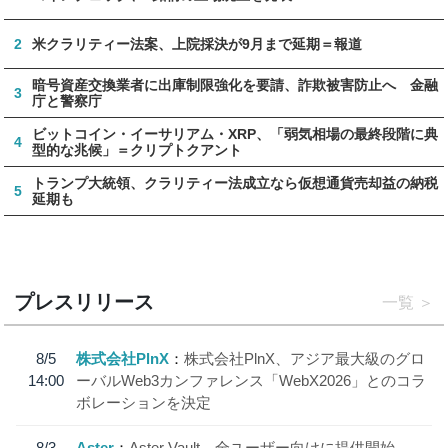
2
米クラリティー法案、上院採決が9月まで延期＝報道
暗号資産交換業者に出庫制限強化を要請、詐欺被害防止へ 金融
3
庁と警察庁
ビットコイン・イーサリアム・XRP、「弱気相場の最終段階に典
4
型的な兆候」＝クリプトクアント
トランプ大統領、クラリティー法成立なら仮想通貨売却益の納税
5
延期も
プレスリリース
一覧
8/5
株式会社PlnX
株式会社PlnX、アジア最大級のグロ
14:00
ーバルWeb3カンファレンス「WebX2026」とのコラ
ボレーションを決定
8/3
Aster
Aster Vault、全ユーザー向けに提供開始