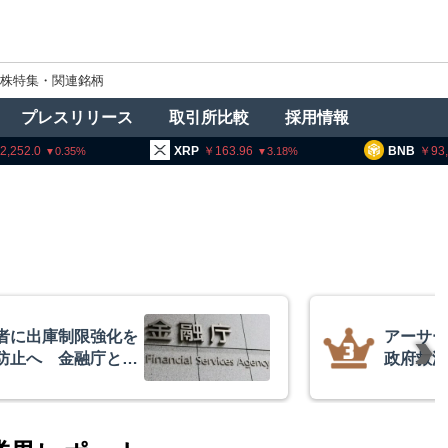
株特集・関連銘柄
プレスリリース
取引所比較
採用情報
2,252.0
XRP
163.96
BNB
93
0.35
3.18
者に出庫制限強化を
アーサー
防止へ 金融庁と警
政府救済
超と予想