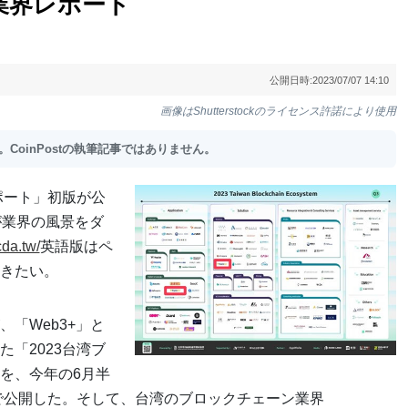
業界レポート
公開日時:
2023/07/07 14:10
画像はShutterstockのライセンス許諾により使用
oinPostの執筆記事ではありません。
ポート」初版が公
が業界の風景をダ
cda.tw/
英語版はペ
きたい。
「Web3+」と
「2023台湾ブ
を、今年の6月半
会で公開した。そして、台湾のブロックチェーン業界