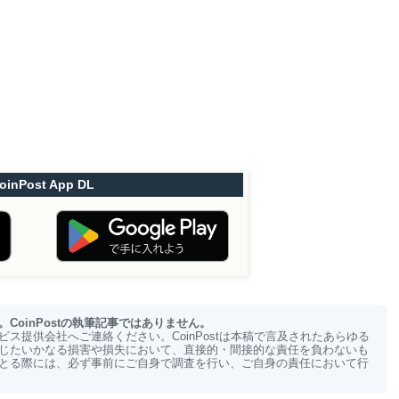
oinPost App DL
oinPostの執筆記事ではありません。
ス提供会社へご連絡ください。CoinPostは本稿で言及されたあらゆる
じたいかなる損害や損失において、直接的・間接的な責任を負わないも
とる際には、必ず事前にご自身で調査を行い、ご自身の責任において行