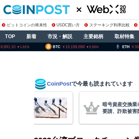
ビットコインの将来性
USDC買い方
ステーキング利率比較
TOP
新着
市況・解説
主要銘柄
取材特集
8,891.10
BTC
10,199,088
ETH
30
1.81
0.56
CoinPost
で今最も読まれています
リアム・
暗号資産交換業
終段階に典型
要請、詐欺被害
クアント
察庁