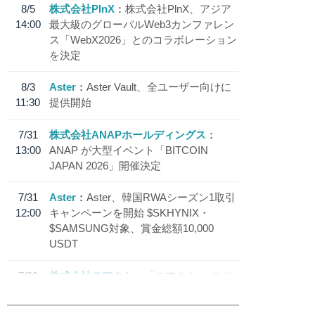
8/5
株式会社PlnX
株式会社PlnX、アジア
14:00
最大級のグローバルWeb3カンファレン
ス「WebX2026」とのコラボレーション
を決定
8/3
Aster
Aster Vault、全ユーザー向けに
11:30
提供開始
7/31
株式会社ANAPホールディングス
13:00
ANAP が大型イベント「BITCOIN
JAPAN 2026」開催決定
7/31
Aster
Aster、韓国RWAシーズン1取引
12:00
キャンペーンを開始 $SKHYNIX・
$SAMSUNG対象、賞金総額10,000
USDT
7/30
株式会社モアクト
「モアクト」 のポ
18:30
イント交換先に日本円ステーブルコイン
「 JPYC」を追加