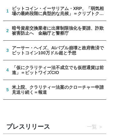
ビットコイン・イーサリアム・XRP、「弱気相
1
場の最終段階に典型的な兆候」＝クリプトクア
ント
暗号資産交換業者に出庫制限強化を要請、詐欺
2
被害防止へ 金融庁と警察庁
アーサー・ヘイズ、AIバブル崩壊と政府救済で
3
ビットコイン100万ドル超と予想
「仮にクラリティー法不成立でも仮想通貨は前
4
進」＝ビットワイズCIO
米上院、クラリティー法案のクローチャー申請
5
見送り続く＝報道
プレスリリース
一覧