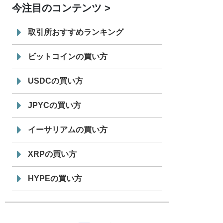
今注目のコンテンツ
7/29
SBI VCトレード株式会社
信託型円建
19:30
てステーブルコイン「JPYSC」徹底解
取引所おすすめランキング
説セミナーを開催
ビットコインの買い方
USDCの買い方
JPYCの買い方
イーサリアムの買い方
XRPの買い方
HYPEの買い方