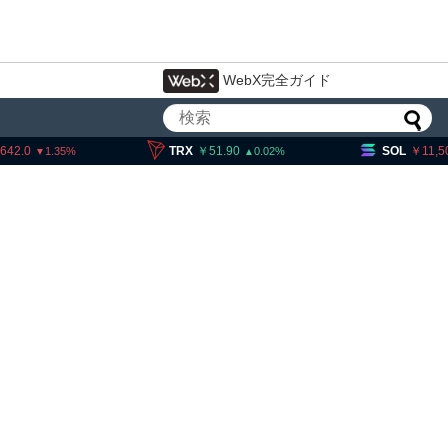
WebX完全ガイド
,642.0
TRX
51.90
SOL
11,5
1.35
0.02
・ヘイズ、AIバブル崩壊と
でビットコイン100万ドル