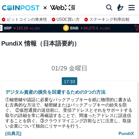
ビットコインの将来性
USDC買い方
ステーキング利率比較
株特集・関連銘柄
P
165.68
BNB
94,075.6
TRX
2.18
1.09
PundiX 情報（日本語要約）
01/29 金曜日
17:33
デジタル資産の損失を回避するための3つの方法
①秘密鍵や認証に必要なバックアップキーを紙に物理的に書き込
む古典的な方法で、秘密鍵またはバックアップキーの紛失を防
ぐ。 ②仮想通貨の送信前に、受信アドレスとそれをサポートする
取引の詳細を常に再確認することで、間違ったアドレスに誤送信
することを防ぐ。③クラウドマイニング詐欺などに注意し、取扱
い企業について独自にリサーチを行う。
[出典元]
PundiX