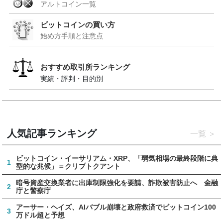
アルトコイン一覧
ビットコインの買い方
始め方手順と注意点
おすすめ取引所ランキング
実績・評判・目的別
人気記事ランキング
一覧
ビットコイン・イーサリアム・XRP、「弱気相場の最終段階に典
1
型的な兆候」＝クリプトクアント
暗号資産交換業者に出庫制限強化を要請、詐欺被害防止へ 金融
2
庁と警察庁
アーサー・ヘイズ、AIバブル崩壊と政府救済でビットコイン100
3
万ドル超と予想