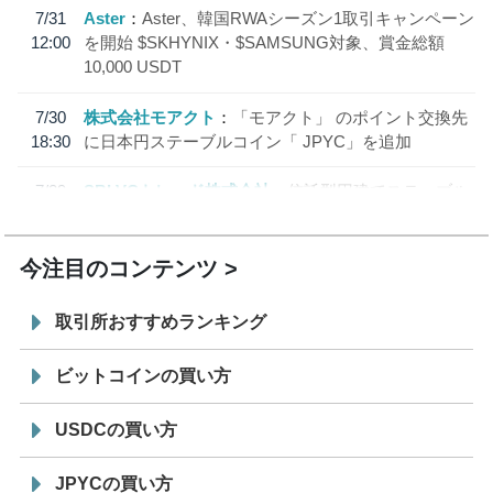
7/31
Aster
Aster、韓国RWAシーズン1取引キャンペーン
12:00
を開始 $SKHYNIX・$SAMSUNG対象、賞金総額
10,000 USDT
7/30
株式会社モアクト
「モアクト」 のポイント交換先
18:30
に日本円ステーブルコイン「 JPYC」を追加
7/29
SBI VCトレード株式会社
信託型円建てステーブル
19:30
コイン「JPYSC」徹底解説セミナーを開催
今注目のコンテンツ
取引所おすすめランキング
ビットコインの買い方
USDCの買い方
JPYCの買い方