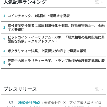
人気記事ランキング
一覧
1
コインチェック、1銘柄の上場廃止を発表
暗号資産交換業者に出庫制限強化を要請、詐欺被害防止へ 金融
2
庁と警察庁
ビットコイン・イーサリアム・XRP、「弱気相場の最終段階に典
3
型的な兆候」＝クリプトクアント
4
米クラリティー法案、上院採決が9月まで延期＝報道
停滞中の米クラリティー法案、トランプ政権が倫理規定協議に着
5
手
プレスリリース
一覧
8/5
株式会社PlnX
株式会社PlnX、アジア最大級のグロ