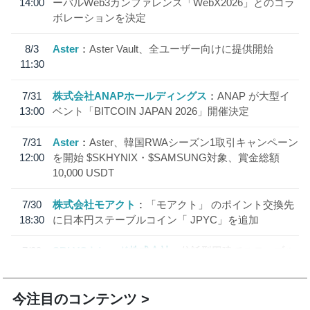
14:00
ーバルWeb3カンファレンス「WebX2026」とのコラ
ボレーションを決定
8/3
Aster
Aster Vault、全ユーザー向けに提供開始
11:30
7/31
株式会社ANAPホールディングス
ANAP が大型イ
13:00
ベント「BITCOIN JAPAN 2026」開催決定
7/31
Aster
Aster、韓国RWAシーズン1取引キャンペーン
12:00
を開始 $SKHYNIX・$SAMSUNG対象、賞金総額
10,000 USDT
7/30
株式会社モアクト
「モアクト」 のポイント交換先
18:30
に日本円ステーブルコイン「 JPYC」を追加
7/29
SBI VCトレード株式会社
信託型円建てステーブル
19:30
コイン「JPYSC」徹底解説セミナーを開催
今注目のコンテンツ