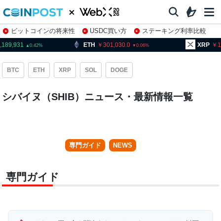
ビットコインの将来性
USDC買い方
ステーキング利率比較
株特集・関連銘柄
931
ETH
301,030.0
XRP
160.28
0.42
0.06
BTC
ETH
XRP
SOL
DOGE
シバイヌ（SHIB）ニュース・最新情報一覧
専門ガイド
NEWS
専門ガイド