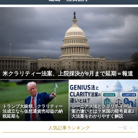
米クラリティー法案、上院採決が9月まで延期＝報道
トランプ大統領、クラリティー
ジーニアス法とクラリティー法
法成立なら仮想通貨売却益の納
案の違いとは？米国の暗号資産2
税延期も
大法案をわかりやすく解説
人気記事ランキング
一覧 ＞