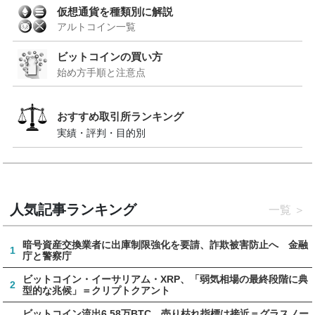
仮想通貨を種類別に解説
アルトコイン一覧
ビットコインの買い方
始め方手順と注意点
おすすめ取引所ランキング
実績・評判・目的別
人気記事ランキング
一覧
暗号資産交換業者に出庫制限強化を要請、詐欺被害防止へ 金融
1
庁と警察庁
ビットコイン・イーサリアム・XRP、「弱気相場の最終段階に典
2
型的な兆候」＝クリプトクアント
ビットコイン流出6.58万BTC、売り枯れ指標は接近＝グラスノー