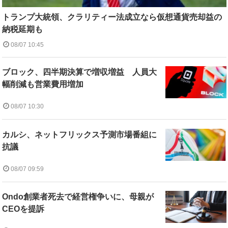
トランプ大統領、クラリティー法成立なら仮想通貨売却益の
納税延期も
08/07 10:45
ブロック、四半期決算で増収増益 人員大
幅削減も営業費用増加
08/07 10:30
カルシ、ネットフリックス予測市場番組に
抗議
08/07 09:59
Ondo創業者死去で経営権争いに、母親が
CEOを提訴