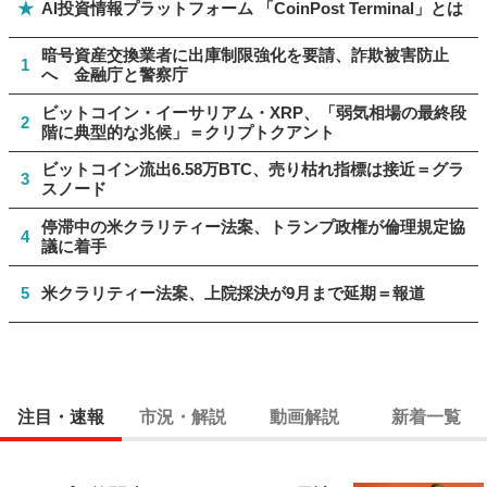
★
AI投資情報プラットフォーム 「CoinPost Terminal」とは
暗号資産交換業者に出庫制限強化を要請、詐欺被害防止
1
へ 金融庁と警察庁
ビットコイン・イーサリアム・XRP、「弱気相場の最終段
2
階に典型的な兆候」＝クリプトクアント
ビットコイン流出6.58万BTC、売り枯れ指標は接近＝グラ
3
スノード
停滞中の米クラリティー法案、トランプ政権が倫理規定協
4
議に着手
5
米クラリティー法案、上院採決が9月まで延期＝報道
注目・速報
市況・解説
動画解説
新着一覧