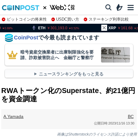
ビットコインの将来性
USDC買い方
ステーキング利率比較
株特集・関連銘柄
H
301,193.0
XRP
161.68
BNB
0.52
2.89
CoinPost
で今最も読まれています
暗号資産交換業者に出庫制限強化を要
請、詐欺被害防止へ 金融庁と警察庁
ニュースランキングをもっと見る
RWAトークン化のSuperstate、約21億円
を資金調達
A.Yamada
BC
公開日時:
2023/11/16 13:30
画像はShutterstockのライセンス許諾により使用