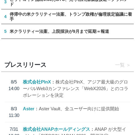
3
ド
停滞中の米クラリティー法案、トランプ政権が倫理規定協議に着
4
手
5
米クラリティー法案、上院採決が9月まで延期＝報道
プレスリリース
一覧
8/5
株式会社PlnX
株式会社PlnX、アジア最大級のグロ
14:00
ーバルWeb3カンファレンス「WebX2026」とのコラ
ボレーションを決定
8/3
Aster
Aster Vault、全ユーザー向けに提供開始
11:30
7/31
株式会社ANAPホールディングス
ANAP が大型イ