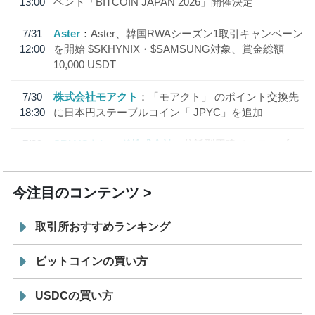
13:00
ベント「BITCOIN JAPAN 2026」開催決定
7/31
Aster
Aster、韓国RWAシーズン1取引キャンペーン
12:00
を開始 $SKHYNIX・$SAMSUNG対象、賞金総額
10,000 USDT
7/30
株式会社モアクト
「モアクト」 のポイント交換先
18:30
に日本円ステーブルコイン「 JPYC」を追加
7/29
SBI VCトレード株式会社
信託型円建てステーブル
19:30
コイン「JPYSC」徹底解説セミナーを開催
今注目のコンテンツ
取引所おすすめランキング
ビットコインの買い方
USDCの買い方