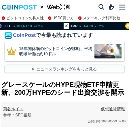
ビットコインの将来性
USDC買い方
ステーキング利率比較
株特集・関連銘柄
03,637.0
XRP
164.70
BNB
9
0.42
1.67
CoinPost
で今最も読まれています
15年間休眠のビットコインが移動、平均
取得単価は約10ドル
ニュースランキングをもっと見る
グレースケールのHYPE現物ETF申請更
新、200万HYPEのシード出資交渉を開示
菊谷ルイス
仮想通貨情報
参考：
SEC書類
公開日時:
2026/05/29 07:00