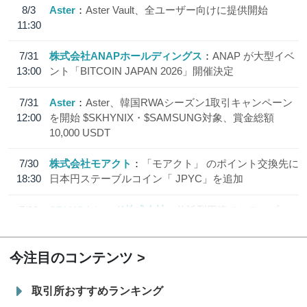
8/3
Aster
Aster Vault、全ユーザー向けに提供開始
11:30
7/31
株式会社ANAPホールディングス
ANAP が大型イベ
13:00
ント「BITCOIN JAPAN 2026」開催決定
7/31
Aster
Aster、韓国RWAシーズン1取引キャンペーン
12:00
を開始 $SKHYNIX・$SAMSUNG対象、賞金総額
10,000 USDT
7/30
株式会社モアクト
「モアクト」 のポイント交換先に
18:30
日本円ステーブルコイン「 JPYC」を追加
7/29
SBI VCトレード株式会社
信託型円建てステーブル
19:30
コイン「JPYSC」徹底解説セミナーを開催
今注目のコンテンツ
取引所おすすめランキング