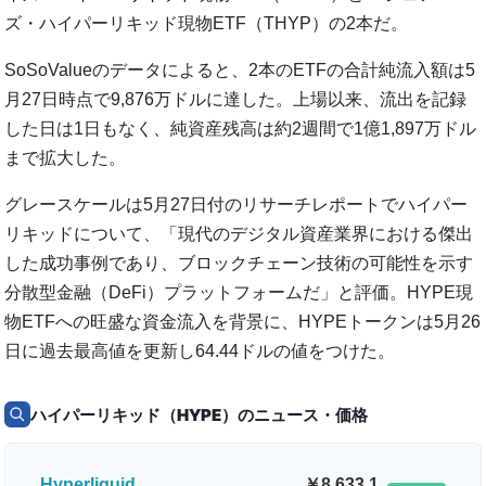
ズ・ハイパーリキッド現物ETF（THYP）の2本だ。
SoSoValueのデータによると、2本のETFの合計純流入額は5
月27日時点で9,876万ドルに達した。上場以来、流出を記録
した日は1日もなく、純資産残高は約2週間で1億1,897万ドル
まで拡大した。
グレースケールは5月27日付のリサーチレポートでハイパー
リキッドについて、「現代のデジタル資産業界における傑出
した成功事例であり、ブロックチェーン技術の可能性を示す
分散型金融（DeFi）プラットフォームだ」と評価。HYPE現
物ETFへの旺盛な資金流入を背景に、HYPEトークンは5月26
日に過去最高値を更新し64.44ドルの値をつけた。
ハイパーリキッド（HYPE）のニュース・価格
Hyperliquid
8,633.1