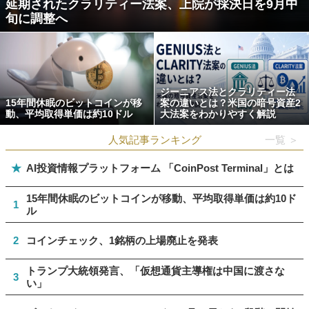
延期されたクラリティー法案、上院が採決日を9月中
旬に調整へ
ジーニアス法とクラリティー法
15年間休眠のビットコインが移
案の違いとは？米国の暗号資産2
動、平均取得単価は約10ドル
大法案をわかりやすく解説
人気記事ランキング
一覧 ＞
★
AI投資情報プラットフォーム 「CoinPost Terminal」とは
15年間休眠のビットコインが移動、平均取得単価は約10ド
1
ル
2
コインチェック、1銘柄の上場廃止を発表
トランプ大統領発言、「仮想通貨主導権は中国に渡さな
3
い」