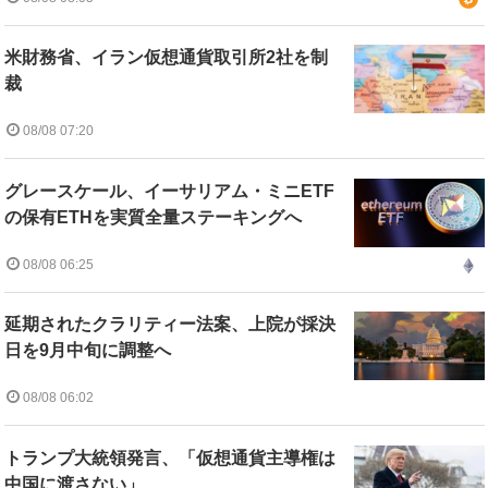
米財務省、イラン仮想通貨取引所2社を制
裁
08/08 07:20
グレースケール、イーサリアム・ミニETF
の保有ETHを実質全量ステーキングへ
08/08 06:25
延期されたクラリティー法案、上院が採決
日を9月中旬に調整へ
08/08 06:02
トランプ大統領発言、「仮想通貨主導権は
中国に渡さない」