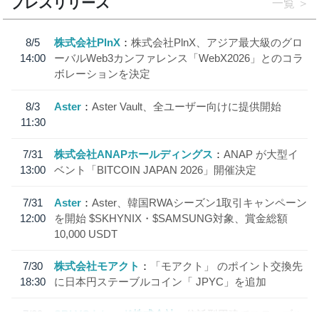
プレスリリース
一覧
8/5
株式会社PlnX
株式会社PlnX、アジア最大級のグロ
14:00
ーバルWeb3カンファレンス「WebX2026」とのコラ
ボレーションを決定
8/3
Aster
Aster Vault、全ユーザー向けに提供開始
11:30
7/31
株式会社ANAPホールディングス
ANAP が大型イ
13:00
ベント「BITCOIN JAPAN 2026」開催決定
7/31
Aster
Aster、韓国RWAシーズン1取引キャンペーン
12:00
を開始 $SKHYNIX・$SAMSUNG対象、賞金総額
10,000 USDT
7/30
株式会社モアクト
「モアクト」 のポイント交換先
18:30
に日本円ステーブルコイン「 JPYC」を追加
7/29
SBI VCトレード株式会社
信託型円建てステーブル