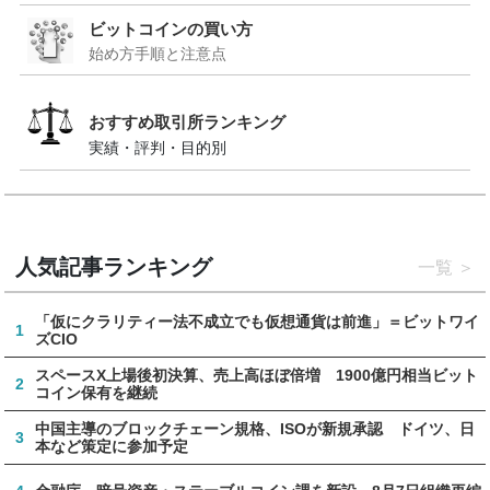
ビットコインの買い方
始め方手順と注意点
おすすめ取引所ランキング
実績・評判・目的別
人気記事ランキング
一覧
「仮にクラリティー法不成立でも仮想通貨は前進」＝ビットワイ
1
ズCIO
スペースX上場後初決算、売上高ほぼ倍増 1900億円相当ビット
2
コイン保有を継続
中国主導のブロックチェーン規格、ISOが新規承認 ドイツ、日
3
本など策定に参加予定