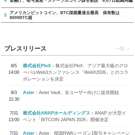
4
金融庁、暗号資産・ステーブルコイン課を新設 8月7日組織再編
アメリカンビットコイン、BTC採掘量過去最高 保有数は
5
8000BTC超
プレスリリース
一覧
8/5
株式会社PlnX
株式会社PlnX、アジア最大級のグロ
14:00
ーバルWeb3カンファレンス「WebX2026」とのコラ
ボレーションを決定
8/3
Aster
Aster Vault、全ユーザー向けに提供開始
11:30
7/31
株式会社ANAPホールディングス
ANAP が大型イ
13:00
ベント「BITCOIN JAPAN 2026」開催決定
7/31
Aster
Aster、韓国RWAシーズン1取引キャンペーン