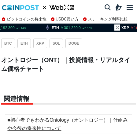
ビットコインの将来性
USDC買い方
ステーキング利率比較
株特集・関連銘柄
,192,300
ETH
301,220.0
XRP
16
1.14
2.57
BTC
ETH
XRP
SOL
DOGE
オントロジー（ONT）｜投資情報・リアルタイ
ム価格チャート
関連情報
■初心者でもわかるOntology（オントロジー）｜仕組み
や今後の将来性について