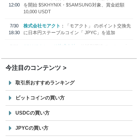
12:00
を開始 $SKHYNIX・$SAMSUNG対象、賞金総額
10,000 USDT
7/30
株式会社モアクト
「モアクト」 のポイント交換先
18:30
に日本円ステーブルコイン「 JPYC」を追加
7/29
SBI VCトレード株式会社
信託型円建てステーブル
19:30
コイン「JPYSC」徹底解説セミナーを開催
今注目のコンテンツ
取引所おすすめランキング
ビットコインの買い方
USDCの買い方
JPYCの買い方