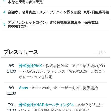
3
本など策定に参加予定
4
金融庁、暗号資産・ステーブルコイン課を新設 8月7日組織再編
アメリカンビットコイン、BTC採掘量過去最高 保有数は
5
8000BTC超
プレスリリース
一覧
8/5
株式会社PlnX
株式会社PlnX、アジア最大級のグロ
14:00
ーバルWeb3カンファレンス「WebX2026」とのコラ
ボレーションを決定
8/3
Aster
Aster Vault、全ユーザー向けに提供開始
11:30
7/31
株式会社ANAPホールディングス
ANAP が大型イ
13:00
ベント「BITCOIN JAPAN 2026」開催決定