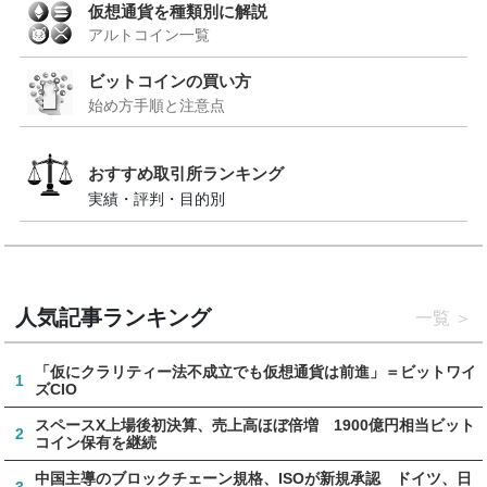
仮想通貨を種類別に解説
アルトコイン一覧
ビットコインの買い方
始め方手順と注意点
おすすめ取引所ランキング
実績・評判・目的別
人気記事ランキング
一覧
「仮にクラリティー法不成立でも仮想通貨は前進」＝ビットワイ
1
ズCIO
スペースX上場後初決算、売上高ほぼ倍増 1900億円相当ビット
2
コイン保有を継続
中国主導のブロックチェーン規格、ISOが新規承認 ドイツ、日