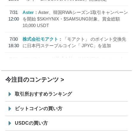
7/31
Aster
Aster、韓国RWAシーズン1取引キャンペーン
12:00
を開始 $SKHYNIX・$SAMSUNG対象、賞金総額
10,000 USDT
7/30
株式会社モアクト
「モアクト」 のポイント交換先
18:30
に日本円ステーブルコイン「 JPYC」を追加
7/29
SBI VCトレード株式会社
信託型円建てステーブル
19:30
コイン「JPYSC」徹底解説セミナーを開催
今注目のコンテンツ
取引所おすすめランキング
ビットコインの買い方
USDCの買い方