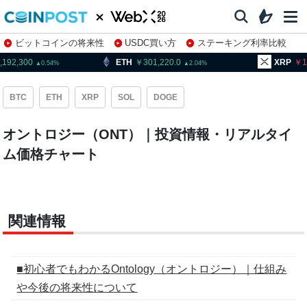
ビットコインの将来性
USDC買い方
ステーキング利率比較
株特集・関連銘柄
,192,300
ETH
301,220.0
XRP
1
0.54
2.04
BTC
ETH
XRP
SOL
DOGE
オントロジー（ONT）｜投資情報・リアルタイ
ム価格チャート
関連情報
■初心者でもわかるOntology（オントロジー）｜仕組み
や今後の将来性について