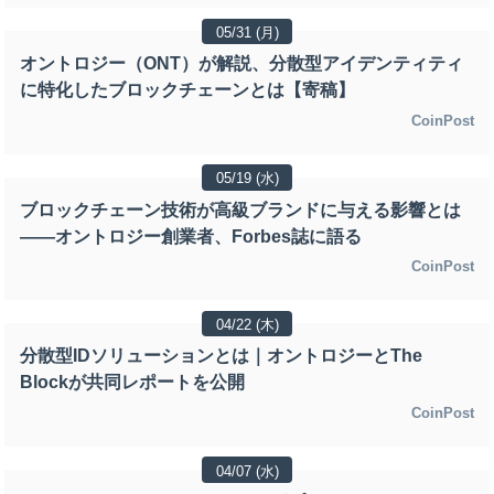
05/31 (月)
オントロジー（ONT）が解説、分散型アイデンティティ
に特化したブロックチェーンとは【寄稿】
CoinPost
05/19 (水)
ブロックチェーン技術が高級ブランドに与える影響とは
——オントロジー創業者、Forbes誌に語る
CoinPost
04/22 (木)
分散型IDソリューションとは｜オントロジーとThe
Blockが共同レポートを公開
CoinPost
04/07 (水)