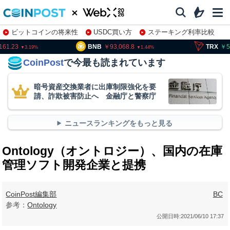
ビットコインの将来性
USDC買い方
ステーキング利率比較
株特集・関連銘柄
.23
BNB
93,068.8
TRX
51.9
3.19
1.44
CoinPost
で今最も読まれています
暗号資産交換業者に出庫制限強化を要
請、詐欺被害防止へ 金融庁と警察庁
ニュースランキングをもっと見る
Ontology（オントロジー）、国内の在庫
管理ソフト開発企業と提携
CoinPost編集部
BC
参考：
Ontology
公開日時:
2021/06/10 17:37