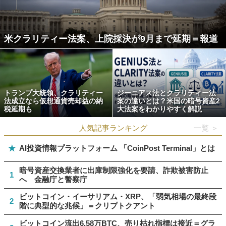
米クラリティー法案、上院採決が9月まで延期＝報道
トランプ大統領、クラリティー
ジーニアス法とクラリティー法
法成立なら仮想通貨売却益の納
案の違いとは？米国の暗号資産2
税延期も
大法案をわかりやすく解説
人気記事ランキング
一覧 ＞
★
AI投資情報プラットフォーム 「CoinPost Terminal」とは
暗号資産交換業者に出庫制限強化を要請、詐欺被害防止
1
へ 金融庁と警察庁
ビットコイン・イーサリアム・XRP、「弱気相場の最終段
2
階に典型的な兆候」＝クリプトクアント
ビットコイン流出6.58万BTC、売り枯れ指標は接近＝グラ