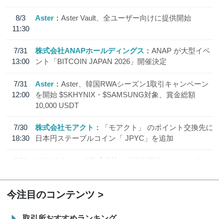
8/3
Aster
Aster Vault、全ユーザー向けに提供開始
11:30
7/31
株式会社ANAPホールディングス
ANAP が大型イベ
13:00
ント「BITCOIN JAPAN 2026」開催決定
7/31
Aster
Aster、韓国RWAシーズン1取引キャンペーン
12:00
を開始 $SKHYNIX・$SAMSUNG対象、賞金総額
10,000 USDT
7/30
株式会社モアクト
「モアクト」 のポイント交換先に
18:30
日本円ステーブルコイン「 JPYC」を追加
7/29
SBI VCトレード株式会社
信託型円建てステーブル
19:30
コイン「JPYSC」徹底解説セミナーを開催
今注目のコンテンツ
取引所おすすめランキング