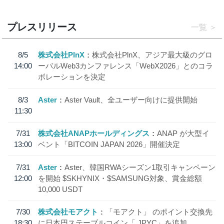
プレスリリース
一覧
8/5
株式会社PlnX
株式会社PlnX、アジア最大級のグロ
14:00
ーバルWeb3カンファレンス「WebX2026」とのコラ
ボレーションを決定
8/3
Aster
Aster Vault、全ユーザー向けに提供開始
11:30
7/31
株式会社ANAPホールディングス
ANAP が大型イ
13:00
ベント「BITCOIN JAPAN 2026」開催決定
7/31
Aster
Aster、韓国RWAシーズン1取引キャンペーン
12:00
を開始 $SKHYNIX・$SAMSUNG対象、賞金総額
10,000 USDT
7/30
株式会社モアクト
「モアクト」 のポイント交換先
18:30
に日本円ステーブルコイン「 JPYC」を追加