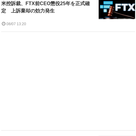
米控訴裁、FTX前CEO懲役25年を正式確
定 上訴棄却の効力発生
08/07 13:20