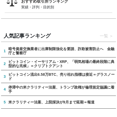
おすすめ取引所ランキング
実績・評判・目的別
人気記事ランキング
一覧
暗号資産交換業者に出庫制限強化を要請、詐欺被害防止へ 金融
1
庁と警察庁
ビットコイン・イーサリアム・XRP、「弱気相場の最終段階に典
2
型的な兆候」＝クリプトクアント
ビットコイン流出6.58万BTC、売り枯れ指標は接近＝グラスノー
3
ド
停滞中の米クラリティー法案、トランプ政権が倫理規定協議に着
4
手
5
米クラリティー法案、上院採決が9月まで延期＝報道