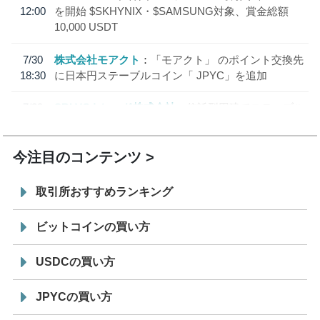
12:00
を開始 $SKHYNIX・$SAMSUNG対象、賞金総額
10,000 USDT
7/30
株式会社モアクト
「モアクト」 のポイント交換先
18:30
に日本円ステーブルコイン「 JPYC」を追加
7/29
SBI VCトレード株式会社
信託型円建てステーブル
19:30
コイン「JPYSC」徹底解説セミナーを開催
今注目のコンテンツ
取引所おすすめランキング
ビットコインの買い方
USDCの買い方
JPYCの買い方