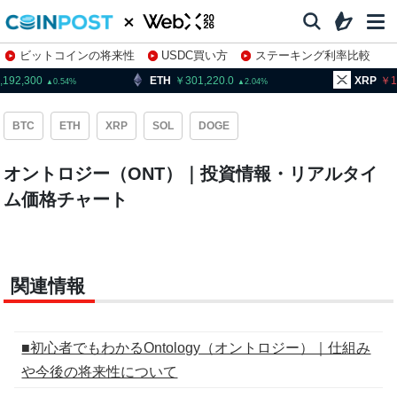
ビットコインの将来性
USDC買い方
ステーキング利率比較
株特集・関連銘柄
,192,300
ETH
301,220.0
XRP
1
0.54
2.04
BTC
ETH
XRP
SOL
DOGE
オントロジー（ONT）｜投資情報・リアルタイ
ム価格チャート
関連情報
■初心者でもわかるOntology（オントロジー）｜仕組み
や今後の将来性について