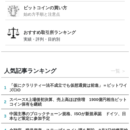
ビットコインの買い方
始め方手順と注意点
おすすめ取引所ランキング
実績・評判・目的別
人気記事ランキング
一覧
「仮にクラリティー法不成立でも仮想通貨は前進」＝ビットワイ
1
ズCIO
スペースX上場後初決算、売上高ほぼ倍増 1900億円相当ビット
2
コイン保有を継続
中国主導のブロックチェーン規格、ISOが新規承認 ドイツ、日
3
本など策定に参加予定