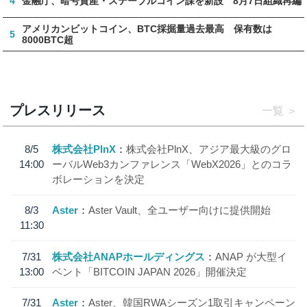
4
金融庁、暗号資産・ステーブルコイン課を新設 8月7日組織再編
アメリカンビットコイン、BTC採掘量過去最高 保有数は
5
8000BTC超
プレスリリース
一覧
8/5
株式会社PlnX
株式会社PlnX、アジア最大級のグロ
14:00
ーバルWeb3カンファレンス「WebX2026」とのコラ
ボレーションを決定
8/3
Aster
Aster Vault、全ユーザー向けに提供開始
11:30
7/31
株式会社ANAPホールディングス
ANAP が大型イ
13:00
ベント「BITCOIN JAPAN 2026」開催決定
7/31
Aster
Aster、韓国RWAシーズン1取引キャンペーン