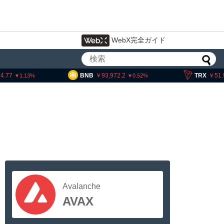
WebX完全ガイド
BNB
93,972.2
TRX
51.99
1.13
0.52
0.
Avalanche
AVAX