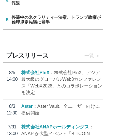
4
報道
停滞中の米クラリティー法案、トランプ政権が
5
倫理規定協議に着手
プレスリリース
一覧
8/5
株式会社PlnX
株式会社PlnX、アジア
14:00
最大級のグローバルWeb3カンファレン
ス「WebX2026」とのコラボレーション
を決定
8/3
Aster
Aster Vault、全ユーザー向けに
11:30
提供開始
7/31
株式会社ANAPホールディングス
13:00
ANAP が大型イベント「BITCOIN