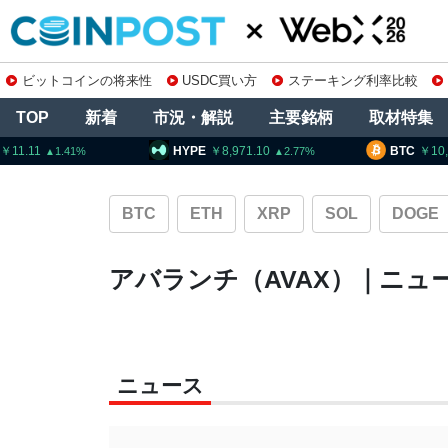
ビットコインの将来性
USDC買い方
ステーキング利率比較
TOP
新着
市況・解説
主要銘柄
取材特集
HYPE
8,971.10
BTC
10,338,77
2.77
BTC
ETH
XRP
SOL
DOGE
アバランチ（AVAX）｜ニュ
ニュース