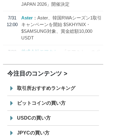
JAPAN 2026」開催決定
7/31
Aster
Aster、韓国RWAシーズン1取引
12:00
キャンペーンを開始 $SKHYNIX・
$SAMSUNG対象、賞金総額10,000
USDT
7/30
株式会社モアクト
「モアクト」 のポ
18:30
イント交換先に日本円ステーブルコイン
「 JPYC」を追加
今注目のコンテンツ
7/29
SBI VCトレード株式会社
信託型円建
19:30
てステーブルコイン「JPYSC」徹底解
取引所おすすめランキング
説セミナーを開催
ビットコインの買い方
USDCの買い方
JPYCの買い方