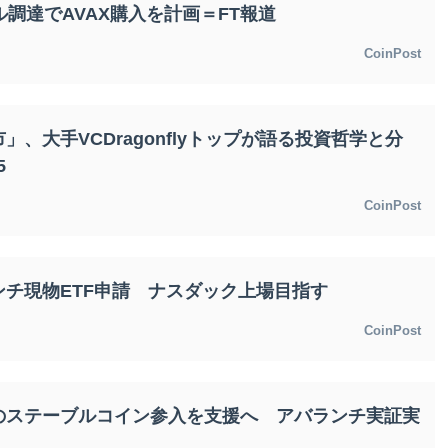
ル調達でAVAX購入を計画＝FT報道
CoinPost
、大手VCDragonflyトップが語る投資哲学と分
5
CoinPost
チ現物ETF申請 ナスダック上場目指す
CoinPost
のステーブルコイン参入を支援へ アバランチ実証実