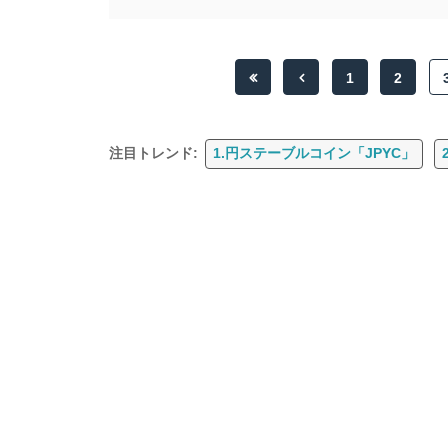
1
2
注目トレンド:
1.円ステーブルコイン「JPYC」