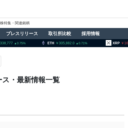
株特集・関連銘柄
プレスリリース
取引所比較
採用情報
7
ETH
305,882.0
XRP
164.77
0.75
0.71
ース・最新情報一覧