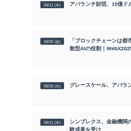
アバランチ財団、10億ド
09/11 (木)
「ブロックチェーンは都市」
09/05 (金)
散型AIの役割｜WebX202
グレースケール、アバラン
08/26 (火)
シンプレクス、金融機関
08/21 (木)
験成果を受け