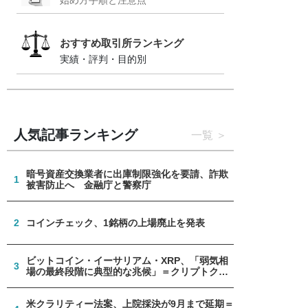
おすすめ取引所ランキング
実績・評判・目的別
人気記事ランキング
一覧
暗号資産交換業者に出庫制限強化を要請、詐欺
1
被害防止へ 金融庁と警察庁
2
コインチェック、1銘柄の上場廃止を発表
ビットコイン・イーサリアム・XRP、「弱気相
3
場の最終段階に典型的な兆候」＝クリプトクア
ント
米クラリティー法案、上院採決が9月まで延期＝