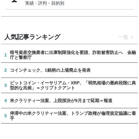
実績・評判・目的別
人気記事ランキング
一覧
暗号資産交換業者に出庫制限強化を要請、詐欺被害防止へ 金融
1
庁と警察庁
2
コインチェック、1銘柄の上場廃止を発表
ビットコイン・イーサリアム・XRP、「弱気相場の最終段階に典
3
型的な兆候」＝クリプトクアント
4
米クラリティー法案、上院採決が9月まで延期＝報道
停滞中の米クラリティー法案、トランプ政権が倫理規定協議に着
5
手