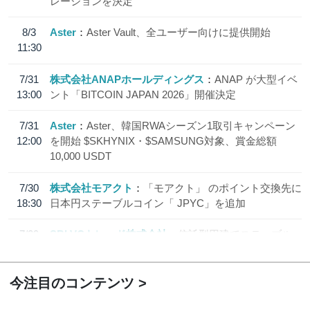
レーションを決定
8/3
Aster
Aster Vault、全ユーザー向けに提供開始
11:30
7/31
株式会社ANAPホールディングス
ANAP が大型イベ
13:00
ント「BITCOIN JAPAN 2026」開催決定
7/31
Aster
Aster、韓国RWAシーズン1取引キャンペーン
12:00
を開始 $SKHYNIX・$SAMSUNG対象、賞金総額
10,000 USDT
7/30
株式会社モアクト
「モアクト」 のポイント交換先に
18:30
日本円ステーブルコイン「 JPYC」を追加
7/29
SBI VCトレード株式会社
信託型円建てステーブル
19:30
コイン「JPYSC」徹底解説セミナーを開催
今注目のコンテンツ