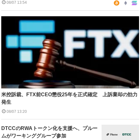
08/07 13:54
米控訴裁、FTX前CEO懲役25年を正式確定 上訴棄却の効力
発生
08/07 13:20
DTCCのRWAトークン化を支援へ、プルー
ムがワーキンググループ参加