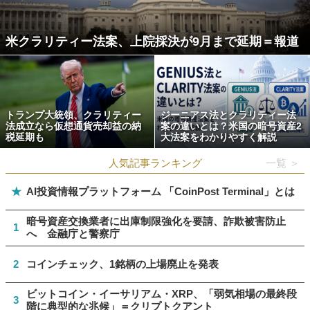
米クラリティー法案、上院採決が9月まで延期＝報道
トランプ大統領、クラリティー
ジーニアス法とクラリティー法
法成立なら仮想通貨売却益の納
案の違いとは？米国の暗号資産2
税延期も
大法案をわかりやすく解説
人気記事ランキング
一覧 ＞
★
AI投資情報プラットフォーム 「CoinPost Terminal」とは
暗号資産交換業者に出庫制限強化を要請、詐欺被害防止
1
へ 金融庁と警察庁
2
コインチェック、1銘柄の上場廃止を発表
ビットコイン・イーサリアム・XRP、「弱気相場の最終段
3
階に典型的な兆候」＝クリプトクアント