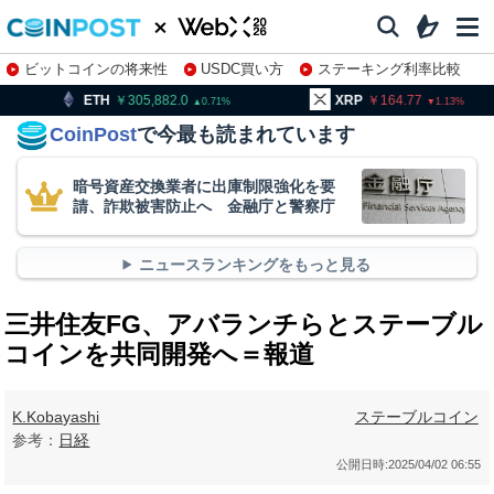
ビットコインの将来性
USDC買い方
ステーキング利率比較
株特集・関連銘柄
305,882.0
XRP
164.77
BNB
0.71
1.13
CoinPost
で今最も読まれています
暗号資産交換業者に出庫制限強化を要
請、詐欺被害防止へ 金融庁と警察庁
ニュースランキングをもっと見る
三井住友FG、アバランチらとステーブル
コインを共同開発へ＝報道
K.Kobayashi
ステーブルコイン
参考：
日経
公開日時:
2025/04/02 06:55