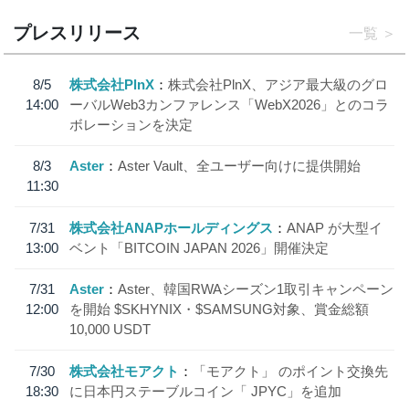
プレスリリース
一覧
8/5
株式会社PlnX
株式会社PlnX、アジア最大級のグロ
14:00
ーバルWeb3カンファレンス「WebX2026」とのコラ
ボレーションを決定
8/3
Aster
Aster Vault、全ユーザー向けに提供開始
11:30
7/31
株式会社ANAPホールディングス
ANAP が大型イ
13:00
ベント「BITCOIN JAPAN 2026」開催決定
7/31
Aster
Aster、韓国RWAシーズン1取引キャンペーン
12:00
を開始 $SKHYNIX・$SAMSUNG対象、賞金総額
10,000 USDT
7/30
株式会社モアクト
「モアクト」 のポイント交換先
18:30
に日本円ステーブルコイン「 JPYC」を追加