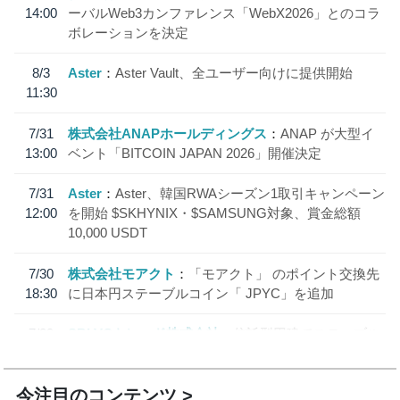
14:00
ーバルWeb3カンファレンス「WebX2026」とのコラ
ボレーションを決定
8/3
Aster
Aster Vault、全ユーザー向けに提供開始
11:30
7/31
株式会社ANAPホールディングス
ANAP が大型イ
13:00
ベント「BITCOIN JAPAN 2026」開催決定
7/31
Aster
Aster、韓国RWAシーズン1取引キャンペーン
12:00
を開始 $SKHYNIX・$SAMSUNG対象、賞金総額
10,000 USDT
7/30
株式会社モアクト
「モアクト」 のポイント交換先
18:30
に日本円ステーブルコイン「 JPYC」を追加
7/29
SBI VCトレード株式会社
信託型円建てステーブル
19:30
コイン「JPYSC」徹底解説セミナーを開催
今注目のコンテンツ