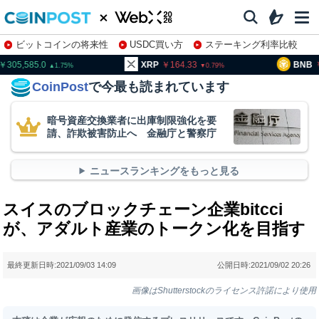
ビットコインの将来性
USDC買い方
ステーキング利率比較
株特集・関連銘柄
05,585.0
XRP
164.33
BNB
9
1.75
0.79
CoinPost
で今最も読まれています
暗号資産交換業者に出庫制限強化を要
請、詐欺被害防止へ 金融庁と警察庁
ニュースランキングをもっと見る
スイスのブロックチェーン企業bitcci
が、アダルト産業のトークン化を目指す
最終更新日時:
2021/09/03 14:09
公開日時:
2021/09/02 20:26
画像はShutterstockのライセンス許諾により使用