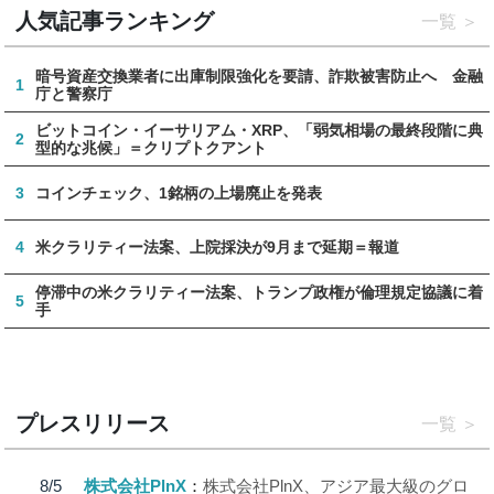
人気記事ランキング
一覧
暗号資産交換業者に出庫制限強化を要請、詐欺被害防止へ 金融
1
庁と警察庁
ビットコイン・イーサリアム・XRP、「弱気相場の最終段階に典
2
型的な兆候」＝クリプトクアント
3
コインチェック、1銘柄の上場廃止を発表
4
米クラリティー法案、上院採決が9月まで延期＝報道
停滞中の米クラリティー法案、トランプ政権が倫理規定協議に着
5
手
プレスリリース
一覧
8/5
株式会社PlnX
株式会社PlnX、アジア最大級のグロ