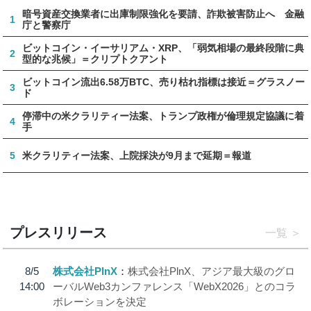
暗号資産交換業者に出庫制限強化を要請、詐欺被害防止へ 金融
1
庁と警察庁
ビットコイン・イーサリアム・XRP、「弱気相場の最終段階に典
2
型的な兆候」＝クリプトクアント
ビットコイン流出6.58万BTC、売り枯れ指標は接近＝グラスノー
3
ド
停滞中の米クラリティー法案、トランプ政権が倫理規定協議に着
4
手
5
米クラリティー法案、上院採決が9月まで延期＝報道
プレスリリース
一覧
8/5
株式会社PlnX
株式会社PlnX、アジア最大級のグロ
14:00
ーバルWeb3カンファレンス「WebX2026」とのコラ
ボレーションを決定