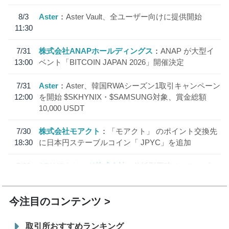
8/3
Aster
Aster Vault、全ユーザー向けに提供開始
11:30
7/31
株式会社ANAPホールディングス
ANAP が大型イ
13:00
ベント「BITCOIN JAPAN 2026」開催決定
7/31
Aster
Aster、韓国RWAシーズン1取引キャンペーン
12:00
を開始 $SKHYNIX・$SAMSUNG対象、賞金総額
10,000 USDT
7/30
株式会社モアクト
「モアクト」 のポイント交換先
18:30
に日本円ステーブルコイン「 JPYC」を追加
7/29
SBI VCトレード株式会社
信託型円建てステーブル
19:30
コイン「JPYSC」徹底解説セミナーを開催
今注目のコンテンツ
取引所おすすめランキング