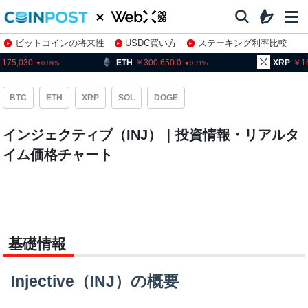
ビットコインの将来性
USDC買い方
ステーキング利率比較
株特集・関連銘柄
175,030
ETH
300,650.0
XRP
16
0.89
0.71
BTC
ETH
XRP
SOL
DOGE
インジェクティブ（INJ）｜投資情報・リアルタ
イム価格チャート
基礎情報
Injective（INJ）の概要