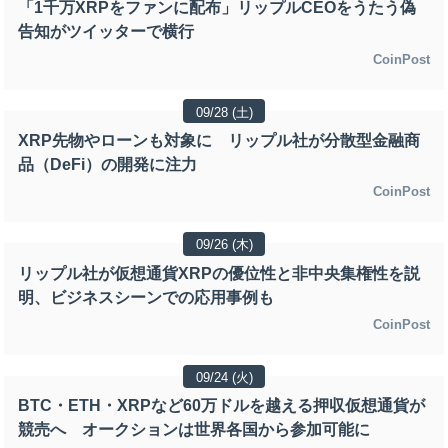
「1千万XRPをファンに配布」リップルCEOをうたう偽
告知がツイッターで横行
CoinPost
09/28 (土)
XRP先物やローンも対象に リップル社が分散型金融商
品（DeFi）の開発に注力
CoinPost
09/26 (木)
リップル社が仮想通貨XRPの優位性と非中央集権性を説
明、ビジネスシーンでの応用事例も
CoinPost
09/24 (火)
BTC・ETH・XRPなど60万ドルを越える押収仮想通貨が
競売へ オークションは世界各国から参加可能に