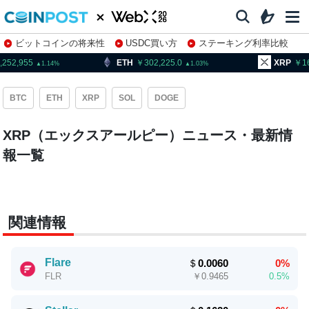
ビットコインの将来性
USDC買い方
ステーキング利率比較
株特集・関連銘柄
,252,955
ETH
302,225.0
XRP
1
1.14
1.03
BTC
ETH
XRP
SOL
DOGE
XRP（エックスアールピー）ニュース・最新情
報一覧
関連情報
Flare
＄
0.0060
0%
￥
0.9465
0.5%
FLR