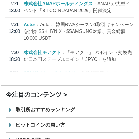
7/31
株式会社ANAPホールディングス
ANAP が大型イ
13:00
ベント「BITCOIN JAPAN 2026」開催決定
7/31
Aster
Aster、韓国RWAシーズン1取引キャンペーン
12:00
を開始 $SKHYNIX・$SAMSUNG対象、賞金総額
10,000 USDT
7/30
株式会社モアクト
「モアクト」 のポイント交換先
18:30
に日本円ステーブルコイン「 JPYC」を追加
7/29
SBI VCトレード株式会社
信託型円建てステーブル
19:30
コイン「JPYSC」徹底解説セミナーを開催
今注目のコンテンツ
取引所おすすめランキング
ビットコインの買い方