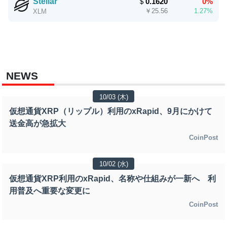
Stellar
＄
0.1620
0%
￥
25.56
1.27%
XLM
NEWS
10/03 (木)
仮想通貨XRP（リップル）利用のxRapid、9月にかけて
送金高が急拡大
CoinPost
10/02 (水)
仮想通貨XRP利用のxRapid、名称や仕組みが一新へ 利
用普及へ重要な変更に
CoinPost