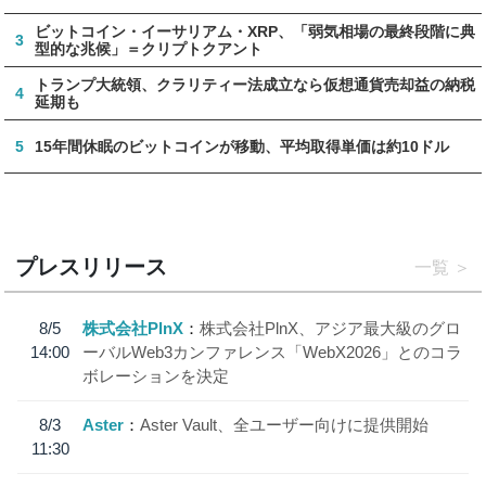
ビットコイン・イーサリアム・XRP、「弱気相場の最終段階に典
3
型的な兆候」＝クリプトクアント
トランプ大統領、クラリティー法成立なら仮想通貨売却益の納税
4
延期も
5
15年間休眠のビットコインが移動、平均取得単価は約10ドル
プレスリリース
一覧
8/5
株式会社PlnX
株式会社PlnX、アジア最大級のグロ
14:00
ーバルWeb3カンファレンス「WebX2026」とのコラ
ボレーションを決定
8/3
Aster
Aster Vault、全ユーザー向けに提供開始
11:30