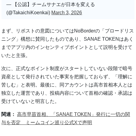
— 【公認】チームサナエが日本を変える
(@TakaichiKoenkai)
March 3, 2026
まず、リポストの意図についてはNoBorderの「ブロードリス
ニング」構想に賛同したものであり、SANAE TOKENはあく
までアプリ内のインセンティブポイントとして説明を受けて
いたと主張。
次に、正式なポイント制度がスタートしていない段階で暗号
資産として発行されていた事実を把握しておらず、「理解に
苦しむ」と表明。最後に、同アカウントは高市首相本人とは
独立した運営であり、投稿内容について首相の確認・承認は
受けていないと明言した。
関連：
高市早苗首相、「SANAE TOKEN」発行に一切の関
与を否定 ミームコイン巡り公式Xで声明