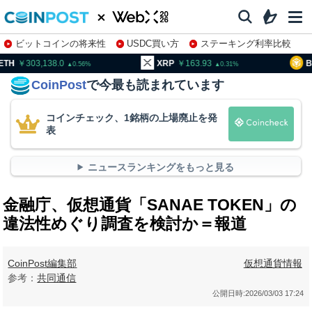
ビットコインの将来性
USDC買い方
ステーキング利率比較
株特集・関連銘柄
03,138.0
XRP
163.93
BNB
93
0.56
0.31
CoinPost
で今最も読まれています
コインチェック、1銘柄の上場廃止を発
表
ニュースランキングをもっと見る
金融庁、仮想通貨「SANAE TOKEN」の
違法性めぐり調査を検討か＝報道
CoinPost編集部
仮想通貨情報
参考：
共同通信
公開日時:
2026/03/03 17:24