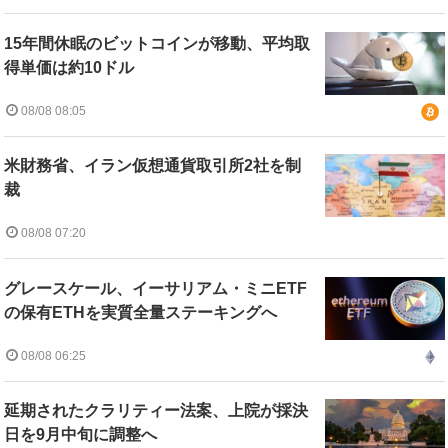
15年間休眠のビットコインが移動、平均取
得単価は約10ドル
08/08 08:05
米財務省、イラン仮想通貨取引所2社を制
裁
08/08 07:20
グレースケール、イーサリアム・ミニETF
の保有ETHを実質全量ステーキングへ
08/08 06:25
延期されたクラリティー法案、上院が採決
日を9月中旬に調整へ