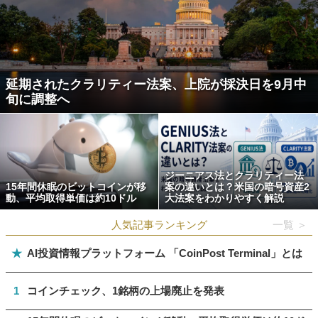
延期されたクラリティー法案、上院が採決日を9月中
旬に調整へ
ジーニアス法とクラリティー法
15年間休眠のビットコインが移
案の違いとは？米国の暗号資産2
動、平均取得単価は約10ドル
大法案をわかりやすく解説
人気記事ランキング
一覧 ＞
★
AI投資情報プラットフォーム 「CoinPost Terminal」とは
1
コインチェック、1銘柄の上場廃止を発表