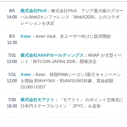
8/5
株式会社PlnX
株式会社PlnX、アジア最大級のグロー
14:00
バルWeb3カンファレンス「WebX2026」とのコラボ
レーションを決定
8/3
Aster
Aster Vault、全ユーザー向けに提供開始
11:30
7/31
株式会社ANAPホールディングス
ANAP が大型イベ
13:00
ント「BITCOIN JAPAN 2026」開催決定
7/31
Aster
Aster、韓国RWAシーズン1取引キャンペーン
12:00
を開始 $SKHYNIX・$SAMSUNG対象、賞金総額
10,000 USDT
7/30
株式会社モアクト
「モアクト」 のポイント交換先に
18:30
日本円ステーブルコイン「 JPYC」を追加
7/29
SBI VCトレード株式会社
信託型円建てステーブル
19:30
コイン「JPYSC」徹底解説セミナーを開催