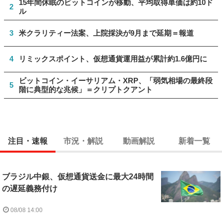
15年間休眠のビットコインが移動、平均取得単価は約10ド
2
ル
3
米クラリティー法案、上院採決が9月まで延期＝報道
4
リミックスポイント、仮想通貨運用益が累計約1.6億円に
ビットコイン・イーサリアム・XRP、「弱気相場の最終段
5
階に典型的な兆候」＝クリプトクアント
注目・速報
市況・解説
動画解説
新着一覧
ブラジル中銀、仮想通貨送金に最大24時間
の遅延義務付け
08/08 14:00