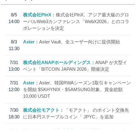
8/5
株式会社PlnX
株式会社PlnX、アジア最大級のグロ
14:00
ーバルWeb3カンファレンス「WebX2026」とのコラ
ボレーションを決定
8/3
Aster
Aster Vault、全ユーザー向けに提供開始
11:30
7/31
株式会社ANAPホールディングス
ANAP が大型イ
13:00
ベント「BITCOIN JAPAN 2026」開催決定
7/31
Aster
Aster、韓国RWAシーズン1取引キャンペーン
12:00
を開始 $SKHYNIX・$SAMSUNG対象、賞金総額
10,000 USDT
7/30
株式会社モアクト
「モアクト」 のポイント交換先
18:30
に日本円ステーブルコイン「 JPYC」を追加
7/29
SBI VCトレード株式会社
信託型円建てステーブル