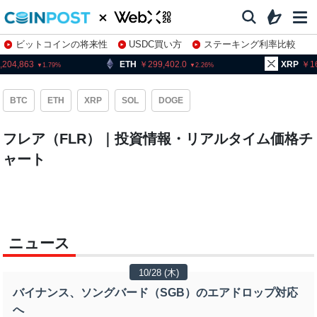
ビットコインの将来性
USDC買い方
ステーキング利率比較
株特集・関連銘柄
4,863
ETH
299,402.0
XRP
162.
1.79
2.26
BTC
ETH
XRP
SOL
DOGE
フレア（FLR）｜投資情報・リアルタイム価格チ
ャート
ニュース
10/28 (木)
バイナンス、ソングバード（SGB）のエアドロップ対応
へ