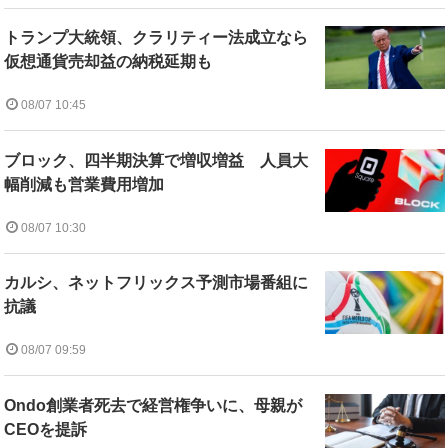
トランプ大統領、クラリティー法成立なら
仮想通貨売却益の納税延期も
08/07 10:45
ブロック、四半期決算で増収増益 人員大
幅削減も営業費用増加
08/07 10:30
カルシ、ネットフリックス予測市場番組に
抗議
08/07 09:59
Ondo創業者死去で経営権争いに、母親が
CEOを提訴