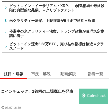
ビットコイン・イーサリアム・XRP、「弱気相場の最終段
2
階に典型的な兆候」＝クリプトクアント
3
米クラリティー法案、上院採決が9月まで延期＝報道
停滞中の米クラリティー法案、トランプ政権が倫理規定協
4
議に着手
ビットコイン流出6.58万BTC、売り枯れ指標は接近＝グラ
5
スノード
注目・速報
市況・解説
動画解説
新着一覧
コインチェック、1銘柄の上場廃止を発表
08/07 16:30