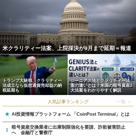
米クラリティー法案、上院採決が9月まで延期＝報道
トランプ大統領、クラリティー
ジーニアス法とクラリティー法
法成立なら仮想通貨売却益の納
案の違いとは？米国の暗号資産2
税延期も
大法案をわかりやすく解説
人気記事ランキング
一覧 ＞
★
AI投資情報プラットフォーム 「CoinPost Terminal」とは
暗号資産交換業者に出庫制限強化を要請、詐欺被害防止
1
へ 金融庁と警察庁