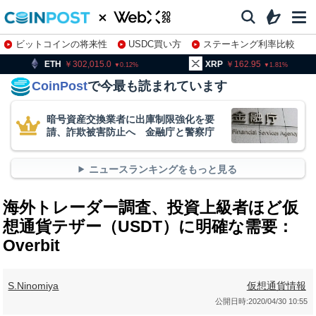
ビットコインの将来性
USDC買い方
ステーキング利率比較
株特集・関連銘柄
302,015.0
XRP
162.95
BNB
9
0.12
1.81
CoinPost
で今最も読まれています
暗号資産交換業者に出庫制限強化を要
請、詐欺被害防止へ 金融庁と警察庁
ニュースランキングをもっと見る
海外トレーダー調査、投資上級者ほど仮
想通貨テザー（USDT）に明確な需要：
Overbit
S.Ninomiya
仮想通貨情報
公開日時:
2020/04/30 10:55