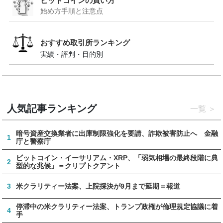
ビットコインの買い方
始め方手順と注意点
おすすめ取引所ランキング
実績・評判・目的別
人気記事ランキング
一覧
暗号資産交換業者に出庫制限強化を要請、詐欺被害防止へ 金融
1
庁と警察庁
ビットコイン・イーサリアム・XRP、「弱気相場の最終段階に典
2
型的な兆候」＝クリプトクアント
3
米クラリティー法案、上院採決が9月まで延期＝報道
停滞中の米クラリティー法案、トランプ政権が倫理規定協議に着
4
手