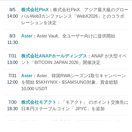
8/5
株式会社PlnX
株式会社PlnX、アジア最大級のグロー
14:00
バルWeb3カンファレンス「WebX2026」とのコラボ
レーションを決定
8/3
Aster
Aster Vault、全ユーザー向けに提供開始
11:30
7/31
株式会社ANAPホールディングス
ANAP が大型イベ
13:00
ント「BITCOIN JAPAN 2026」開催決定
7/31
Aster
Aster、韓国RWAシーズン1取引キャンペーン
12:00
を開始 $SKHYNIX・$SAMSUNG対象、賞金総額
10,000 USDT
7/30
株式会社モアクト
「モアクト」 のポイント交換先に
18:30
日本円ステーブルコイン「 JPYC」を追加
7/29
SBI VCトレード株式会社
信託型円建てステーブル
19:30
コイン「JPYSC」徹底解説セミナーを開催