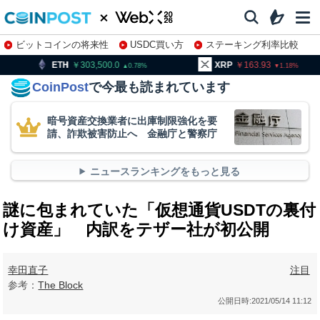
ビットコインの将来性
USDC買い方
ステーキング利率比較
株特集・関連銘柄
303,500.0
XRP
163.93
BNB
0.78
1.18
CoinPost
で今最も読まれています
暗号資産交換業者に出庫制限強化を要
請、詐欺被害防止へ 金融庁と警察庁
ニュースランキングをもっと見る
謎に包まれていた「仮想通貨USDTの裏付
け資産」 内訳をテザー社が初公開
幸田直子
注目
参考：
The Block
公開日時:
2021/05/14 11:12