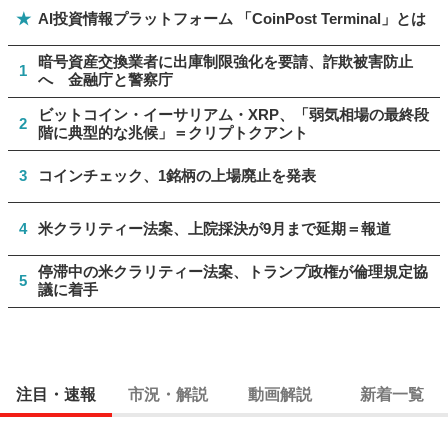
★
AI投資情報プラットフォーム 「CoinPost Terminal」とは
暗号資産交換業者に出庫制限強化を要請、詐欺被害防止
1
へ 金融庁と警察庁
ビットコイン・イーサリアム・XRP、「弱気相場の最終段
2
階に典型的な兆候」＝クリプトクアント
3
コインチェック、1銘柄の上場廃止を発表
4
米クラリティー法案、上院採決が9月まで延期＝報道
停滞中の米クラリティー法案、トランプ政権が倫理規定協
5
議に着手
注目・速報
市況・解説
動画解説
新着一覧