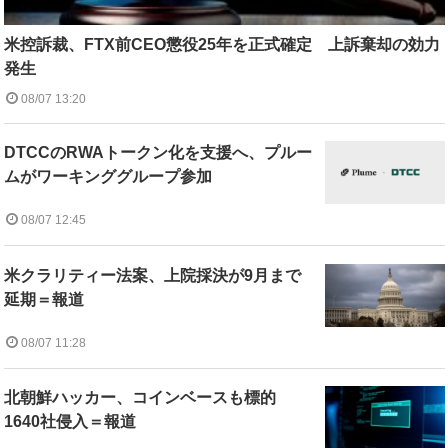
米控訴裁、FTX前CEO懲役25年を正式確定 上訴棄却の効力
発生
08/07 13:20
DTCCのRWAトークン化を支援へ、プルー
ムがワーキンググループ参加
08/07 12:45
米クラリティー法案、上院採決が9月まで
延期＝報道
08/07 11:28
北朝鮮ハッカー、コインベースも標的
1640社侵入＝報道