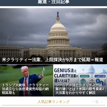
厳選・注目記事
米クラリティー法案、上院採決が9月まで延期＝報道
トランプ大統領、クラリティー
ジーニアス法とクラリティー法
法成立なら仮想通貨売却益の納
案の違いとは？米国の暗号資産2
税延期も
大法案をわかりやすく解説
人気記事ランキング
一覧 ＞