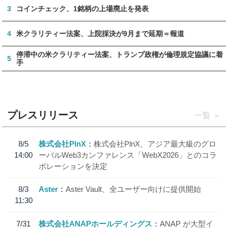
3
コインチェック、1銘柄の上場廃止を発表
4
米クラリティー法案、上院採決が9月まで延期＝報道
停滞中の米クラリティー法案、トランプ政権が倫理規定協議に着
5
手
プレスリリース
一覧
8/5
株式会社PlnX
株式会社PlnX、アジア最大級のグロ
14:00
ーバルWeb3カンファレンス「WebX2026」とのコラ
ボレーションを決定
8/3
Aster
Aster Vault、全ユーザー向けに提供開始
11:30
7/31
株式会社ANAPホールディングス
ANAP が大型イ