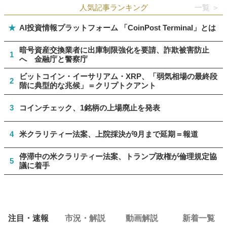
人気記事ランキング
一覧 ＞
★
AI投資情報プラットフォーム 「CoinPost Terminal」とは
暗号資産交換業者に出庫制限強化を要請、詐欺被害防止
1
へ 金融庁と警察庁
ビットコイン・イーサリアム・XRP、「弱気相場の最終段
2
階に典型的な兆候」＝クリプトクアント
3
コインチェック、1銘柄の上場廃止を発表
4
米クラリティー法案、上院採決が9月まで延期＝報道
停滞中の米クラリティー法案、トランプ政権が倫理規定協
5
議に着手
注目・速報
市況・解説
動画解説
新着一覧