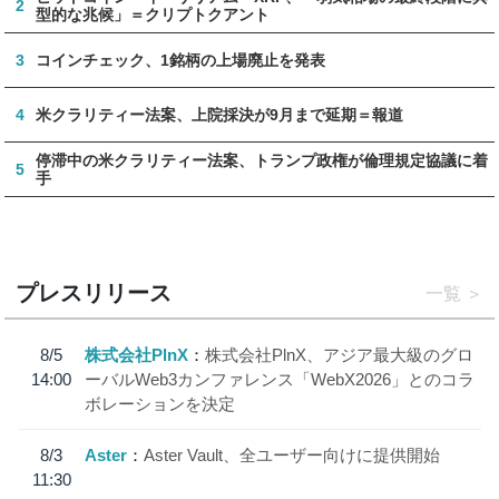
2
型的な兆候」＝クリプトクアント
3
コインチェック、1銘柄の上場廃止を発表
4
米クラリティー法案、上院採決が9月まで延期＝報道
停滞中の米クラリティー法案、トランプ政権が倫理規定協議に着
5
手
プレスリリース
一覧
8/5
株式会社PlnX
株式会社PlnX、アジア最大級のグロ
14:00
ーバルWeb3カンファレンス「WebX2026」とのコラ
ボレーションを決定
8/3
Aster
Aster Vault、全ユーザー向けに提供開始
11:30