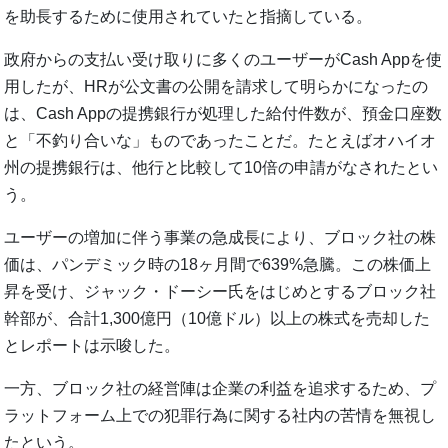
を助長するために使用されていたと指摘している。
政府からの支払い受け取りに多くのユーザーがCash Appを使
用したが、HRが公文書の公開を請求して明らかになったの
は、Cash Appの提携銀行が処理した給付件数が、預金口座数
と「不釣り合いな」ものであったことだ。たとえばオハイオ
州の提携銀行は、他行と比較して10倍の申請がなされたとい
う。
ユーザーの増加に伴う事業の急成長により、ブロック社の株
価は、パンデミック時の18ヶ月間で639%急騰。この株価上
昇を受け、ジャック・ドーシー氏をはじめとするブロック社
幹部が、合計1,300億円（10億ドル）以上の株式を売却した
とレポートは示唆した。
一方、ブロック社の経営陣は企業の利益を追求するため、プ
ラットフォーム上での犯罪行為に関する社内の苦情を無視し
たという。