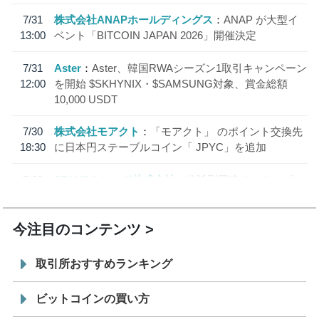
7/31
株式会社ANAPホールディングス
ANAP が大型イ
13:00
ベント「BITCOIN JAPAN 2026」開催決定
7/31
Aster
Aster、韓国RWAシーズン1取引キャンペーン
12:00
を開始 $SKHYNIX・$SAMSUNG対象、賞金総額
10,000 USDT
7/30
株式会社モアクト
「モアクト」 のポイント交換先
18:30
に日本円ステーブルコイン「 JPYC」を追加
7/29
SBI VCトレード株式会社
信託型円建てステーブル
19:30
コイン「JPYSC」徹底解説セミナーを開催
今注目のコンテンツ
取引所おすすめランキング
ビットコインの買い方