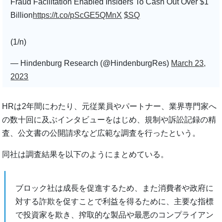
Fraud Facilitation Enabled Insiders To Cash Out Over $1
Billion
https://t.co/pScGE5QMnX
$SQ
(1/n)
— Hindenburg Research (@HindenburgRes)
March 23,
2023
HRは2年間にわたり、元従業員やパートナー、業界専門家へ
の数十回に及ぶインタビューをはじめ、規制や訴訟記録の精
査、公文書の公開請求など広範な調査を行ったという。
同社は調査結果を以下のようにまとめている。
ブロック社は成長を促進するため、また消費者や政府に
対する詐欺を促すことで利益を得るために、主要な指標
で投資家を欺き、搾取的な製品や最悪のコンプライアン