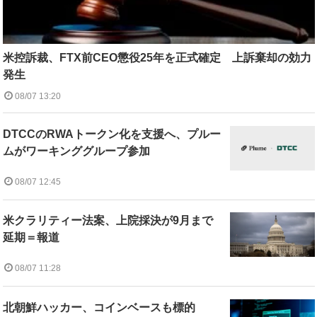
米控訴裁、FTX前CEO懲役25年を正式確定 上訴棄却の効力
発生
08/07 13:20
DTCCのRWAトークン化を支援へ、プルー
ムがワーキンググループ参加
08/07 12:45
米クラリティー法案、上院採決が9月まで
延期＝報道
08/07 11:28
北朝鮮ハッカー、コインベースも標的