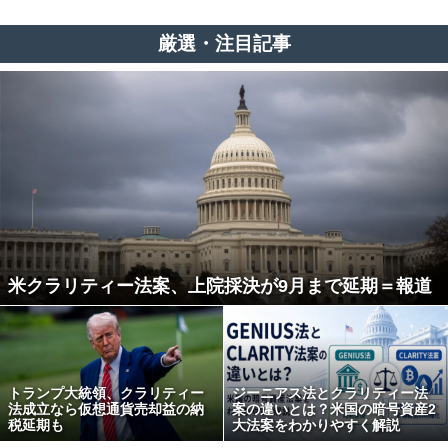
厳選・注目記事
米クラリティー法案、上院採決が9月まで延期＝報道
トランプ大統領、クラリティー
ジーニアス法とクラリティー法
法成立なら仮想通貨売却益の納
案の違いとは？米国の暗号資産2
税延期も
大法案をわかりやすく解説