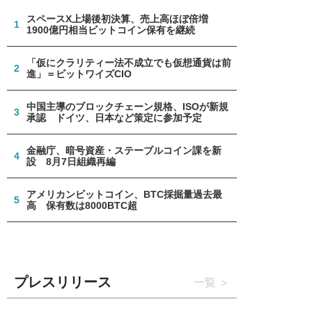
スペースX上場後初決算、売上高ほぼ倍増
1
1900億円相当ビットコイン保有を継続
「仮にクラリティー法不成立でも仮想通貨は前
2
進」＝ビットワイズCIO
中国主導のブロックチェーン規格、ISOが新規
3
承認 ドイツ、日本など策定に参加予定
金融庁、暗号資産・ステーブルコイン課を新
4
設 8月7日組織再編
アメリカンビットコイン、BTC採掘量過去最
5
高 保有数は8000BTC超
プレスリリース
一覧