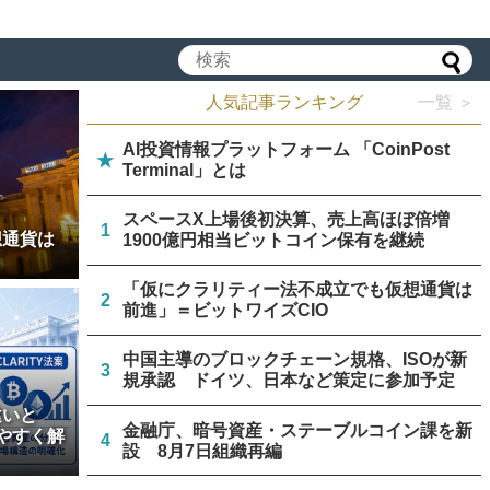
人気記事ランキング
一覧 ＞
AI投資情報プラットフォーム 「CoinPost
★
Terminal」とは
スペースX上場後初決算、売上高ほぼ倍増
1
想通貨は
1900億円相当ビットコイン保有を継続
「仮にクラリティー法不成立でも仮想通貨は
2
前進」＝ビットワイズCIO
中国主導のブロックチェーン規格、ISOが新
3
規承認 ドイツ、日本など策定に参加予定
違いと
金融庁、暗号資産・ステーブルコイン課を新
やすく解
4
設 8月7日組織再編