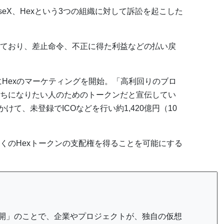
PulseX、Hexという3つの組織に対して訴訟を起こした
ており、差止命令、不正に得た利益などの払い戻
にHexのマーケティングを開始。「高利回りのブロ
ちになりたい人のためのトークンだと宣伝してい
にかけて、未登録でICOなどを行い約1,420億円（10
くのHexトークンの支配権を得ることを可能にする
/新規仮想通貨公開」のことで、企業やプロジェクトが、独自の仮想