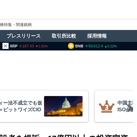
株特集・関連銘柄
プレスリリース
取引所比較
採用情報
167.43
BNB
93,612.4
TRX
5
1.01
0.22
ィー法不成立でも仮
中国主導
＝ビットワイズCIO
ISOが
策定に参