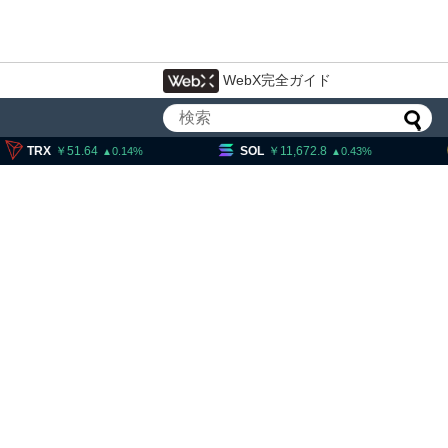
WebX完全ガイド
1.64
SOL
11,672.8
DOGE
0.14
0.43
のブロックチェーン規格、
新規承認 ドイツ、日本など
加予定