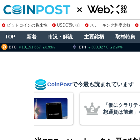
ビットコインの将来性
USDC買い方
ステーキング利率比較
TOP
新着
市況・解説
主要銘柄
取材特集
0,191,667
ETH
300,827.0
XRP
0.93
2.24
CoinPost
で今最も読まれています
算、売上高ほ
「仮にクラリテ
ビットコイ
想通貨は前進」