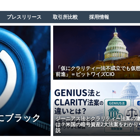
プレスリリース
取引所比較
採用情報
「仮にクラリティー法不成立でも仮
前進」＝ビットワイズCIO
にブラック
ジーニアス法とクラリティー法案の
は？米国の暗号資産2大法案をわかり
説