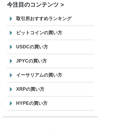
今注目のコンテンツ
7/29
SBI VCトレード株式会社
信託型円建
19:30
てステーブルコイン「JPYSC」徹底解
取引所おすすめランキング
説セミナーを開催
ビットコインの買い方
USDCの買い方
JPYCの買い方
イーサリアムの買い方
XRPの買い方
HYPEの買い方