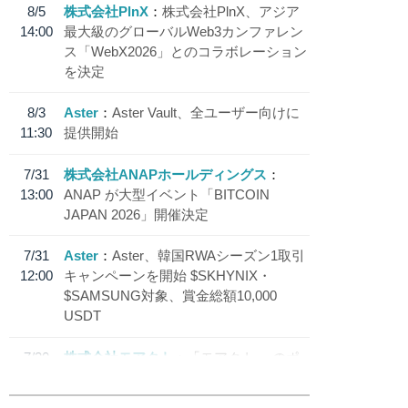
8/5
株式会社PlnX
株式会社PlnX、アジア
14:00
最大級のグローバルWeb3カンファレン
ス「WebX2026」とのコラボレーション
を決定
8/3
Aster
Aster Vault、全ユーザー向けに
11:30
提供開始
7/31
株式会社ANAPホールディングス
13:00
ANAP が大型イベント「BITCOIN
JAPAN 2026」開催決定
7/31
Aster
Aster、韓国RWAシーズン1取引
12:00
キャンペーンを開始 $SKHYNIX・
$SAMSUNG対象、賞金総額10,000
USDT
7/30
株式会社モアクト
「モアクト」 のポ
18:30
イント交換先に日本円ステーブルコイン
「 JPYC」を追加