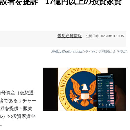
創設者を提訴 17億円以上の投資家資
仮想通貨情報
公開日時:
2023/08/01 10:15
画像はShutterstockのライセンス許諾により使用
暗号資産（仮想通
設者であるリチャー
券を提供・販売
ドル）の投資家資金
。