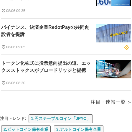
08/06 09:35
バイナンス、決済企業RedotPayの共同創
設者を提訴
08/06 09:05
トークン化株式に投票意向提出の道、エッ
クスストックスがブロードリッジと提携
08/06 08:20
注目・速報一覧
注目トレンド:
1.円ステーブルコイン「JPYC」
2.ビットコイン保有企業
3.アルトコイン保有企業