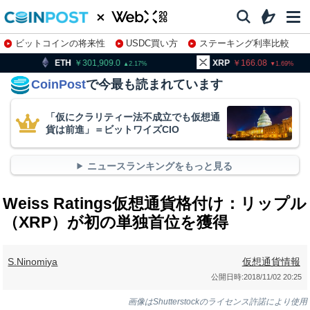
ビットコインの将来性
USDC買い方
ステーキング利率比較
株特集・関連銘柄
301,909.0
XRP
166.08
BNB
2.17
1.69
CoinPost
で今最も読まれています
「仮にクラリティー法不成立でも仮想通
貨は前進」＝ビットワイズCIO
ニュースランキングをもっと見る
Weiss Ratings仮想通貨格付け：リップル
（XRP）が初の単独首位を獲得
S.Ninomiya
仮想通貨情報
公開日時:
2018/11/02 20:25
画像はShutterstockのライセンス許諾により使用