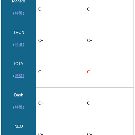
Monero
C
C
（
特徴
）
TRON
C+
C+
（
特徴
）
IOTA
C
C-
（
特徴
）
Dash
C
C+
（
特徴
）
NEO
C+
C+