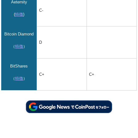
Aeternity
C-
(
特徴
)
Bitcoin Diamond
D
（
特徴
）
BitShares
C+
C+
（
特徴
）