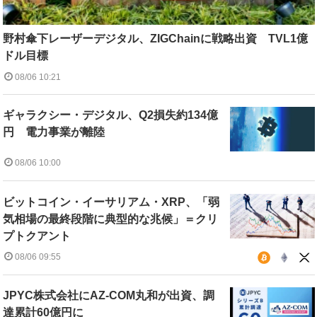
野村傘下レーザーデジタル、ZIGChainに戦略出資 TVL1億
ドル目標
08/06 10:21
ギャラクシー・デジタル、Q2損失約134億
円 電力事業が離陸
08/06 10:00
ビットコイン・イーサリアム・XRP、「弱
気相場の最終段階に典型的な兆候」＝クリ
プトクアント
08/06 09:55
JPYC株式会社にAZ-COM丸和が出資、調
達累計60億円に