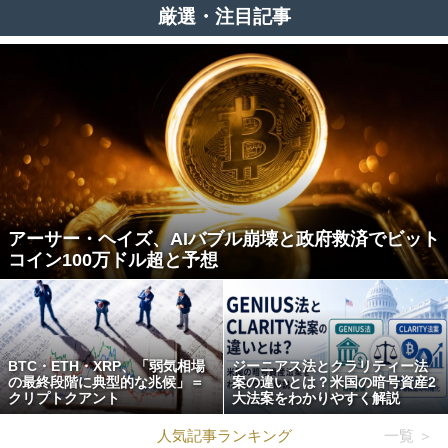
厳選・注目記事
アーサー・ヘイズ、AIバブル崩壊と政府救済でビット
コイン100万ドル超と予想
BTC・ETH・XRP、「弱気相場
ジーニアス法とクラリティー法
の最終段階に典型的な兆候」＝
案の違いとは？米国の暗号資産2
クリプトクアント
大法案をわかりやすく解説
人気記事ランキング
一覧 ＞