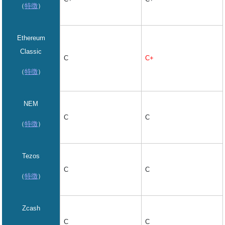
（
特徴
）
Ethereum
Classic
C+
C
（
特徴
）
NEM
C
C
（
特徴
）
Tezos
C
C
（
特徴
）
Zcash
C
C