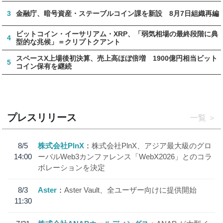
3
金融庁、暗号資産・ステーブルコイン課を新設 8月7日組織再編
ビットコイン・イーサリアム・XRP、「弱気相場の最終段階に典
4
型的な兆候」＝クリプトクアント
スペースX上場後初決算、売上高ほぼ倍増 1900億円相当ビット
5
コイン保有を継続
プレスリリース
一覧
8/5
株式会社PlnX
株式会社PlnX、アジア最大級のグロ
14:00
ーバルWeb3カンファレンス「WebX2026」とのコラ
ボレーションを決定
8/3
Aster
Aster Vault、全ユーザー向けに提供開始
11:30