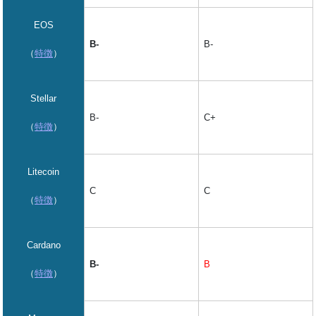
EOS
B-
B-
（
特徴
）
Stellar
C+
B-
（
特徴
）
Litecoin
C
C
（
特徴
）
Cardano
B
B-
（
特徴
）