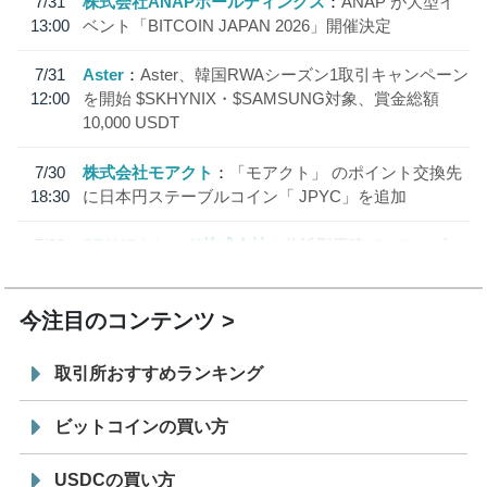
7/31
株式会社ANAPホールディングス
ANAP が大型イ
13:00
ベント「BITCOIN JAPAN 2026」開催決定
7/31
Aster
Aster、韓国RWAシーズン1取引キャンペーン
12:00
を開始 $SKHYNIX・$SAMSUNG対象、賞金総額
10,000 USDT
7/30
株式会社モアクト
「モアクト」 のポイント交換先
18:30
に日本円ステーブルコイン「 JPYC」を追加
7/29
SBI VCトレード株式会社
信託型円建てステーブル
19:30
コイン「JPYSC」徹底解説セミナーを開催
今注目のコンテンツ
取引所おすすめランキング
ビットコインの買い方
USDCの買い方