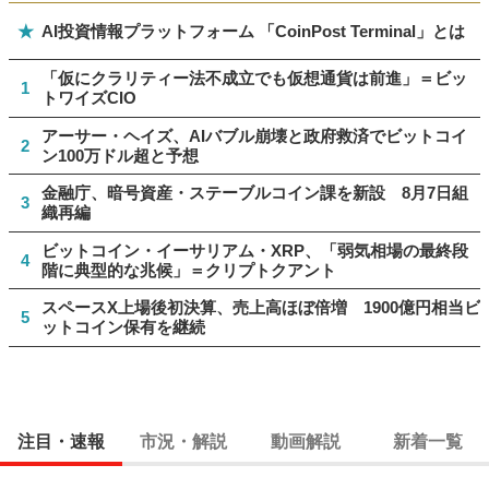
★
AI投資情報プラットフォーム 「CoinPost Terminal」とは
「仮にクラリティー法不成立でも仮想通貨は前進」＝ビッ
1
トワイズCIO
アーサー・ヘイズ、AIバブル崩壊と政府救済でビットコイ
2
ン100万ドル超と予想
金融庁、暗号資産・ステーブルコイン課を新設 8月7日組
3
織再編
ビットコイン・イーサリアム・XRP、「弱気相場の最終段
4
階に典型的な兆候」＝クリプトクアント
スペースX上場後初決算、売上高ほぼ倍増 1900億円相当ビ
5
ットコイン保有を継続
注目・速報
市況・解説
動画解説
新着一覧