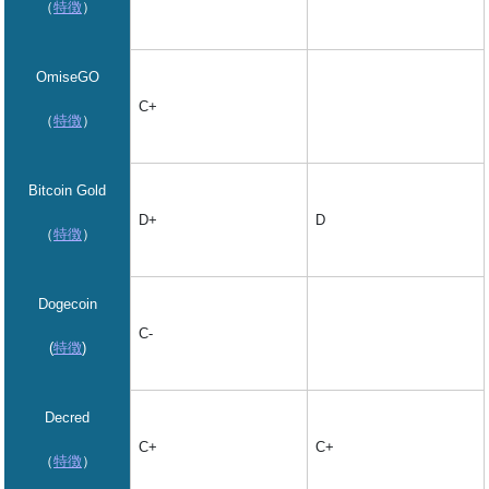
（
特徴
）
OmiseGO
C+
（
特徴
）
Bitcoin Gold
D
D+
（
特徴
）
Dogecoin
C-
(
特徴
)
Decred
C+
C+
（
特徴
）