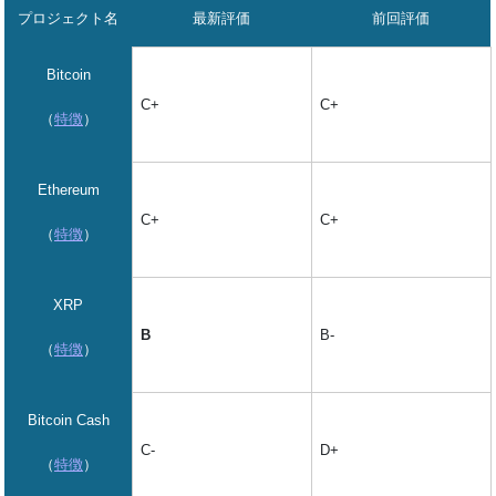
プロジェクト名
最新評価
前回評価
Bitcoin
C+
C+
（
特徴
）
Ethereum
C+
C+
（
特徴
）
XRP
B-
B
（
特徴
）
Bitcoin Cash
D+
C-
（
特徴
）