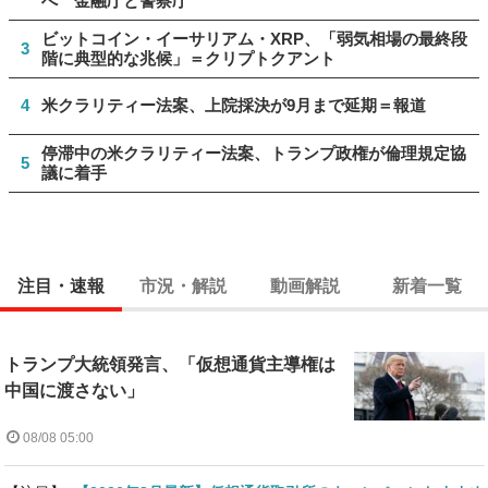
へ 金融庁と警察庁
ビットコイン・イーサリアム・XRP、「弱気相場の最終段
3
階に典型的な兆候」＝クリプトクアント
4
米クラリティー法案、上院採決が9月まで延期＝報道
停滞中の米クラリティー法案、トランプ政権が倫理規定協
5
議に着手
注目・速報
市況・解説
動画解説
新着一覧
トランプ大統領発言、「仮想通貨主導権は
中国に渡さない」
08/08 05:00