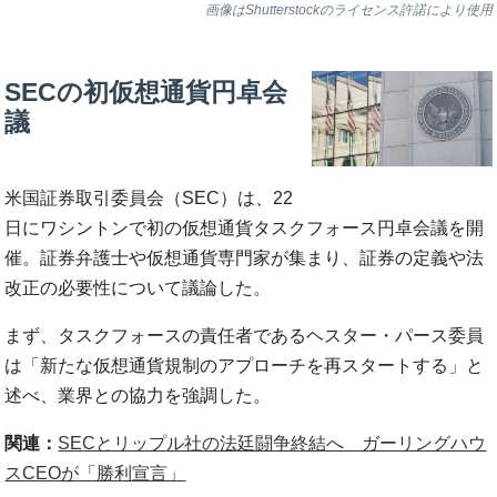
画像はShutterstockのライセンス許諾により使用
SECの初仮想通貨円卓会
議
米国証券取引委員会（SEC）は、22
日にワシントンで初の仮想通貨タスクフォース円卓会議を開
催。証券弁護士や仮想通貨専門家が集まり、証券の定義や法
改正の必要性について議論した。
まず、タスクフォースの責任者であるヘスター・パース委員
は「新たな仮想通貨規制のアプローチを再スタートする」と
述べ、業界との協力を強調した。
関連：
SECとリップル社の法廷闘争終結へ ガーリングハウ
スCEOが「勝利宣言」