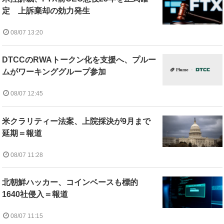
定 上訴棄却の効力発生
08/07 13:20
DTCCのRWAトークン化を支援へ、プルー
ムがワーキンググループ参加
08/07 12:45
米クラリティー法案、上院採決が9月まで
延期＝報道
08/07 11:28
北朝鮮ハッカー、コインベースも標的
1640社侵入＝報道
08/07 11:15