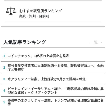
おすすめ取引所ランキング
実績・評判・目的別
人気記事ランキング
一覧
1
コインチェック、1銘柄の上場廃止を発表
暗号資産交換業者に出庫制限強化を要請、詐欺被害防止へ 金融
2
庁と警察庁
3
米クラリティー法案、上院採決が9月まで延期＝報道
ビットコイン・イーサリアム・XRP、「弱気相場の最終段階に典
4
型的な兆候」＝クリプトクアント
停滞中の米クラリティー法案、トランプ政権が倫理規定協議に着
5
手