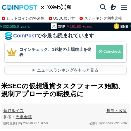
ビットコインの将来性
USDC買い方
ステーキング利率比較
株特集・関連銘柄
02,585.0
XRP
161.83
BNB
93
0.67
0.56
CoinPost
で今最も読まれています
コインチェック、1銘柄の上場廃止を発
表
ニュースランキングをもっと見る
米SECの仮想通貨タスクフォース始動、
規制アプローチの転換点に
菊谷ルイス
規制・政策
参考：
円卓会議
最終更新日時:
2025/03/27 04:58
公開日時:
2025/03/22 06:02