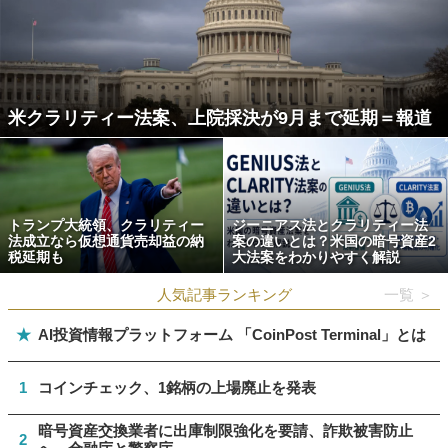
米クラリティー法案、上院採決が9月まで延期＝報道
トランプ大統領、クラリティー
ジーニアス法とクラリティー法
法成立なら仮想通貨売却益の納
案の違いとは？米国の暗号資産2
税延期も
大法案をわかりやすく解説
人気記事ランキング
一覧 ＞
★
AI投資情報プラットフォーム 「CoinPost Terminal」とは
1
コインチェック、1銘柄の上場廃止を発表
暗号資産交換業者に出庫制限強化を要請、詐欺被害防止
2