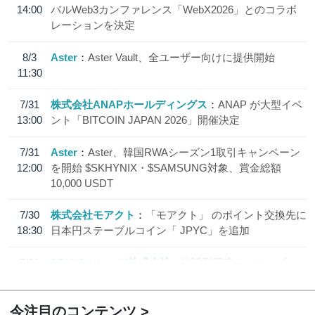
14:00
バルWeb3カンファレンス「WebX2026」とのコラボ
レーションを決定
8/3
Aster
Aster Vault、全ユーザー向けに提供開始
11:30
7/31
株式会社ANAPホールディングス
ANAP が大型イベ
13:00
ント「BITCOIN JAPAN 2026」開催決定
7/31
Aster
Aster、韓国RWAシーズン1取引キャンペーン
12:00
を開始 $SKHYNIX・$SAMSUNG対象、賞金総額
10,000 USDT
7/30
株式会社モアクト
「モアクト」 のポイント交換先に
18:30
日本円ステーブルコイン「 JPYC」を追加
7/29
SBI VCトレード株式会社
信託型円建てステーブル
19:30
コイン「JPYSC」徹底解説セミナーを開催
今注目のコンテンツ