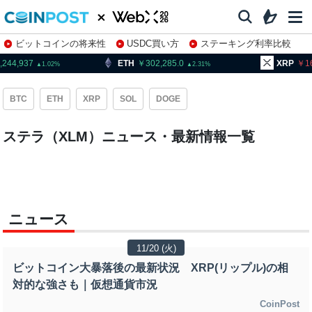
ビットコインの将来性
USDC買い方
ステーキング利率比較
株特集・関連銘柄
,244,937
ETH
302,285.0
XRP
1
1.02
2.31
BTC
ETH
XRP
SOL
DOGE
ステラ（XLM）ニュース・最新情報一覧
ニュース
11/20 (火)
ビットコイン大暴落後の最新状況 XRP(リップル)の相
対的な強さも｜仮想通貨市況
CoinPost