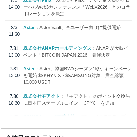
8/5
株式会社PlnX
株式会社PlnX、アジア最大級のグロ
14:00
ーバルWeb3カンファレンス「WebX2026」とのコラ
ボレーションを決定
8/3
Aster
Aster Vault、全ユーザー向けに提供開始
11:30
7/31
株式会社ANAPホールディングス
ANAP が大型イ
13:00
ベント「BITCOIN JAPAN 2026」開催決定
7/31
Aster
Aster、韓国RWAシーズン1取引キャンペーン
12:00
を開始 $SKHYNIX・$SAMSUNG対象、賞金総額
10,000 USDT
7/30
株式会社モアクト
「モアクト」 のポイント交換先
18:30
に日本円ステーブルコイン「 JPYC」を追加
7/29
SBI VCトレード株式会社
信託型円建てステーブル
19:30
コイン「JPYSC」徹底解説セミナーを開催