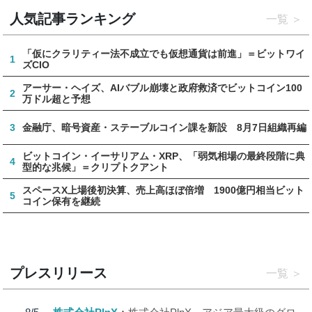
人気記事ランキング
一覧
「仮にクラリティー法不成立でも仮想通貨は前進」＝ビットワイ
1
ズCIO
アーサー・ヘイズ、AIバブル崩壊と政府救済でビットコイン100
2
万ドル超と予想
3
金融庁、暗号資産・ステーブルコイン課を新設 8月7日組織再編
ビットコイン・イーサリアム・XRP、「弱気相場の最終段階に典
4
型的な兆候」＝クリプトクアント
スペースX上場後初決算、売上高ほぼ倍増 1900億円相当ビット
5
コイン保有を継続
プレスリリース
一覧