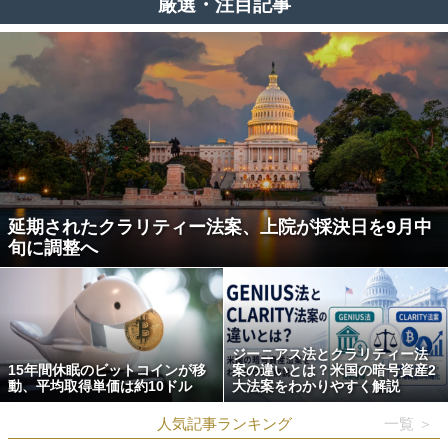
厳選・注目記事
延期されたクラリティー法案、上院が採決日を9月中
旬に調整へ
ジーニアス法とクラリティー法
15年間休眠のビットコインが移
案の違いとは？米国の暗号資産2
動、平均取得単価は約10ドル
大法案をわかりやすく解説
人気記事ランキング
一覧 ＞