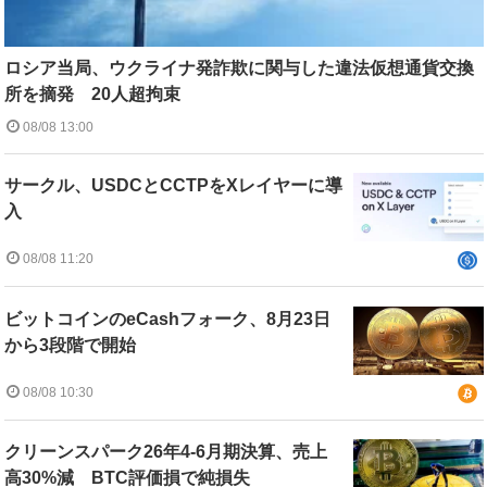
ロシア当局、ウクライナ発詐欺に関与した違法仮想通貨交換
所を摘発 20人超拘束
08/08 13:00
サークル、USDCとCCTPをXレイヤーに導
入
08/08 11:20
ビットコインのeCashフォーク、8月23日
から3段階で開始
08/08 10:30
クリーンスパーク26年4-6月期決算、売上
高30%減 BTC評価損で純損失