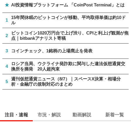
★
AI投資情報プラットフォーム 「CoinPost Terminal」とは
15年間休眠のビットコインが移動、平均取得単価は約10ド
1
ル
ビットコイン1020万円台で上げ渋り、CPIと利上げ観測が焦
2
点｜bitbankアナリスト寄稿
3
コインチェック、1銘柄の上場廃止を発表
ロシア当局、ウクライナ発詐欺に関与した違法仮想通貨交
4
換所を摘発 20人超拘束
週刊仮想通貨ニュース（8/7）｜スペースX決算・相場分
5
析・金融庁の規制対応のまとめ
注目・速報
市況・解説
動画解説
新着一覧