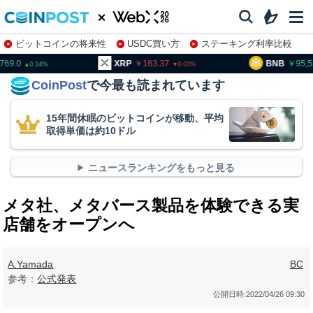
ビットコインの将来性
USDC買い方
ステーキング利率比較
株特集・関連銘柄
XRP
163.37
BNB
95,533.5
0.03
0.4
CoinPost
で今最も読まれています
15年間休眠のビットコインが移動、平均
取得単価は約10ドル
ニュースランキングをもっと見る
メタ社、メタバース製品を体験できる実
店舗をオープンへ
A.Yamada
BC
参考：
公式発表
公開日時:
2022/04/26 09:30