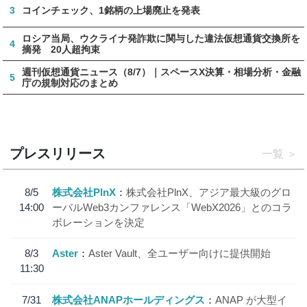
3
コインチェック、1銘柄の上場廃止を発表
ロシア当局、ウクライナ発詐欺に関与した違法仮想通貨交換所を
4
摘発 20人超拘束
週刊仮想通貨ニュース（8/7）｜スペースX決算・相場分析・金融
5
庁の規制対応のまとめ
プレスリリース
一覧
8/5
株式会社PlnX
株式会社PlnX、アジア最大級のグロ
14:00
ーバルWeb3カンファレンス「WebX2026」とのコラ
ボレーションを決定
8/3
Aster
Aster Vault、全ユーザー向けに提供開始
11:30
7/31
株式会社ANAPホールディングス
ANAP が大型イ