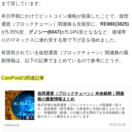
まで戻しています。
本日早朝にかけてビットコイン価格が急落したことで、仮想
通貨（ブロックチェーン）関連株も全面安に。
REMIX(3825)
が5.35%安、
グノシー(6047)
が5.14%安となるなど、後場寄
りのマネックスに連れ安する形で下げ足を強めました。
有望視されている仮想通貨（ブロックチェーン）関連株の最
新情報は、以下の記事でまとめているので参考にどうぞ。
CoinPostの関連記事
仮想通貨（ブロックチェーン）本命銘柄｜関連
株の最新情報まとめ
株式市場の仮想通貨（ブロックチェーン）の関連株一覧で
す。仮想通貨（暗号通貨）の将来性と市場の盛り上がりに伴
い、時価総額（株価）の大幅上昇を期待できる本命銘柄と最
新のポイント解説をまとめています。
03/10 20:30
coinpost.jp