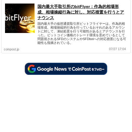
国内最大手取引所のbitFlyer：作為的相場形
成、相場操縦行為に対し、対応措置を行うとア
ナウンス
国内最大手の仮想通貨取引所ビットフライヤーは、作為的相
場形成、相場操縦的行為を行っているおそれのあるアカウン
トに対して、凍結処置を行う可能性があるとアナウンスを行
った。ビットコイン価格のトレード環境を歪めているとして
問題視されるSFDのシステムやSFDbotへの対応措置になる可
能性も指摘されている。
07/27 17:04
coinpost.jp