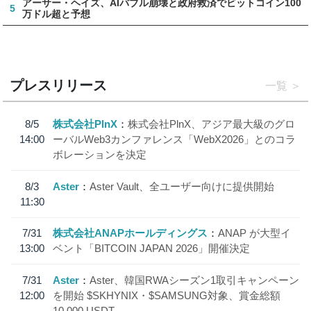
アーサー・ヘイズ、AIバブル崩壊と政府救済でビットコイン100
5
万ドル超と予想
プレスリリース
一覧
8/5
株式会社PlnX
株式会社PlnX、アジア最大級のグロ
14:00
ーバルWeb3カンファレンス「WebX2026」とのコラ
ボレーションを決定
8/3
Aster
Aster Vault、全ユーザー向けに提供開始
11:30
7/31
株式会社ANAPホールディングス
ANAP が大型イ
13:00
ベント「BITCOIN JAPAN 2026」開催決定
7/31
Aster
Aster、韓国RWAシーズン1取引キャンペーン
12:00
を開始 $SKHYNIX・$SAMSUNG対象、賞金総額
10,000 USDT