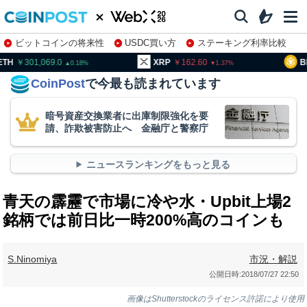
ビットコインの将来性
USDC買い方
ステーキング利率比較
株特集・関連銘柄
01,069.0
XRP
162.60
BNB
94
0.18
1.37
CoinPost
で今最も読まれています
暗号資産交換業者に出庫制限強化を要
請、詐欺被害防止へ 金融庁と警察庁
ニュースランキングをもっと見る
青天の霹靂で市場に冷や水・Upbit上場2
銘柄では前日比一時200%高のコインも
S.Ninomiya
市況・解説
公開日時:
2018/07/27 22:50
画像はShutterstockのライセンス許諾により使用