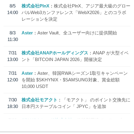
8/5
株式会社PlnX
株式会社PlnX、アジア最大級のグロー
14:00
バルWeb3カンファレンス「WebX2026」とのコラボ
レーションを決定
8/3
Aster
Aster Vault、全ユーザー向けに提供開始
11:30
7/31
株式会社ANAPホールディングス
ANAP が大型イベ
13:00
ント「BITCOIN JAPAN 2026」開催決定
7/31
Aster
Aster、韓国RWAシーズン1取引キャンペーン
12:00
を開始 $SKHYNIX・$SAMSUNG対象、賞金総額
10,000 USDT
7/30
株式会社モアクト
「モアクト」 のポイント交換先に
18:30
日本円ステーブルコイン「 JPYC」を追加
7/29
SBI VCトレード株式会社
信託型円建てステーブル
19:30
コイン「JPYSC」徹底解説セミナーを開催