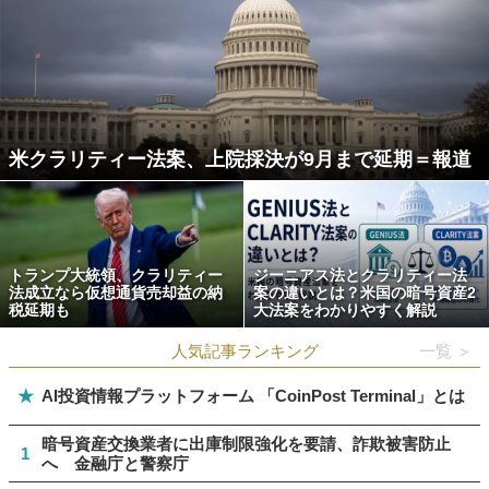
米クラリティー法案、上院採決が9月まで延期＝報道
トランプ大統領、クラリティー
ジーニアス法とクラリティー法
法成立なら仮想通貨売却益の納
案の違いとは？米国の暗号資産2
税延期も
大法案をわかりやすく解説
人気記事ランキング
一覧 ＞
★
AI投資情報プラットフォーム 「CoinPost Terminal」とは
暗号資産交換業者に出庫制限強化を要請、詐欺被害防止
1
へ 金融庁と警察庁