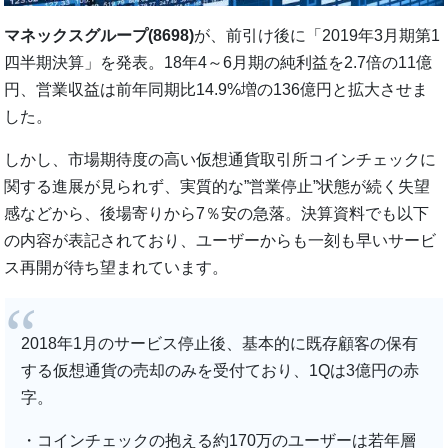
マネックスグループ(8698)
が、前引け後に「2019年3月期第1
四半期決算」を発表。18年4～6月期の純利益を2.7倍の11億
円、営業収益は前年同期比14.9%増の136億円と拡大させま
した。
しかし、市場期待度の高い仮想通貨取引所コインチェックに
関する進展が見られず、実質的な”営業停止”状態が続く失望
感などから、後場寄りから7％安の急落。決算資料でも以下
の内容が表記されており、ユーザーからも一刻も早いサービ
ス再開が待ち望まれています。
2018年1月のサービス停止後、基本的に既存顧客の保有
する仮想通貨の売却のみを受付ており、1Qは3億円の赤
字。
・コインチェックの抱える約170万のユーザーは若年層