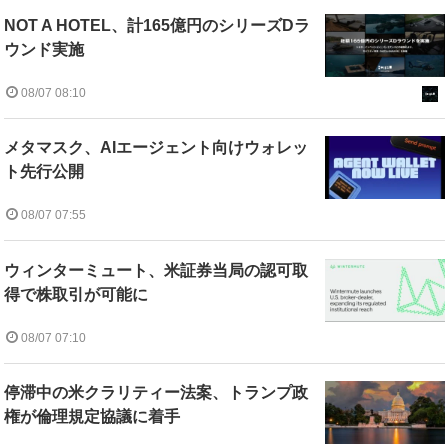
NOT A HOTEL、計165億円のシリーズDラ
ウンド実施
08/07 08:10
メタマスク、AIエージェント向けウォレッ
ト先行公開
08/07 07:55
ウィンターミュート、米証券当局の認可取
得で株取引が可能に
08/07 07:10
停滞中の米クラリティー法案、トランプ政
権が倫理規定協議に着手