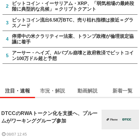
ビットコイン・イーサリアム・XRP、「弱気相場の最終段
2
階に典型的な兆候」＝クリプトクアント
ビットコイン流出6.58万BTC、売り枯れ指標は接近＝グラ
3
スノード
停滞中の米クラリティー法案、トランプ政権が倫理規定協
4
議に着手
アーサー・ヘイズ、AIバブル崩壊と政府救済でビットコイ
5
ン100万ドル超と予想
注目・速報
市況・解説
動画解説
新着一覧
DTCCのRWAトークン化を支援へ、プルー
ムがワーキンググループ参加
08/07 12:45