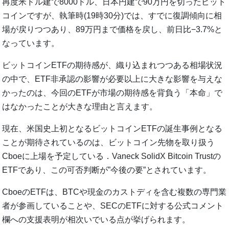
再度米ドル建で8000ドル、日本円建で90万円を切ったビット
コインですが、執筆時(19時30分)では、すでに復調傾向に相
場が戻りつつあり、89万円まで価格を戻し、前日比−3.7%と
なっています。
ビットコインETFの期待感が、織り込まれつつある相場状況
の中で、ETF非承認の影響が必要以上に大きな影響を与えな
かったのは、今回のETFが市場の期待感を背負う「本命」で
はなかったことが大きな理由と言えます。
現在、米国史上初となるビットコインETFの誕生事例となる
ことが期待されているのは、ビットコイン先物を取り扱う
Cboeに上場を予定している．Vaneck SolidX Bitcoin Trustの
ETFであり、この可否判断が”今後の要”とされています。
CboeのETFは、BTCや現金のカストディを含む複数の専門業
者が参画していることや、SECのETFに対する公式コメント
欄への支援表明が相次いでいる点が挙げられます。