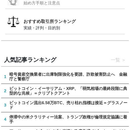
始め方手順と注意点
おすすめ取引所ランキング
実績・評判・目的別
人気記事ランキング
一覧
暗号資産交換業者に出庫制限強化を要請、詐欺被害防止へ 金融
1
庁と警察庁
ビットコイン・イーサリアム・XRP、「弱気相場の最終段階に典
2
型的な兆候」＝クリプトクアント
ビットコイン流出6.58万BTC、売り枯れ指標は接近＝グラスノー
3
ド
停滞中の米クラリティー法案、トランプ政権が倫理規定協議に着
4
手