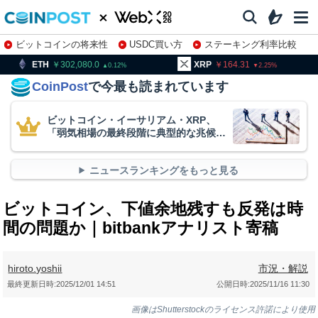
ビットコインの将来性
USDC買い方
ステーキング利率比較
株特集・関連銘柄
02,080.0
XRP
164.31
BNB
9
0.12
2.25
CoinPost
で今最も読まれています
ビットコイン・イーサリアム・XRP、
「弱気相場の最終段階に典型的な兆候」
＝クリプトクアント
ニュースランキングをもっと見る
ビットコイン、下値余地残すも反発は時
間の問題か｜bitbankアナリスト寄稿
hiroto.yoshii
市況・解説
最終更新日時:
2025/12/01 14:51
公開日時:
2025/11/16 11:30
画像はShutterstockのライセンス許諾により使用