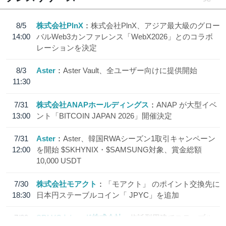
8/5
株式会社PlnX
株式会社PlnX、アジア最大級のグロー
14:00
バルWeb3カンファレンス「WebX2026」とのコラボ
レーションを決定
8/3
Aster
Aster Vault、全ユーザー向けに提供開始
11:30
7/31
株式会社ANAPホールディングス
ANAP が大型イベ
13:00
ント「BITCOIN JAPAN 2026」開催決定
7/31
Aster
Aster、韓国RWAシーズン1取引キャンペーン
12:00
を開始 $SKHYNIX・$SAMSUNG対象、賞金総額
10,000 USDT
7/30
株式会社モアクト
「モアクト」 のポイント交換先に
18:30
日本円ステーブルコイン「 JPYC」を追加
7/29
SBI VCトレード株式会社
信託型円建てステーブル