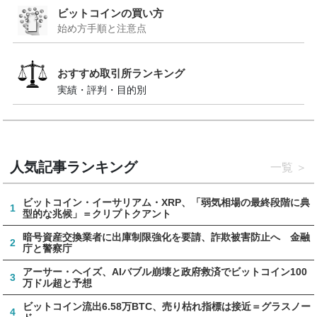
ビットコインの買い方
始め方手順と注意点
おすすめ取引所ランキング
実績・評判・目的別
人気記事ランキング
一覧
ビットコイン・イーサリアム・XRP、「弱気相場の最終段階に典
1
型的な兆候」＝クリプトクアント
暗号資産交換業者に出庫制限強化を要請、詐欺被害防止へ 金融
2
庁と警察庁
アーサー・ヘイズ、AIバブル崩壊と政府救済でビットコイン100
3
万ドル超と予想
ビットコイン流出6.58万BTC、売り枯れ指標は接近＝グラスノー
4