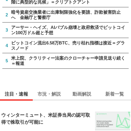
階に典型的な兆候」＝クリプトクアント
暗号資産交換業者に出庫制限強化を要請、詐欺被害防止
2
へ 金融庁と警察庁
アーサー・ヘイズ、AIバブル崩壊と政府救済でビットコイ
3
ン100万ドル超と予想
ビットコイン流出6.58万BTC、売り枯れ指標は接近＝グラ
4
スノード
米上院、クラリティー法案のクローチャー申請見送り続く
5
＝報道
注目・速報
市況・解説
動画解説
新着一覧
ウィンターミュート、米証券当局の認可取
得で株取引が可能に