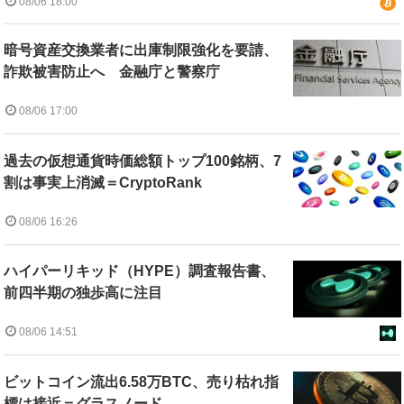
08/06 18:00
暗号資産交換業者に出庫制限強化を要請、
詐欺被害防止へ 金融庁と警察庁
08/06 17:00
過去の仮想通貨時価総額トップ100銘柄、7
割は事実上消滅＝CryptoRank
08/06 16:26
ハイパーリキッド（HYPE）調査報告書、
前四半期の独歩高に注目
08/06 14:51
ビットコイン流出6.58万BTC、売り枯れ指
標は接近＝グラスノード