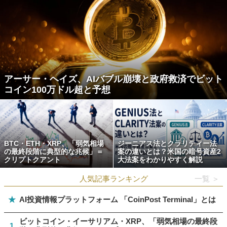
アーサー・ヘイズ、AIバブル崩壊と政府救済でビット
コイン100万ドル超と予想
BTC・ETH・XRP、「弱気相場
ジーニアス法とクラリティー法
の最終段階に典型的な兆候」＝
案の違いとは？米国の暗号資産2
クリプトクアント
大法案をわかりやすく解説
人気記事ランキング
一覧 ＞
★
AI投資情報プラットフォーム 「CoinPost Terminal」とは
ビットコイン・イーサリアム・XRP、「弱気相場の最終段
1