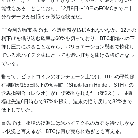
イムリーなデータ集計ができないことから、発表されない可
能性もある、としており、12月9日〜10日のFOMCまでに十
分なデータが出揃うか微妙な状況だ。
FF金利先物市場では、不透明感が払拭されないなか、12月の
利下げを織り込む確率は60%を切っており、BTC相場への下
押し圧力にさることながら、バリュエーション懸念で軟化し
ている米ハイテク株にとっても追い打ちを掛ける格好となっ
ている。
翻って、ビットコインのオンチェーン上では、BTCの平均保
有期間が155日以下の短期筋（Short-Term Holder、STH）の
含み損割合（レシオ）が再び95%を超えた（第2図）。同指
標は先週6日時点で97%を超え、週末の揺り戻しで82%まで
低下していた。
目先では、相場の復調には米ハイテク株の反発を待つしかな
い状況と言えるが、BTCは再び売られ過ぎとも言える。