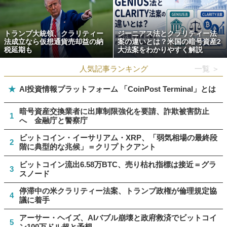
トランプ大統領、クラリティー
ジーニアス法とクラリティー法
法成立なら仮想通貨売却益の納
案の違いとは？米国の暗号資産2
税延期も
大法案をわかりやすく解説
人気記事ランキング
一覧 ＞
★
AI投資情報プラットフォーム 「CoinPost Terminal」とは
暗号資産交換業者に出庫制限強化を要請、詐欺被害防止
1
へ 金融庁と警察庁
ビットコイン・イーサリアム・XRP、「弱気相場の最終段
2
階に典型的な兆候」＝クリプトクアント
ビットコイン流出6.58万BTC、売り枯れ指標は接近＝グラ
3
スノード
停滞中の米クラリティー法案、トランプ政権が倫理規定協
4
議に着手
アーサー・ヘイズ、AIバブル崩壊と政府救済でビットコイ
5
ン100万ドル超と予想