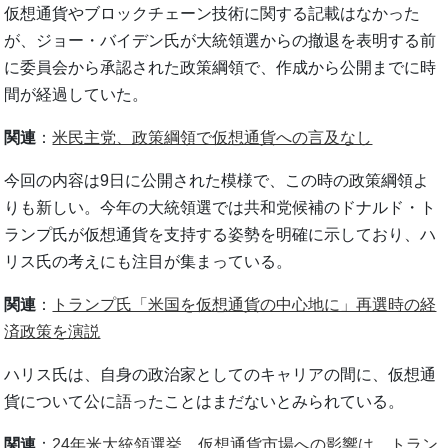
仮想通貨やブロックチェーン技術に関する記載はなかった
が、ジョー・バイデン氏が大統領選からの撤退を表明する前
に委員会から承認された政策綱領で、作成から公開までに時
間が経過していた。
関連
：
米民主党、政策綱領で仮想通貨への言及なし
今回の内容は9日に公開された模様で、この時の政策綱領よ
りも新しい。今年の大統領選では共和党候補のドナルド・ト
ランプ氏が仮想通貨を支持する姿勢を明確に示しており、ハ
リス氏の考えにも注目が集まっている。
関連
：
トランプ氏「米国を仮想通貨の中心地に」再選時の経
済政策を演説
ハリス氏は、自身の政治家としてのキャリアの間に、仮想通
貨について公に語ったことはまだないとみられている。
関連
：
24年米大統領選挙、仮想通貨市場への影響は トラン