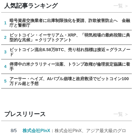
人気記事ランキング
一覧
暗号資産交換業者に出庫制限強化を要請、詐欺被害防止へ 金融
1
庁と警察庁
ビットコイン・イーサリアム・XRP、「弱気相場の最終段階に典
2
型的な兆候」＝クリプトクアント
ビットコイン流出6.58万BTC、売り枯れ指標は接近＝グラスノー
3
ド
停滞中の米クラリティー法案、トランプ政権が倫理規定協議に着
4
手
アーサー・ヘイズ、AIバブル崩壊と政府救済でビットコイン100
5
万ドル超と予想
プレスリリース
一覧
8/5
株式会社PlnX
株式会社PlnX、アジア最大級のグロ