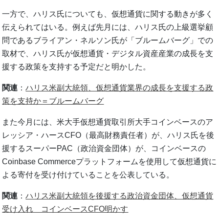
一方で、ハリス氏についても、仮想通貨に関する動きが多く
伝えられてはいる。例えば先月には、ハリス氏の上級選挙顧
問であるブライアン・ネルソン氏が「ブルームバーグ」での
取材で、ハリス氏が仮想通貨・デジタル資産産業の成長を支
援する政策を支持する予定だと明かした。
関連
：
ハリス米副大統領、仮想通貨業界の成長を支援する政
策を支持か＝ブルームバーグ
また今月には、米大手仮想通貨取引所大手コインベースのア
レッシア・ハースCFO（最高財務責任者）が、ハリス氏を後
援するスーパーPAC（政治資金団体）が、コインベースの
Coinbase Commerceプラットフォームを使用して仮想通貨に
よる寄付を受け付けていることを公表している。
関連
：
ハリス米副大統領を後援する政治資金団体、仮想通貨
受け入れ コインベースCFO明かす