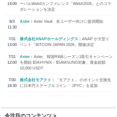
14:00
ーバルWeb3カンファレンス「WebX2026」とのコラ
ボレーションを決定
8/3
Aster
Aster Vault、全ユーザー向けに提供開始
11:30
7/31
株式会社ANAPホールディングス
ANAP が大型イ
13:00
ベント「BITCOIN JAPAN 2026」開催決定
7/31
Aster
Aster、韓国RWAシーズン1取引キャンペーン
12:00
を開始 $SKHYNIX・$SAMSUNG対象、賞金総額
10,000 USDT
7/30
株式会社モアクト
「モアクト」 のポイント交換先
18:30
に日本円ステーブルコイン「 JPYC」を追加
7/29
SBI VCトレード株式会社
信託型円建てステーブル
19:30
コイン「JPYSC」徹底解説セミナーを開催
今注目のコンテンツ