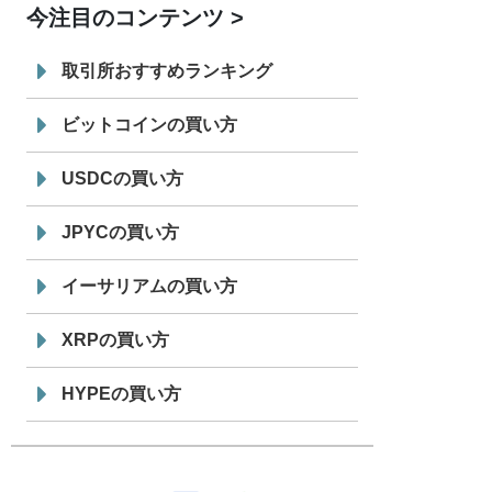
今注目のコンテンツ
7/29
SBI VCトレード株式会社
信託型円建
19:30
てステーブルコイン「JPYSC」徹底解
取引所おすすめランキング
説セミナーを開催
ビットコインの買い方
USDCの買い方
JPYCの買い方
イーサリアムの買い方
XRPの買い方
HYPEの買い方