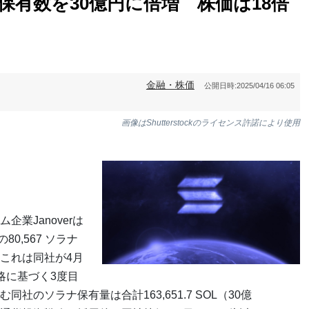
ナ保有数を30億円に倍増 株価は18倍
金融・株価
公開日時:
2025/04/16 06:05
画像はShutterstockのライセンス許諾により使用
業Janoverは
80,567 ソラナ
これは同社が4月
略に基づく3度目
のソラナ保有量は合計163,651.7 SOL（30億