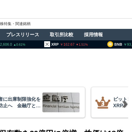
株特集・関連銘柄
プレスリリース
取引所比較
採用情報
XRP
162.67
BNB
93,293.9
1.51
0.14
者に出庫制限強化を
ビットコ
防止へ 金融庁と警
XRP、
的な兆候