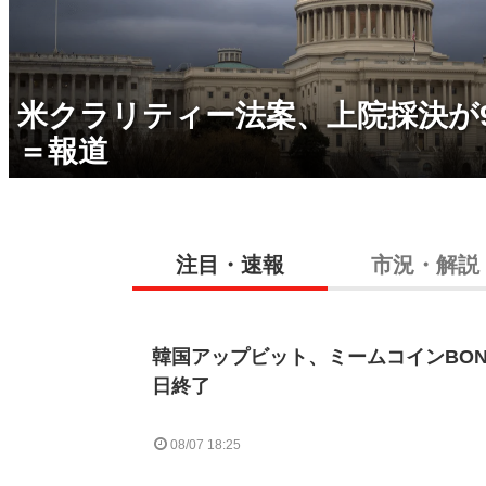
米クラリティー法案、上院採決が
＝報道
注目・速報
市況・解説
韓国アップビット、ミームコインBON
日終了
08/07 18:25