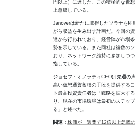
円以上）に達した。この積極的な仮想
上急騰している。
Janoverは新たに取得したソラナ
がら収益を生み出す計画だ。今回の資金
達から行われており、経営陣が市場条
勢を示している。また同社は複数のソ
おり、ネットワーク維持に参加しつつ
指している。
ジョセフ・オノラティCEOは先週の
高い仮想通貨蓄積の手段を提供するこ
ト最高投資責任者は「戦略を拡大する
り、現在の市場環境は最初のステップ
る」と述べた。
関連：
株価が一週間で12倍以上急騰の