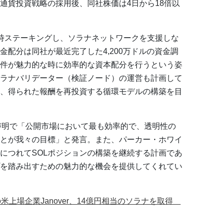
通貨投資戦略の採用後、同社株価は4日から18倍以
を即時ステーキングし、ソラナネットワークを支援しな
配分は同社が最近完了した4,200万ドルの資金調
件が魅力的な時に効率的な資本配分を行うという姿
ラナバリデーター（検証ノード）の運営も計画して
、得られた報酬を再投資する循環モデルの構築を目
声明で「公開市場において最も効率的で、透明性の
とが我々の目標」と発言。また、パーカー・ホワイ
につれてSOLポジションの構築を継続する計画であ
を踏み出すための魅力的な機会を提供してくれてい
米上場企業Janover、14億円相当のソラナを取得