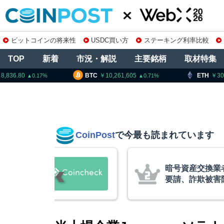
ビットコインの将来性
USDC買い方
ステーキング利率比較
TOP
新着
市況・解説
主要銘柄
取材特集
BTC
10,261,605
ETH
302,606.0
0.71
0.61
CoinPost
で今最も読まれています
の上場廃止
暗号資産交換業
要請、詐欺被害
察庁