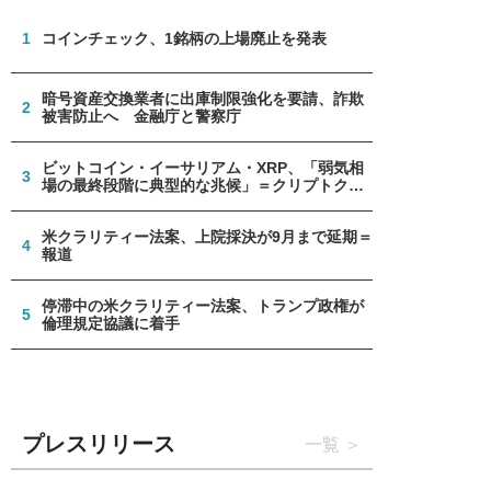
1
コインチェック、1銘柄の上場廃止を発表
暗号資産交換業者に出庫制限強化を要請、詐欺
2
被害防止へ 金融庁と警察庁
ビットコイン・イーサリアム・XRP、「弱気相
3
場の最終段階に典型的な兆候」＝クリプトクア
ント
米クラリティー法案、上院採決が9月まで延期＝
4
報道
停滞中の米クラリティー法案、トランプ政権が
5
倫理規定協議に着手
プレスリリース
一覧