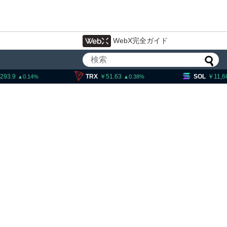
WebX完全ガイド
TRX
51.63
SOL
11,668.3
0.38
1.06
イン・イーサリアム・
「弱気相場の最終段階に典型
」＝クリプトクアント