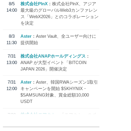
8/5
株式会社PlnX
株式会社PlnX、アジア
14:00
最大級のグローバルWeb3カンファレン
ス「WebX2026」とのコラボレーション
を決定
8/3
Aster
Aster Vault、全ユーザー向けに
11:30
提供開始
7/31
株式会社ANAPホールディングス
13:00
ANAP が大型イベント「BITCOIN
JAPAN 2026」開催決定
7/31
Aster
Aster、韓国RWAシーズン1取引
12:00
キャンペーンを開始 $SKHYNIX・
$SAMSUNG対象、賞金総額10,000
USDT
7/30
株式会社モアクト
「モアクト」 のポ
18:30
イント交換先に日本円ステーブルコイン
「 JPYC」を追加