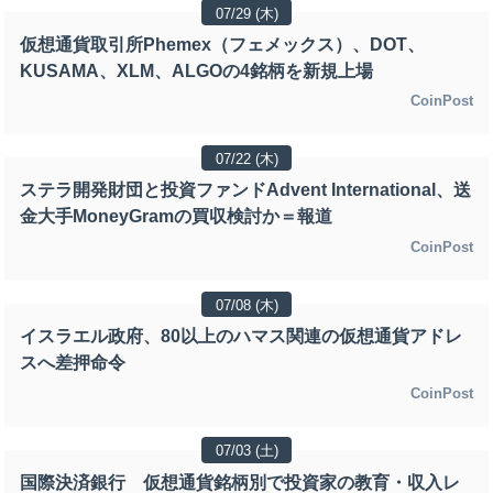
07/29 (木)
仮想通貨取引所Phemex（フェメックス）、DOT、
KUSAMA、XLM、ALGOの4銘柄を新規上場
CoinPost
07/22 (木)
ステラ開発財団と投資ファンドAdvent International、送
金大手MoneyGramの買収検討か＝報道
CoinPost
07/08 (木)
イスラエル政府、80以上のハマス関連の仮想通貨アドレ
スへ差押命令
CoinPost
07/03 (土)
国際決済銀行 仮想通貨銘柄別で投資家の教育・収入レ