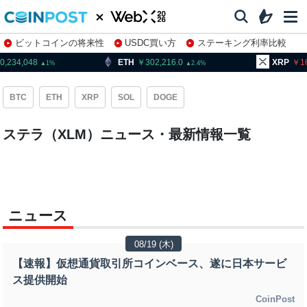
ビットコインの将来性
USDC買い方
ステーキング利率比較
株特集・関連銘柄
0,234,048
ETH
302,216.0
XRP
1
1
2.4
BTC
ETH
XRP
SOL
DOGE
ステラ（XLM）ニュース・最新情報一覧
ニュース
08/19 (木)
【速報】仮想通貨取引所コインベース、遂に日本サービ
ス提供開始
CoinPost