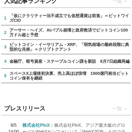
人気記事ランキング
一覧
「仮にクラリティー法不成立でも仮想通貨は前進」＝ビットワイ
1
ズCIO
アーサー・ヘイズ、AIバブル崩壊と政府救済でビットコイン100
2
万ドル超と予想
ビットコイン・イーサリアム・XRP、「弱気相場の最終段階に典
3
型的な兆候」＝クリプトクアント
4
金融庁、暗号資産・ステーブルコイン課を新設 8月7日組織再編
スペースX上場後初決算、売上高ほぼ倍増 1900億円相当ビット
5
コイン保有を継続
プレスリリース
一覧
8/5
株式会社PlnX
株式会社PlnX、アジア最大級のグロ
14:00
ーバルWeb3カンファレンス「WebX2026」とのコラ