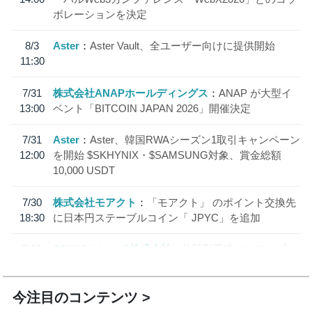
ボレーションを決定
8/3
Aster
Aster Vault、全ユーザー向けに提供開始
11:30
7/31
株式会社ANAPホールディングス
ANAP が大型イ
13:00
ベント「BITCOIN JAPAN 2026」開催決定
7/31
Aster
Aster、韓国RWAシーズン1取引キャンペーン
12:00
を開始 $SKHYNIX・$SAMSUNG対象、賞金総額
10,000 USDT
7/30
株式会社モアクト
「モアクト」 のポイント交換先
18:30
に日本円ステーブルコイン「 JPYC」を追加
7/29
SBI VCトレード株式会社
信託型円建てステーブル
19:30
コイン「JPYSC」徹底解説セミナーを開催
今注目のコンテンツ