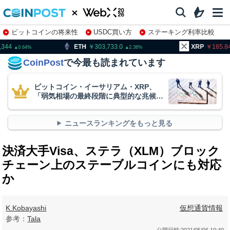
ビットコインの将来性
USDC買い方
ステーキング利率比較
株特集・関連銘柄
ETH
303,733.0
XRP
165.84
B
2.36
1.98
CoinPost
で今最も読まれています
ビットコイン・イーサリアム・XRP、
「弱気相場の最終段階に典型的な兆候」
＝クリプトクアント
ニュースランキングをもっと見る
決済大手Visa、ステラ（XLM）ブロック
チェーン上のステーブルコインにも対応
か
K.Kobayashi
仮想通貨情報
参考：
Tala
公開日時:
2021/05/06 10:40