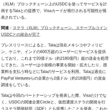
（XLM）ブロックチェーン上のUSDCを使ってサービスを計
画するTalaとの提携で、Visaカードが発行される可能性が発
表されている。
関連
：
ステラ（XLM）ブロックチェーン、ステーブルコイン
USDCとの統合が完了
プレスリリースによると、Talaは現在メキシコやフィリピ
ン、ケニヤ、インドの600万超のユーザーにサービスを提供
しており、これまで20億ドル（約2180億円）超の送金を処理
してきた。ユーザーは小規模の事業を開始・拡大したり、授
業料を支払う時などにTalaのサービスを利用。Talaは過去に
PayPal Venturesらの企業から2億ドル（約218億円）の資金
調達をしている。
Talaは今回のパートナーシップを発表した際、Visaだけでな
く、USDCの関連企業Circleと、仮想通貨ステラの開発を行
うステラ開発財団（SDF）とも提携したことを発表。これか