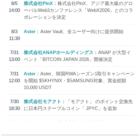
8/5
株式会社PlnX
株式会社PlnX、アジア最大級のグロ
14:00
ーバルWeb3カンファレンス「WebX2026」とのコラ
ボレーションを決定
8/3
Aster
Aster Vault、全ユーザー向けに提供開始
11:30
7/31
株式会社ANAPホールディングス
ANAP が大型イ
13:00
ベント「BITCOIN JAPAN 2026」開催決定
7/31
Aster
Aster、韓国RWAシーズン1取引キャンペーン
12:00
を開始 $SKHYNIX・$SAMSUNG対象、賞金総額
10,000 USDT
7/30
株式会社モアクト
「モアクト」 のポイント交換先
18:30
に日本円ステーブルコイン「 JPYC」を追加
7/29
SBI VCトレード株式会社
信託型円建てステーブル
19:30
コイン「JPYSC」徹底解説セミナーを開催