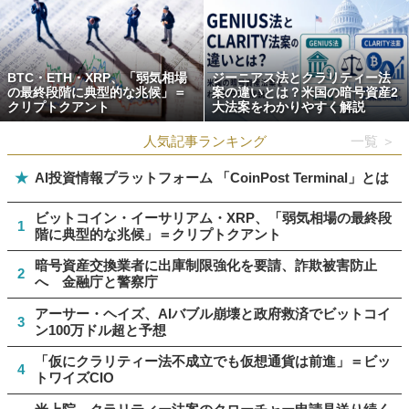
BTC・ETH・XRP、「弱気相場
ジーニアス法とクラリティー法
の最終段階に典型的な兆候」＝
案の違いとは？米国の暗号資産2
クリプトクアント
大法案をわかりやすく解説
人気記事ランキング
一覧 ＞
★
AI投資情報プラットフォーム 「CoinPost Terminal」とは
ビットコイン・イーサリアム・XRP、「弱気相場の最終段
1
階に典型的な兆候」＝クリプトクアント
暗号資産交換業者に出庫制限強化を要請、詐欺被害防止
2
へ 金融庁と警察庁
アーサー・ヘイズ、AIバブル崩壊と政府救済でビットコイ
3
ン100万ドル超と予想
「仮にクラリティー法不成立でも仮想通貨は前進」＝ビッ
4
トワイズCIO