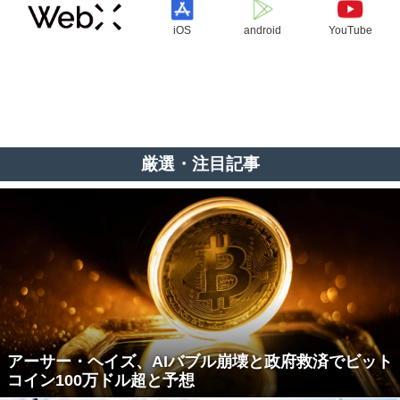
iOS
android
YouTube
厳選・注目記事
アーサー・ヘイズ、AIバブル崩壊と政府救済でビット
コイン100万ドル超と予想