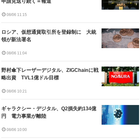
申請見送り続く＝報道
08/06 11:15
ロシア、仮想通貨取引所を登録制に 大統
領が新法署名
08/06 11:04
野村傘下レーザーデジタル、ZIGChainに戦
略出資 TVL1億ドル目標
08/06 10:21
ギャラクシー・デジタル、Q2損失約134億
円 電力事業が離陸
08/06 10:00