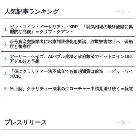
人気記事ランキング
一覧
ビットコイン・イーサリアム・XRP、「弱気相場の最終段階に典
1
型的な兆候」＝クリプトクアント
暗号資産交換業者に出庫制限強化を要請、詐欺被害防止へ 金融
2
庁と警察庁
アーサー・ヘイズ、AIバブル崩壊と政府救済でビットコイン100
3
万ドル超と予想
「仮にクラリティー法不成立でも仮想通貨は前進」＝ビットワイ
4
ズCIO
5
米上院、クラリティー法案のクローチャー申請見送り続く＝報道
プレスリリース
一覧