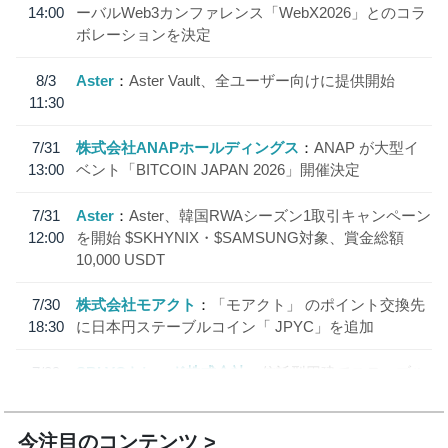
14:00
ーバルWeb3カンファレンス「WebX2026」とのコラ
ボレーションを決定
8/3
Aster
Aster Vault、全ユーザー向けに提供開始
11:30
7/31
株式会社ANAPホールディングス
ANAP が大型イ
13:00
ベント「BITCOIN JAPAN 2026」開催決定
7/31
Aster
Aster、韓国RWAシーズン1取引キャンペーン
12:00
を開始 $SKHYNIX・$SAMSUNG対象、賞金総額
10,000 USDT
7/30
株式会社モアクト
「モアクト」 のポイント交換先
18:30
に日本円ステーブルコイン「 JPYC」を追加
7/29
SBI VCトレード株式会社
信託型円建てステーブル
19:30
コイン「JPYSC」徹底解説セミナーを開催
今注目のコンテンツ