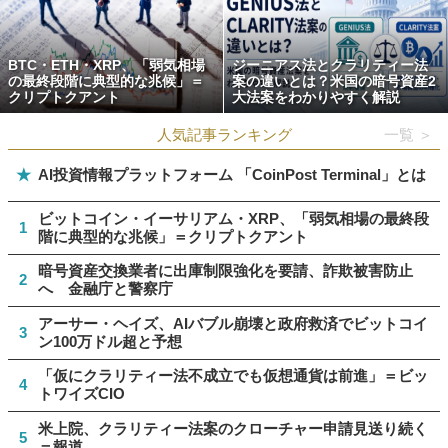
BTC・ETH・XRP、「弱気相場
ジーニアス法とクラリティー法
の最終段階に典型的な兆候」＝
案の違いとは？米国の暗号資産2
クリプトクアント
大法案をわかりやすく解説
人気記事ランキング
一覧 ＞
★
AI投資情報プラットフォーム 「CoinPost Terminal」とは
ビットコイン・イーサリアム・XRP、「弱気相場の最終段
1
階に典型的な兆候」＝クリプトクアント
暗号資産交換業者に出庫制限強化を要請、詐欺被害防止
2
へ 金融庁と警察庁
アーサー・ヘイズ、AIバブル崩壊と政府救済でビットコイ
3
ン100万ドル超と予想
「仮にクラリティー法不成立でも仮想通貨は前進」＝ビッ
4
トワイズCIO
米上院、クラリティー法案のクローチャー申請見送り続く
5
＝報道