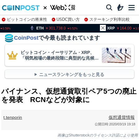
ビットコインの将来性
USDC買い方
ステーキング利率比較
株特集・関連銘柄
H
301,738.0
XRP
164.00
BN
0.52
3.02
CoinPost
で今最も読まれています
ビットコイン・イーサリアム・XRP、
「弱気相場の最終段階に典型的な兆候」
＝クリプトクアント
ニュースランキングをもっと見る
バイナンス、仮想通貨取引ペア5つの廃止
を発表 RCNなどが対象に
t.tenporin
仮想通貨情報
公開日時:
2020/03/19 19:18
画像はShutterstockのライセンス許諾により使用