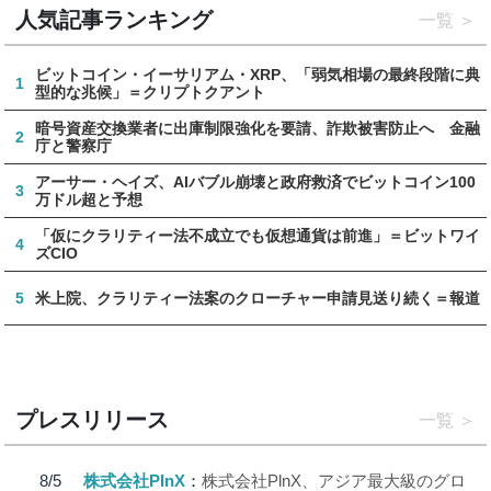
人気記事ランキング
一覧
ビットコイン・イーサリアム・XRP、「弱気相場の最終段階に典
1
型的な兆候」＝クリプトクアント
暗号資産交換業者に出庫制限強化を要請、詐欺被害防止へ 金融
2
庁と警察庁
アーサー・ヘイズ、AIバブル崩壊と政府救済でビットコイン100
3
万ドル超と予想
「仮にクラリティー法不成立でも仮想通貨は前進」＝ビットワイ
4
ズCIO
5
米上院、クラリティー法案のクローチャー申請見送り続く＝報道
プレスリリース
一覧
8/5
株式会社PlnX
株式会社PlnX、アジア最大級のグロ