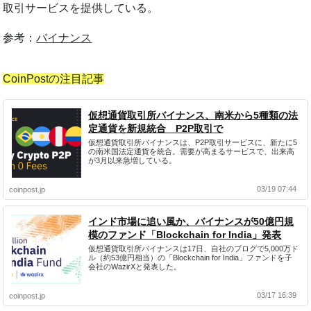
取引サービスを提供している。
参考：
バイナンス
CoinPostの注目記事
仮想通貨取引所バイナンス、南米から5種類の法
定通貨を新規統合 P2P取引で
仮想通貨取引所バイナンスは、P2P取引サービスに、新たに5
の南米国法定通貨を統合。需要が高まるサービスで、出来高
が3月以来急増している。
03/19 07:44
coinpost.jp
インド市場に追い風か、バイナンスが50億円規
模のファンド「Blockchain for India」発表
仮想通貨取引所バイナンスは17日、自社のブログで5,000万ド
ル（約53億円相当）の「Blockchain for India」ファンドを子
会社のWazirXと発表した。
03/17 16:39
coinpost.jp