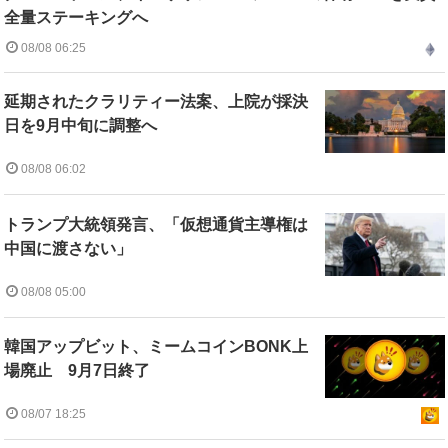
全量ステーキングへ
08/08 06:25
延期されたクラリティー法案、上院が採決
日を9月中旬に調整へ
08/08 06:02
トランプ大統領発言、「仮想通貨主導権は
中国に渡さない」
08/08 05:00
韓国アップビット、ミームコインBONK上
場廃止 9月7日終了
08/07 18:25