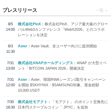
プレスリリース
一覧
8/5
株式会社PlnX
株式会社PlnX、アジア最大級のグロー
14:00
バルWeb3カンファレンス「WebX2026」とのコラボ
レーションを決定
8/3
Aster
Aster Vault、全ユーザー向けに提供開始
11:30
7/31
株式会社ANAPホールディングス
ANAP が大型イベ
13:00
ント「BITCOIN JAPAN 2026」開催決定
7/31
Aster
Aster、韓国RWAシーズン1取引キャンペーン
12:00
を開始 $SKHYNIX・$SAMSUNG対象、賞金総額
10,000 USDT
7/30
株式会社モアクト
「モアクト」 のポイント交換先に
18:30
日本円ステーブルコイン「 JPYC」を追加