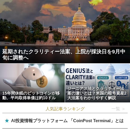
延期されたクラリティー法案、上院が採決日を9月中
旬に調整へ
ジーニアス法とクラリティー法
15年間休眠のビットコインが移
案の違いとは？米国の暗号資産2
動、平均取得単価は約10ドル
大法案をわかりやすく解説
人気記事ランキング
一覧 ＞
★
AI投資情報プラットフォーム 「CoinPost Terminal」とは