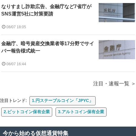
なりすまし詐欺広告、金融庁など7省庁が
SNS運営5社に対策要請
08/07 18:05
金融庁、暗号資産交換業者等17分野でサイ
バー報告様式統一
08/07 16:44
注目・速報一覧
注目トレンド:
1.円ステーブルコイン「JPYC」
2.ビットコイン保有企業
3.アルトコイン保有企業
今から始める仮想通貨特集