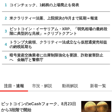
1
コインチェック、1銘柄の上場廃止を発表
2
米クラリティー法案、上院採決が9月まで延期＝報道
ビットコイン・イーサリアム・XRP、「弱気相場の最終段
3
階に典型的な兆候」＝クリプトクアント
トランプ大統領、クラリティー法成立なら仮想通貨売却益
4
の納税延期も
暗号資産交換業者に出庫制限強化を要請、詐欺被害防止
5
へ 金融庁と警察庁
注目・速報
市況・解説
動画解説
新着一覧
ビットコインのeCashフォーク、8月23日
から3段階で開始