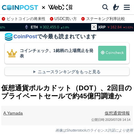
ビットコインの将来性
USDC買い方
ステーキング利率比較
株特集・関連銘柄
302,455.0
XRP
162.84
BNB
0.8
0.63
CoinPost
で今最も読まれています
コインチェック、1銘柄の上場廃止を発
表
ニュースランキングをもっと見る
仮想通貨ポルカドット（DOT）、2回目の
プライベートセールで約45億円調達か
A.Yamada
仮想通貨情報
公開日時:
2020/07/28 14:14
画像はShutterstockのライセンス許諾により使用