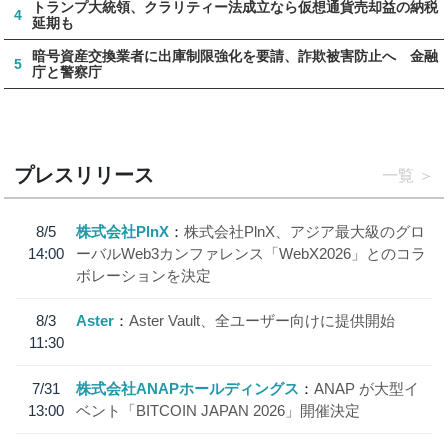
トランプ大統領、クラリティー法成立なら仮想通貨売却益の納税
4
延期も
暗号資産交換業者に出庫制限強化を要請、詐欺被害防止へ 金融
5
庁と警察庁
プレスリリース
一覧
8/5
株式会社PlnX
株式会社PlnX、アジア最大級のグロ
14:00
ーバルWeb3カンファレンス「WebX2026」とのコラ
ボレーションを決定
8/3
Aster
Aster Vault、全ユーザー向けに提供開始
11:30
7/31
株式会社ANAPホールディングス
ANAP が大型イ
13:00
ベント「BITCOIN JAPAN 2026」開催決定