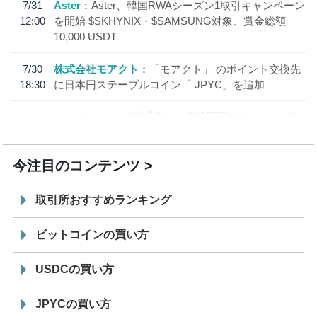
7/31
Aster
Aster、韓国RWAシーズン1取引キャンペーン
12:00
を開始 $SKHYNIX・$SAMSUNG対象、賞金総額
10,000 USDT
7/30
株式会社モアクト
「モアクト」 のポイント交換先
18:30
に日本円ステーブルコイン「 JPYC」を追加
7/29
SBI VCトレード株式会社
信託型円建てステーブル
19:30
コイン「JPYSC」徹底解説セミナーを開催
今注目のコンテンツ
取引所おすすめランキング
ビットコインの買い方
USDCの買い方
JPYCの買い方