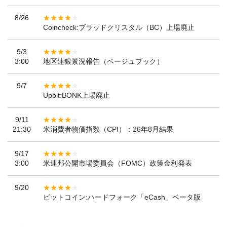
8/26
Coincheck:ブラッドクリスタル（BC）上場廃止
9/3
3:00
地区連銀景況報告（ベージュブック）
9/7
Upbit:BONK上場廃止
9/11
21:30
米消費者物価指数（CPI）：26年8月結果
9/17
3:00
米連邦公開市場委員会（FOMC）政策金利発表
9/20
ビットコイン:ハードフォーク「eCash」ベータ版