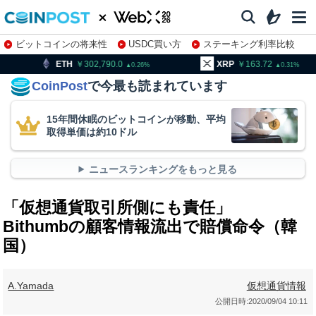
ビットコインの将来性
USDC買い方
ステーキング利率比較
株特集・関連銘柄
302,790.0
XRP
163.72
BNB
0.26
0.31
CoinPost
で今最も読まれています
15年間休眠のビットコインが移動、平均
取得単価は約10ドル
ニュースランキングをもっと見る
「仮想通貨取引所側にも責任」
Bithumbの顧客情報流出で賠償命令（韓
国）
A.Yamada
仮想通貨情報
公開日時:
2020/09/04 10:11