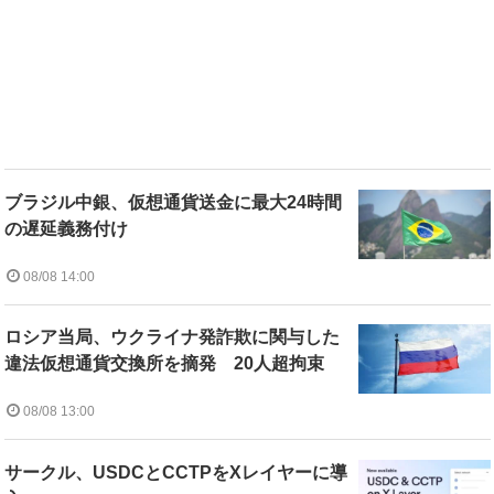
ブラジル中銀、仮想通貨送金に最大24時間
の遅延義務付け
08/08 14:00
ロシア当局、ウクライナ発詐欺に関与した
違法仮想通貨交換所を摘発 20人超拘束
08/08 13:00
サークル、USDCとCCTPをXレイヤーに導