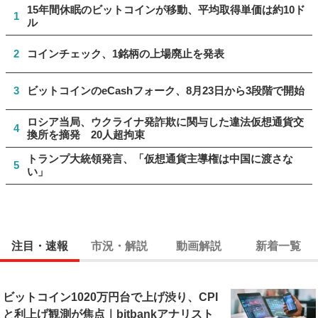
15年間休眠のビットコインが移動、平均取得単価は約10ド
1
ル
2
コインチェック、1銘柄の上場廃止を発表
3
ビットコインのeCashフォーク、8月23日から3段階で開始
ロシア当局、ウクライナ発詐欺に関与した違法仮想通貨交
4
換所を摘発 20人超拘束
トランプ大統領発言、「仮想通貨主導権は中国に渡さな
5
い」
注目・速報
市況・解説
動画解説
新着一覧
ビットコイン1020万円台で上げ渋り、CPI
と利上げ観測が焦点｜bitbankアナリスト