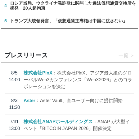
ロシア当局、ウクライナ発詐欺に関与した違法仮想通貨交換所を
4
摘発 20人超拘束
5
トランプ大統領発言、「仮想通貨主導権は中国に渡さない」
プレスリリース
一覧
8/5
株式会社PlnX
株式会社PlnX、アジア最大級のグロ
14:00
ーバルWeb3カンファレンス「WebX2026」とのコラ
ボレーションを決定
8/3
Aster
Aster Vault、全ユーザー向けに提供開始
11:30
7/31
株式会社ANAPホールディングス
ANAP が大型イ
13:00
ベント「BITCOIN JAPAN 2026」開催決定