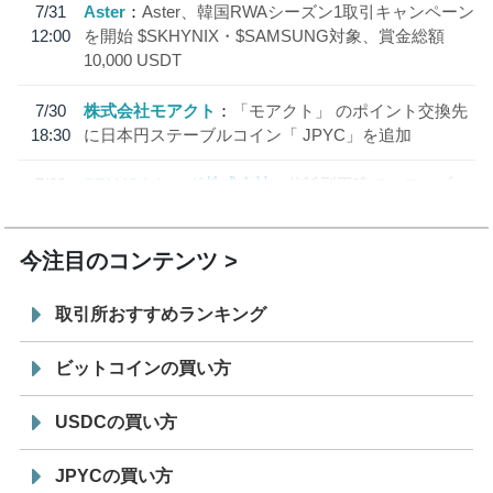
7/31
Aster
Aster、韓国RWAシーズン1取引キャンペーン
12:00
を開始 $SKHYNIX・$SAMSUNG対象、賞金総額
10,000 USDT
7/30
株式会社モアクト
「モアクト」 のポイント交換先
18:30
に日本円ステーブルコイン「 JPYC」を追加
7/29
SBI VCトレード株式会社
信託型円建てステーブル
19:30
コイン「JPYSC」徹底解説セミナーを開催
今注目のコンテンツ
取引所おすすめランキング
ビットコインの買い方
USDCの買い方
JPYCの買い方