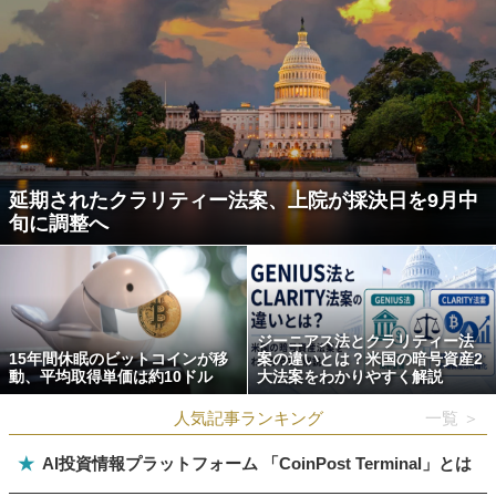
延期されたクラリティー法案、上院が採決日を9月中
旬に調整へ
ジーニアス法とクラリティー法
15年間休眠のビットコインが移
案の違いとは？米国の暗号資産2
動、平均取得単価は約10ドル
大法案をわかりやすく解説
人気記事ランキング
一覧 ＞
★
AI投資情報プラットフォーム 「CoinPost Terminal」とは