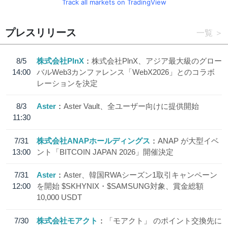
Track all markets on TradingView
プレスリリース
一覧
8/5
株式会社PlnX
株式会社PlnX、アジア最大級のグロー
14:00
バルWeb3カンファレンス「WebX2026」とのコラボ
レーションを決定
8/3
Aster
Aster Vault、全ユーザー向けに提供開始
11:30
7/31
株式会社ANAPホールディングス
ANAP が大型イベ
13:00
ント「BITCOIN JAPAN 2026」開催決定
7/31
Aster
Aster、韓国RWAシーズン1取引キャンペーン
12:00
を開始 $SKHYNIX・$SAMSUNG対象、賞金総額
10,000 USDT
7/30
株式会社モアクト
「モアクト」 のポイント交換先に